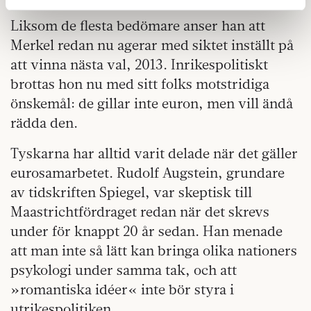
Dessa kan i sin tur kombinera informationen med annan
Liksom de flesta bedömare anser han att
information som du har tillhandahållit eller som de har
Merkel redan nu agerar med siktet inställt på
samlat in när du har använt deras tjänster.
att vinna nästa val, 2013. Inrikespolitiskt
Om du vill läsa mer om hur vi hanterar personuppgifter
brottas hon nu med sitt folks motstridiga
kan du göra det
här
.
önskemål: de gillar inte euron, men vill ändå
rädda den.
Tyskarna har alltid varit delade när det gäller
eurosamarbetet. Rudolf Augstein, grundare
av tidskriften Spiegel, var skeptisk till
Maastrichtfördraget redan när det skrevs
under för knappt 20 år sedan. Han menade
att man inte så lätt kan bringa olika nationers
psykologi under samma tak, och att
»romantiska idéer« inte bör styra i
utrikespolitiken.