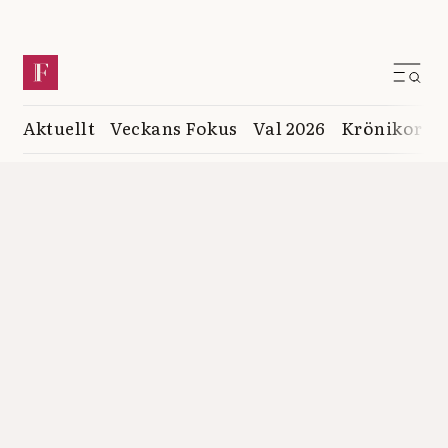
Aktuellt
Veckans Fokus
Val 2026
Krönikor
K