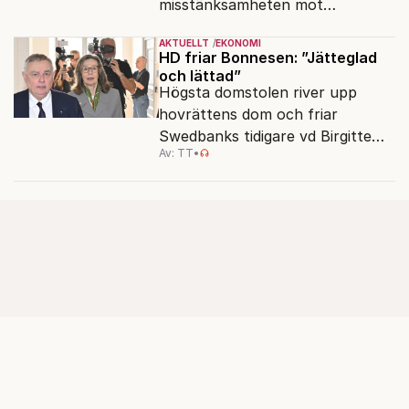
misstänksamheten mot
direktörer lever vidare i medierna.
AKTUELLT
EKONOMI
HD friar Bonnesen: ”Jätteglad
och lättad”
Högsta domstolen river upp
hovrättens dom och friar
Swedbanks tidigare vd Birgitte
Av: TT
•
Bonnesen från alla
brottsmisstankar.