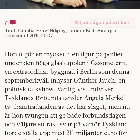
Bjud någon på artikeln
Text: Cecilia Ezaz-Nikpay, London
Bild: Scanpix
Publicerad 2011-10-07
Hon utgör en mycket liten figur på podiet
under den höga glaskupolen i Gasometern,
en extraordinär byggnad i Berlin som denna
septemberkväll inhyser Günther Jauch, en
politisk talkshow. Vanligtvis undviker
Tysklands förbundskansler Angela Merkel
tv-framträdanden av det här slaget, men nu
är hon tvungen att ge både förbundsdagen
och väljare ett rakt svar på varför Tyskland
borde ställa upp med 211 miljarder euro för