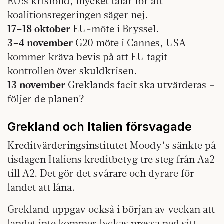
EU:s krisfond, mycket talar för att
koalitionsregeringen säger nej.
17–18 oktober
EU-möte i Bryssel.
3–4 november
G20 möte i Cannes, USA
kommer kräva bevis på att EU tagit
kontrollen över skuldkrisen.
13 november
Greklands facit ska utvärderas –
följer de planen?
Grekland och Italien försvagade
Kreditvärderingsinstitutet Moody’s sänkte på
tisdagen Italiens kreditbetyg tre steg från Aa2
till A2. Det gör det svårare och dyrare för
landet att låna.
Grekland uppgav också i början av veckan att
landet inte kommer lyckas pressa ned sitt