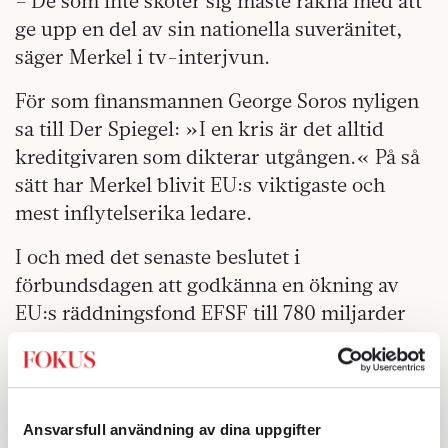
– De som inte sköter sig måste räkna med att
ge upp en del av sin nationella suveränitet,
säger Merkel i tv-interjvun.
För som finansmannen George Soros nyligen
sa till Der Spiegel: »I en kris är det alltid
kreditgivaren som dikterar utgången.« På så
sätt har Merkel blivit EU:s viktigaste och
mest inflytelserika ledare.
I och med det senaste beslutet i
förbundsdagen att godkänna en ökning av
EU:s räddningsfond EFSF till 780 miljarder
euro, har Tysklands riskkapital stigit till 211
miljarder, vilket motsvarar en fjärdedel av
potten. Det är en summa som inte bara fått
den allmänna opinionen i Tyskland att dra
Ansvarsfull användning av dina uppgifter