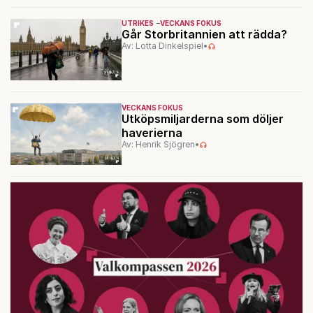
UTRIKES
VECKANS FOKUS
Går Storbritannien att rädda?
Av: Lotta Dinkelspiel
•
VECKANS FOKUS
Utköpsmiljarderna som döljer
haverierna
Av: Henrik Sjögren
•