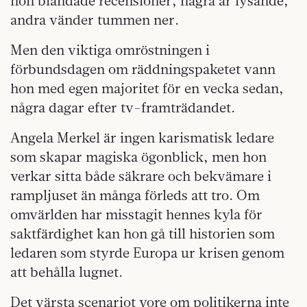
hon blandade recensioner, några är lysande,
andra vänder tummen ner.
Men den viktiga omröstningen i
förbundsdagen om räddningspaketet vann
hon med egen majoritet för en vecka sedan,
några dagar efter tv-framträdandet.
Angela Merkel är ingen karismatisk ledare
som skapar magiska ögonblick, men hon
verkar sitta både säkrare och bekvämare i
rampljuset än många förleds att tro. Om
omvärlden har misstagit hennes kyla för
saktfärdighet kan hon gå till historien som
ledaren som styrde Europa ur krisen genom
att behålla lugnet.
Det värsta scenariot vore om politikerna inte