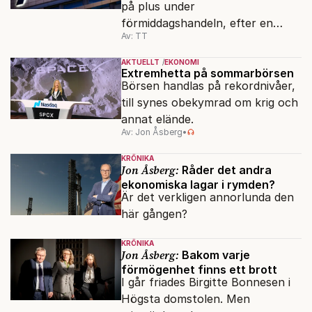
på plus under
förmiddagshandeln, efter en
Av: TT
inledning nedåt – trots ett högre
oljepris och AI-oro.
AKTUELLT
EKONOMI
Extremhetta på sommarbörsen
Börsen handlas på rekordnivåer,
till synes obekymrad om krig och
annat elände.
Av: Jon Åsberg
•
KRÖNIKA
Jon Åsberg:
Råder det andra
ekonomiska lagar i rymden?
Är det verkligen annorlunda den
här gången?
KRÖNIKA
Jon Åsberg:
Bakom varje
förmögenhet finns ett brott
I går friades Birgitte Bonnesen i
Högsta domstolen. Men