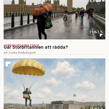
UTRIKES
VECKANS FOKUS
Går Storbritannien att rädda?
Av: Lotta Dinkelspiel