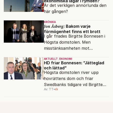
ekonomiska lagar i rymden?
Är det verkligen annorlunda den
här gången?
KRÖNIKA
Jon Åsberg:
Bakom varje
förmögenhet finns ett brott
I går friades Birgitte Bonnesen i
Högsta domstolen. Men
misstänksamheten mot
direktörer lever vidare i medierna.
AKTUELLT
EKONOMI
HD friar Bonnesen: ”Jätteglad
och lättad”
Högsta domstolen river upp
hovrättens dom och friar
Swedbanks tidigare vd Birgitte
Av: TT
•
Bonnesen från alla
brottsmisstankar.