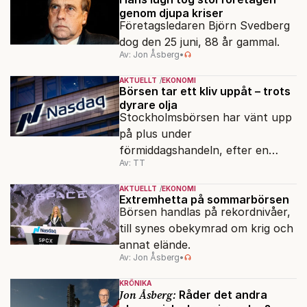
genom djupa kriser
Företagsledaren Björn Svedberg
dog den 25 juni, 88 år gammal.
Av: Jon Åsberg
•
AKTUELLT
EKONOMI
Börsen tar ett kliv uppåt – trots
dyrare olja
Stockholmsbörsen har vänt upp
på plus under
förmiddagshandeln, efter en
Av: TT
inledning nedåt – trots ett högre
oljepris och AI-oro.
AKTUELLT
EKONOMI
Extremhetta på sommarbörsen
Börsen handlas på rekordnivåer,
till synes obekymrad om krig och
annat elände.
Av: Jon Åsberg
•
KRÖNIKA
Jon Åsberg:
Råder det andra