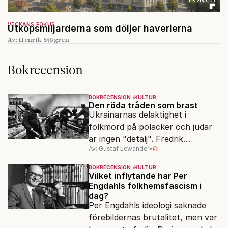
VECKANS FOKUS
Utköpsmiljarderna som döljer haverierna
Av: Henrik Sjögren
Bokrecension
BOKRECENSION
KULTUR
Den röda tråden som brast
Ukrainarnas delaktighet i
folkmord på polacker och judar
är ingen "detalj". Fredrik
Av: Gustaf Lewander
•
Segerfeldts iver att skildra den
ryska imperialismen leder till en
BOKRECENSION
KULTUR
förenklad bild av historien.
Vilket inflytande har Per
Engdahls folkhemsfascism i
dag?
Per Engdahls ideologi saknade
förebildernas brutalitet, men var