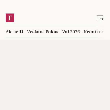
Aktuellt
Veckans Fokus
Val 2026
Krönikor
K