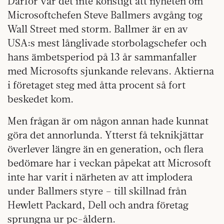
Därför var det inte konstigt att nyheten om
Microsoftchefen Steve Ballmers avgång tog
Wall Street med storm. Ballmer är en av
USA:s mest långlivade storbolagschefer och
hans ämbetsperiod på 13 år sammanfaller
med Microsofts sjunkande relevans. Aktierna
i företaget steg med åtta procent så fort
beskedet kom.
Men frågan är om någon annan hade kunnat
göra det annorlunda. Ytterst få teknikjättar
överlever längre än en generation, och flera
bedömare har i veckan påpekat att Microsoft
inte har varit i närheten av att implodera
under Ballmers styre – till skillnad från
Hewlett Packard, Dell och andra företag
sprungna ur pc-åldern.