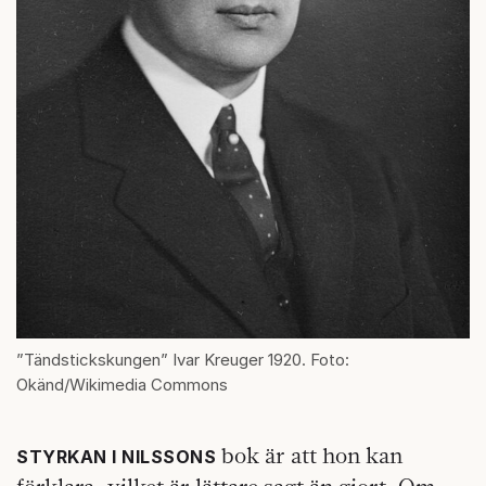
”Tändstickskungen” Ivar Kreuger 1920. Foto:
Okänd/Wikimedia Commons
bok är att hon kan
STYRKAN I NILSSONS