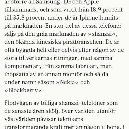
är större än Samsung, LG och Apple
tillsammans, och som vuxit från 18,9 procent
till 35,8 procent under de år Iphone funnits
på marknaden. En stor del av dessa telefoner
säljs på den gråa marknaden av »shanzai«,
den ökända kinesiska piratbranschen. De är
ofta byggda helt eller delvis efter någon av de
stora tillverkarnas ritningar, med samma
komponenter, från samma fabriker, men
ihopsatta av en annan montör och sålda
under namn såsom »Nckia« och
»Blockberry«.
Flodvågen av billiga shanzai-telefoner som
de senaste åren sköljt över världen utanför
västvärlden påvisar teknikens
transformerande kraft mer än någon iPhone. I