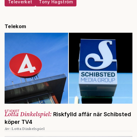
Televerket
Tony Hagström
Telekom
STICKET
Lotta Dinkelspiel:
Riskfylld affär när Schibsted
köper TV4
Av: Lotta Dinkelspiel