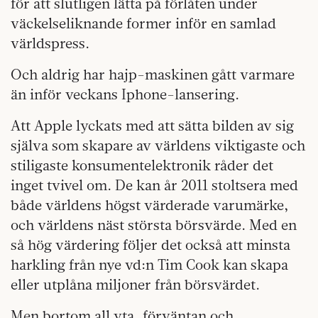
för att slutligen lätta på förlåten under
väckelseliknande former inför en samlad
världspress.
Och aldrig har hajp-maskinen gått varmare
än inför veckans Iphone-lansering.
Att Apple lyckats med att sätta bilden av sig
själva som skapare av världens viktigaste och
stiligaste konsumentelektronik råder det
inget tvivel om. De kan år 2011 stoltsera med
både världens högst värderade varumärke,
och världens näst största börsvärde. Med en
så hög värdering följer det också att minsta
harkling från nye vd:n Tim Cook kan skapa
eller utplåna miljoner från börsvärdet.
Men bortom all yta, förväntan och