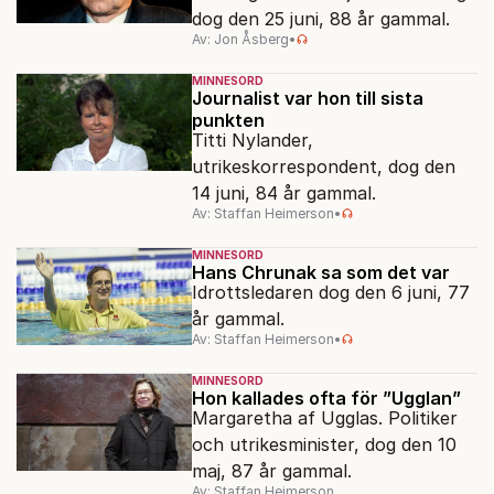
dog den 25 juni, 88 år gammal.
Av: Jon Åsberg
•
MINNESORD
Journalist var hon till sista
punkten
Titti Nylander,
utrikeskorrespondent, dog den
14 juni, 84 år gammal.
Av: Staffan Heimerson
•
MINNESORD
Hans Chrunak sa som det var
Idrottsledaren dog den 6 juni, 77
år gammal.
Av: Staffan Heimerson
•
MINNESORD
Hon kallades ofta för ”Ugglan”
Margaretha af Ugglas. Politiker
och utrikesminister, dog den 10
maj, 87 år gammal.
Av: Staffan Heimerson