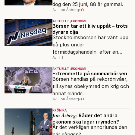
dog den 25 juni, 88 år gammal.
Av: Jon Åsberg
•
AKTUELLT
EKONOMI
Börsen tar ett kliv uppåt – trots
dyrare olja
Stockholmsbörsen har vänt upp
på plus under
förmiddagshandeln, efter en
Av: TT
inledning nedåt – trots ett högre
oljepris och AI-oro.
AKTUELLT
EKONOMI
Extremhetta på sommarbörsen
Börsen handlas på rekordnivåer,
till synes obekymrad om krig och
annat elände.
Av: Jon Åsberg
•
KRÖNIKA
Jon Åsberg:
Råder det andra
ekonomiska lagar i rymden?
Är det verkligen annorlunda den
här gången?