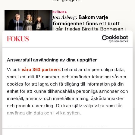
KRÖNIKA
Jon Åsberg:
Bakom varje
förmögenhet finns ett brott
I går friades Birgitte Bonnesen i
Högsta domstolen. Men
misstänksamheten mot
direktörer lever vidare i medierna.
AKTUELLT
EKONOMI
Ansvarsfull användning av dina uppgifter
HD friar Bonnesen: ”Jätteglad
och lättad”
Vi och
våra 363 partners
behandlar din personliga data,
Högsta domstolen river upp
som t.ex. ditt IP-nummer, och använder teknologi såsom
hovrättens dom och friar
cookies för att lagra och få tillgång till information på din
Swedbanks tidigare vd Birgitte
enhet för att kunna tillhandahålla personliga annonser och
Av: TT
•
Bonnesen från alla
innehåll, annons- och innehållsmätning, åskådarinsikter
brottsmisstankar.
och produktutveckling. Du kan själv välja vilka som får
använda din data och i vilka syften.
Ta reda på mer om hur dina personliga uppgifter
behandlas och ställ in dina preferenser i
detaljsektionen
.