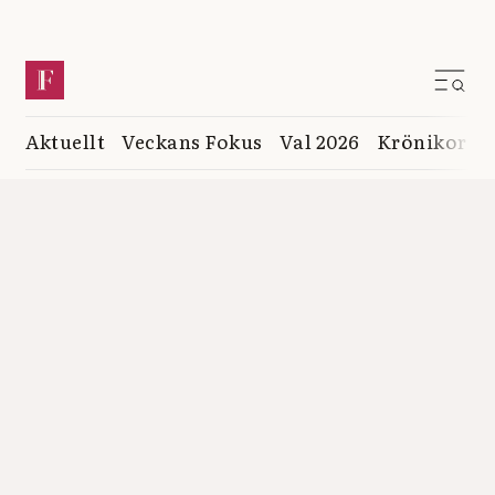
Aktuellt
Veckans Fokus
Val 2026
Krönikor
K