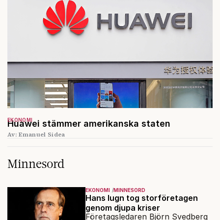
EKONOMI
Huawei stämmer amerikanska staten
Av: Emanuel Sidea
Minnesord
EKONOMI
MINNESORD
Hans lugn tog storföretagen
genom djupa kriser
Företagsledaren Björn Svedberg