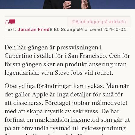
Bjud någon på artikeln
Text:
Jonatan Fried
Bild: Scanpix
Publicerad 2011-10-04
Den här gången är pressvisningen i
Cupertino i stället för i San Francisco. Och för
första gången sker en produktlansering utan
legendariske vd:n Steve Jobs vid rodret.
Obetydliga förändringar kan tyckas. Men när
det gäller Apple är inga detaljer för små för
att dissekeras. Företaget jobbar målmedvetet
med att skapa mystik av sekretess. De har
förfinat en marknadsföringsmetod som går ut
på att omvandla tystnad till ryktesspridning