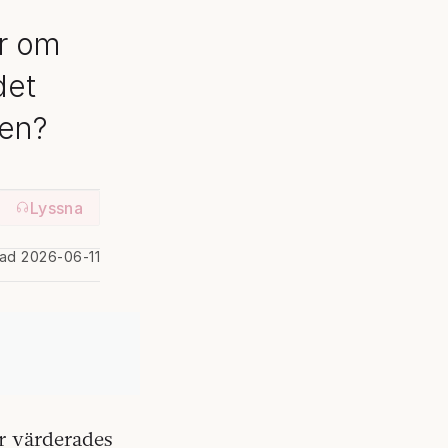
r om
det
gen?
Lyssna
rad 2026-06-11
är värderades