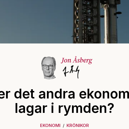
Jon Åsberg
er det andra ekonom
lagar i rymden?
EKONOMI
KRÖNIKOR