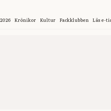
 2026
Krönikor
Kultur
Fackklubben
Läs e-t