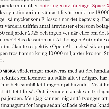
pande mun följer
noteringen av företaget Space 
ks rymdimperium väntas bli värt omkring 18 000
ger så mycket som Ericsson när det begav sig. Fa
att värdera utifrån antal årsvinster eftersom bolag
 50 miljarder 2025 och ingen vet när eller om det
Nu meddelas dessutom att AI-bolagen Antrophic 
ottar Claude respektive Open AI – också siktar p
pen tros hamna kring 10 000 miljarder kronor. Sty
ar.
värderingar motiveras med att det handl
OMISKA
teknik som kommer att ställa allt vi tidigare har 
 hur hela samhället fungerar på huvudet. Visst fin
et att det blir så. Och i rymden kanske andra laga
r på jorden. Men jag känner mig ändå tvungen at
finansguru för länge sedan kallade aktiemarkna