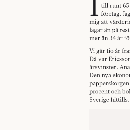
I
till runt 
företag. Ja
mig att värderi
lagar än på res
mer än 34 år fö
Vi går tio år fr
Då var Ericsso
årsvinster. Ana
Den nya ekonom
papperskorgen.
procent och bo
Sverige hittills.