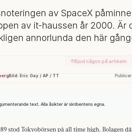
snoteringen av SpaceX påminne
ppen av it-haussen år 2000. Är 
kligen annorlunda den här gån
Bjud någon på artikeln
berg
Bild: Eric Gay / AP / TT
Publice
gumenterande text. Alla åsikter är skribentens egna.
1989 stod Tokyobörsen på all time high. Bolagen d