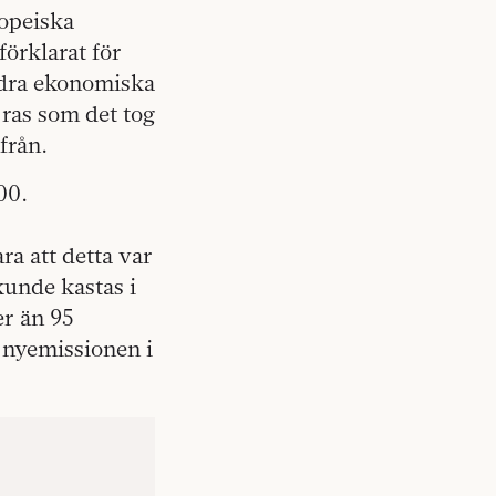
ropeiska
förklarat för
ndra ekonomiska
 ras som det tog
från.
00.
ra att detta var
unde kastas i
er än 95
 nyemissionen i