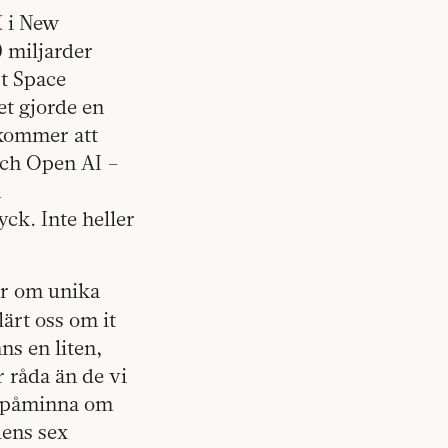
X
i New
 miljarder
st Space
et gjorde en
 kommer att
och Open AI –
å
ck. Inte heller
ar om unika
lärt oss om it
ns en liten,
r råda än de vi
t påminna om
dens sex