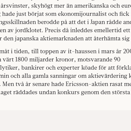
65 årsvinster, skyhögt mer än amerikanska och eu
g hade just börjat som ekonomijournalist och fick 
ngsskillnaden berodde på att det i Japan rådde a
ten av jordklotet. Precis då inleddes emellertid ett
r den japanska aktiemarknaden att återhämta sig 
amåt i tiden, till toppen av it-haussen i mars år 20
n värt 1800 miljarder kronor, motsvarande 90
lytiker, bankirer och experter köade för att förkla
in och alla gamla sanningar om aktievärdering k
 Men två år senare hade Ericsson-aktien rasat m
laget räddades undan konkurs genom den största