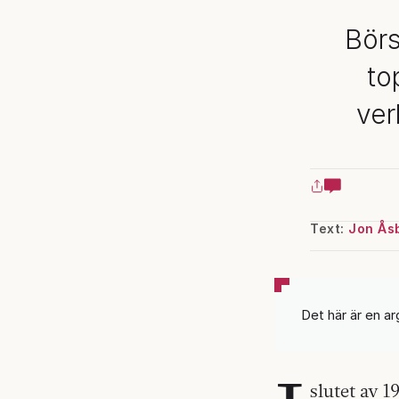
Bör
to
ver
Text:
Jon Ås
Det här är en ar
slutet av 