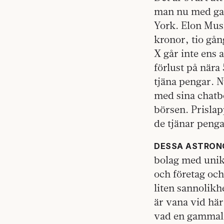
man nu med ga
York. Elon Mus
kronor, tio gån
X går inte ens 
förlust på nära
tjäna pengar. 
med sina chatb
börsen. Prislap
de tjänar peng
DESSA ASTRON
bolag med unik 
och företag och
liten sannolikh
är vana vid hä
vad en gammal 