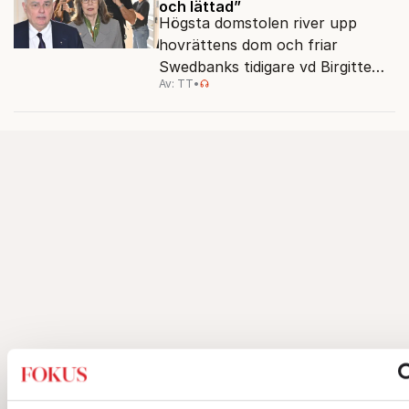
och lättad”
Högsta domstolen river upp
hovrättens dom och friar
Swedbanks tidigare vd Birgitte
Av: TT
•
Bonnesen från alla
brottsmisstankar.