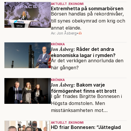
oljepris och AI-oro.
AKTUELLT
EKONOMI
Extremhetta på sommarbörsen
Börsen handlas på rekordnivåer,
till synes obekymrad om krig och
annat elände.
Av: Jon Åsberg
•
KRÖNIKA
Jon Åsberg:
Råder det andra
ekonomiska lagar i rymden?
Är det verkligen annorlunda den
här gången?
KRÖNIKA
Jon Åsberg:
Bakom varje
förmögenhet finns ett brott
I går friades Birgitte Bonnesen i
Högsta domstolen. Men
misstänksamheten mot
direktörer lever vidare i medierna.
AKTUELLT
EKONOMI
HD friar Bonnesen: ”Jätteglad