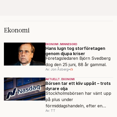
Ekonomi
EKONOMI
MINNESORD
Hans lugn tog storföretagen
genom djupa kriser
Företagsledaren Björn Svedberg
dog den 25 juni, 88 år gammal.
Av: Jon Åsberg
•
AKTUELLT
EKONOMI
Börsen tar ett kliv uppåt – trots
dyrare olja
Stockholmsbörsen har vänt upp
på plus under
förmiddagshandeln, efter en
Av: TT
inledning nedåt – trots ett högre