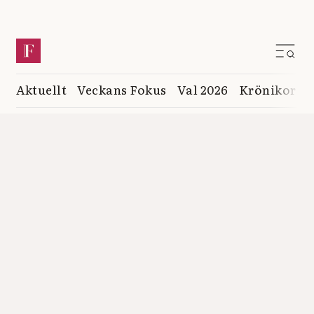
Aktuellt
Veckans Fokus
Val 2026
Krönikor
K