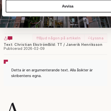
tillhandahållit eller som de har samlat in när du har använt d
Avvisa
tjänster.
Om du vill läsa mer om hur vi hanterar personuppgifter kan d
här
.
Bjud någon på artikeln
Lyssna
Text: Christian Ekström
Bild: TT / Janerik Henriksson
Publicerad 2026-02-09
Detta är en argumenterande text. Alla åsikter är
skribentens egna.