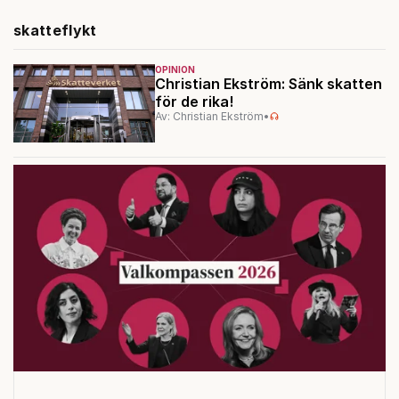
skatteflykt
OPINION
Christian Ekström: Sänk skatten
för de rika!
Av: Christian Ekström
•