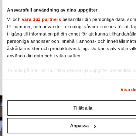
Ansvarsfull användning av dina uppgifter
Vi och
våra 363 partners
behandlar din personliga data, som 
OPINION
IP-nummer, och använder teknologi såsom cookies för att la
Christian Ekström: Sänk skatten
tillgång till information på din enhet för att kunna tillhandahåll
för de rika!
personliga annonser och innehåll, annons- och innehållsmätn
åskådarinsikter och produktutveckling. Du kan själv välja vil
Bästa sättet att få mer pengar till välfärden är
använda din data och i vilka syften.
lägre skatter – inte högre, skriver Christian
Ta reda på mer om hur dina personliga uppgifter behandlas oc
Ekström, vd för organisationen
dina preferenser i
detaljsektionen
. Du kan ändra eller dra til
Skattebetalarna.
samtycke när som helst från cookie-förklaringen.
Visa de
Vi använder enhetsidentifierare för att anpassa innehållet oc
annonserna till användarna, tillhandahålla funktioner för soci
Tillåt alla
och analysera vår trafik. Vi vidarebefordrar även sådana ident
och annan information från din enhet till de sociala medier o
Anpassa
och analysföretag som vi samarbetar med. Dessa kan i sin t
kombinera informationen med annan information som du har