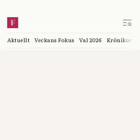
Aktuellt
Veckans Fokus
Val 2026
Krönikor
K