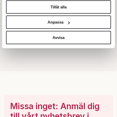
Tillåt alla
Vi använder enhetsidentifierare för att anpassa innehållet
och annonserna till användarna, tillhandahålla funktioner
Anpassa
för sociala medier och analysera vår trafik. Vi
vidarebefordrar även sådana identifierare och annan
information från din enhet till de sociala medier och
Avvisa
annons- och analysföretag som vi samarbetar med.
Dessa kan i sin tur kombinera informationen med annan
information som du har tillhandahållit eller som de har
samlat in när du har använt deras tjänster.
Om du vill läsa mer om hur vi hanterar personuppgifter
kan du göra det
här
.
Missa inget: Anmäl dig
till vårt nyhetsbrev i