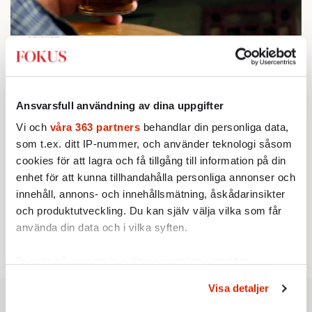
STICKET
1.
Bitte Assarmo:
Sagan om den lågbegåvade
ursprungsbefolkningen i Filipstad
KRÖNIKA
2.
Sakine Madon:
Efter islamistdådet oroar sig
Ansvarsfull användning av dina uppgifter
vänstern för Agnes Wold
KRÖNIKA
Vi och
våra 363 partners
behandlar din personliga data,
3.
Frans Wachtmeister:
Ja, AC är ett hot mot den
som t.ex. ditt IP-nummer, och använder teknologi såsom
franska civilisationen
cookies för att lagra och få tillgång till information på din
STICKET
4.
Dan Korn:
Quisling, quislingar och sten i glashus
enhet för att kunna tillhandahålla personliga annonser och
UTRIKES
5.
innehåll, annons- och innehållsmätning, åskådarinsikter
Därför liknar Putin både tsaren och Stalin
Av: Bengt Jangfeldt
och produktutveckling. Du kan själv välja vilka som får
STICKET
6.
använda din data och i vilka syften.
Christoffer Jonsson:
Inte nu igen, Vänsterpartiet!
Ta reda på mer om hur dina personliga uppgifter
behandlas och ställ in dina preferenser i
detaljsektionen
.
Visa detaljer
Du kan ändra eller dra tillbaka ditt samtycke när som
helst från cookie-förklaringen.