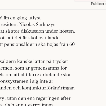
Publicer
d än en gång utlyst
president Nicolas Sarkozys
t så stor diskussion under hösten.
ots att det är skollov i landet
t pensionsåldern ska höjas från 60
såldern kanske lättar på trycket
oblemen, som är gemensamna för
ls om att allt färre arbetande ska
ionssystemen i sig inte är
landen och konjunkturförändringar.
ozy, utan den ena regeringen efter
ra. Och ännu värre: inom