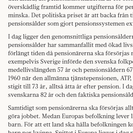
överskådlig framtid kommer utgifterna för pe
minska. Det politiska priset är att backa från 
pensionsålder som gjort pensionssystemen ext
I dag ligger den genomsnittliga pensionsålder
pensionsålder har sammanfallit med ökad livsl
förlängt tiden då pensionärerna ska försörja
exempelvis Sverige införde den svenska folkp
medellivslängden 57 år och pensionsåldern 6
1960 när den allmänna tjänstepensionen, ATP,
stigit till 73 år, alltså åtta år efter pension. I
svenskarna 82 år och den faktiska pensionsåld
Samtidigt som pensionärerna ska försörjas allt
göra jobbet. Medan Europas befolkning lever lä
barn. För att ett land ska hålla befolkningen ko
barn per kvinna. Snittet i Europa ligger i dag