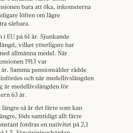
nsionen bara att öka, inkomsterna
tidigare löften om lägre
ra sårbara.
n i EU på 61 år. Sjunkande
ängd, vilket ytterligare har
s med allmänna medel. När
ensionen 1913 var
7 år. Samma pensionsålder rådde
 infördes och när medellivslängden
 dag är medellivslängden för
ern 63 år.
 längre så är det färre som kan
ngre, föds samtidigt allt färre
nstant fordras en nativitet på 2,1
 på 1,5. Försörjningsbördan,