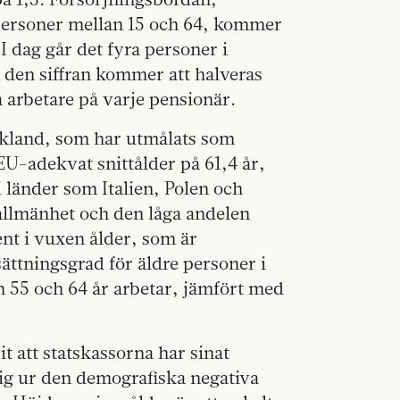
l personer mellan 15 och 64, kommer
 dag går det fyra personer i
n den siffran kommer att halveras
la arbetare på varje pensionär.
ekland, som har utmålats som
EU-adekvat snittålder på 61,4 år,
i länder som Italien, Polen och
i allmänhet och den låga andelen
nt i vuxen ålder, som är
ättningsgrad för äldre personer i
 55 och 64 år arbetar, jämfört med
 att statskassorna har sinat
sig ur den demografiska negativa