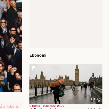
Ekonomi
å artikeln
UTRIKES
VECKANS FOKUS