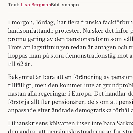
Text:
Lisa Bergman
Bild: scanpix
I morgon, lördag, har flera franska fackförbun
landsomfattande protester. Nu sker det inför 
promulgering av den pensionsreform som vålla
Trots att lagstiftningen redan är antagen och tr
hoppas man på stora demonstrationståg mot at
till 62 år.
Bekymret är bara att en förändring av pension
tillfälligt, men den kommer inte åt grundpr
nästan alla regeringar i Europa. Det handlar de
försörja allt fler pensionärer, dels om att pens
anpassade efter ändrade demografiska förhål
I finanskrisens kölvatten inser inte bara Sark
den andra, att pensionskostnaderna är för sto