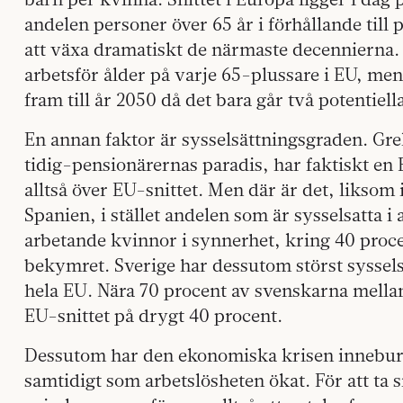
andelen personer över 65 år i förhållande til
att växa dramatiskt de närmaste decennierna. I
arbetsför ålder på varje 65-plussare i EU, me
fram till år 2050 då det bara går två potentiel
En annan faktor är sysselsättningsgraden. Gr
tidig-pensionärernas paradis, har faktiskt en 
alltså över EU-snittet. Men där är det, liksom 
Spanien, i stället andelen som är sysselsatta 
arbetande kvinnor i synnerhet, kring 40 proce
bekymret. Sverige har dessutom störst syssels
hela EU. Nära 70 procent av svenskarna mellan
EU-snittet på drygt 40 procent.
Dessutom har den ekonomiska krisen inneburit
samtidigt som arbetslösheten ökat. För att ta 