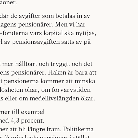
sioner.
där de avgifter som betalas in av
 dagens pensionärer. Men vi har
-fonderna vars kapital ska nyttjas,
l av pensionsavgiften sätts av på
 mer hållbart och tryggt, och det
dens pensionärer. Haken är bara att
 att pensionerna kommer att minska
lösheten ökar, om förvärvstiden
s eller om medellivslängden ökar.
er till exempel
med 4,3 procent.
r att bli längre fram. Politikerna
få minskade pensioner i stället