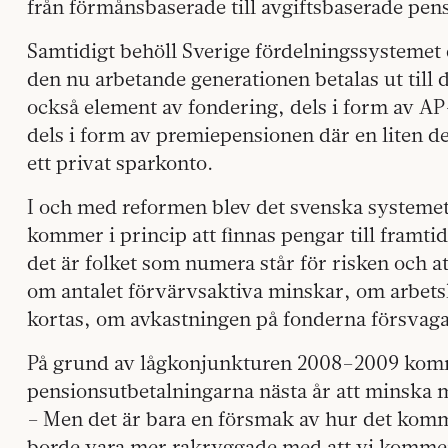
från förmånsbaserade till avgiftsbaserade pen
Samtidigt behöll Sverige fördelningssystemet 
den nu arbetande generationen betalas ut till
också element av fondering, dels i form av AP
dels i form av premiepensionen där en liten de
ett privat sparkonto.
I och med reformen blev det svenska systemet
kommer i princip att finnas pengar till framti
det är folket som numera står för risken och
om antalet förvärvsaktiva minskar, om arbets
kortas, om avkastningen på fonderna försvaga
På grund av lågkonjunkturen 2008–2009 komm
pensionsutbetalningarna nästa år att minska 
– Men det är bara en försmak av hur det komme
borde vara mer rakryggade med att vi kommer 