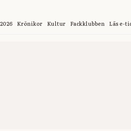
 2026
Krönikor
Kultur
Fackklubben
Läs e-t