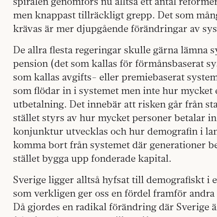
spiralen genomförs nu alltså ett antal reforme
men knappast tillräckligt grepp. Det som må
krävas är mer djupgående förändringar av sys
De allra flesta regeringar skulle gärna lämna 
pension (det som kallas för förmånsbaserat syst
som kallas avgifts- eller premiebaserat syst
som flödar in i systemet men inte hur mycket
utbetalning. Det innebär att risken går från stat
stället styrs av hur mycket personer betalar 
konjunktur utvecklas och hur demografin i lan
komma bort från systemet där generationer bet
stället bygga upp fonderade kapital.
Sverige ligger alltså hyfsat till demografiskt 
som verkligen ger oss en fördel framför andra 
Då gjordes en radikal förändring där Sverige 