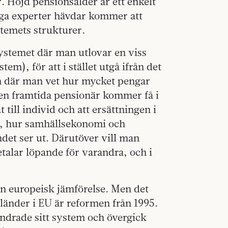
r. Höjd pensionsålder är ett enkelt
nga experter hävdar kommer att
temets strukturer.
systemet där man utlovar en viss
em), för att i stället utgå ifrån det
em där man vet hur mycket pengar
 en framtida pensionär kommer få i
 till individ och att ersättningen i
in, hur samhällsekonomi och
det ser ut. Därutöver vill man
alar löpande för varandra, och i
i en europeisk jämförelse. Men det
länder i EU är reformen från 1995.
ändrade sitt system och övergick