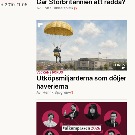
Går Storbritannien att rädda?
ad 2010-11-05
Av: Lotta Dinkelspiel
•
VECKANS FOKUS
Utköpsmiljarderna som döljer
haverierna
Av: Henrik Sjögren
•