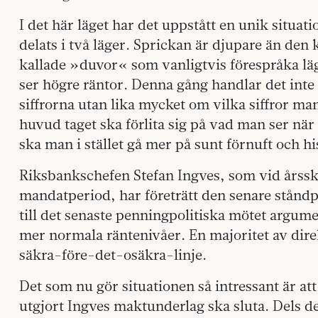
I det här läget har det uppstått en unik situa
delats i två läger. Sprickan är djupare än den
kallade »duvor« som vanligtvis förespråka lä
ser högre räntor. Denna gång handlar det int
siffrorna utan lika mycket om vilka siffror ma
huvud taget ska förlita sig på vad man ser när
ska man i stället gå mer på sunt förnuft och hi
Riksbankschefen Stefan Ingves, som vid årsski
mandatperiod, har företrätt den senare stånd
till det senaste penningpolitiska mötet argume
mer normala räntenivåer. En majoritet av dir
säkra-före-det-osäkra-linje.
Det som nu gör situationen så intressant är at
utgjort Ingves maktunderlag ska sluta. Dels d