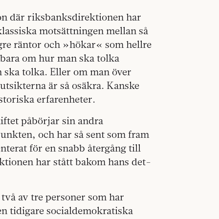
tion där riksbanksdirektionen har
 klassiska motsättningen mellan så
gre räntor och »hökar« som hellre
e bara om hur man ska tolka
n ska tolka. Eller om man över
 utsikterna är så osäkra. Kanske
storiska erfarenheter.
ftet påbörjar sin andra
punkten, och har så sent som fram
nterat för en snabb återgång till
ektionen har stått bakom hans det-
t två av tre personer som har
en tidigare socialdemokratiska