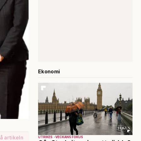
Ekonomi
å artikeln
UTRIKES
VECKANS FOKUS