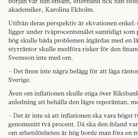
början var han ensam, efterhand fick han stöd
akademiker, Karolina Ekholm.
Utifrån deras perspektiv är ekvationen enkel:
ligger under tvåprocentsmålet samtidigt som 
hög skulle båda problemen åtgärdas med en läg
styrräntor skulle medföra risker för den finans
Svensson inte med om.
– Det finns inte några belägg för att låga ränto
Sverige.
Även om inflationen skulle stiga över Riksban
anledning att behålla den lägre reporäntan, 
– Det är inte så att inflationen ska vara högst 
genomsnitt två procent. Då ska den ibland vara
om arbetslösheten är hög borde man föra en m