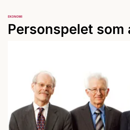
EKONOMI
Personspelet som 