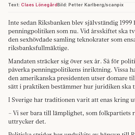
Text:
Claes Lönegård
Bild: Petter Karlberg/scanpix
Inte sedan Riksbanken blev självständig 1999 h
penningpolitiken som nu. Vid årsskiftet ska 
den sexhövdade samling teknokrater som ensa
riksbanksfullmäktige.
Mandaten sträcker sig över sex år. Så för poli
påverka penningpolitikens inriktning. Vissa h
den amerikanska presidenten utser domare til
sätt i praktiken bestämmer hur juridiken ska t
I Sverige har traditionen varit att enas krin
– Vi ser bara till lämplighet, som folkpartie
uttrycker det.
Politiska strider har undvikits av hänsyn til