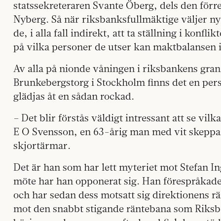
statssekreteraren Svante Öberg, dels den förr
Nyberg. Så när riksbanksfullmäktige väljer 
de, i alla fall indirekt, att ta ställning i kon
på vilka personer de utser kan maktbalansen 
Av alla på nionde våningen i riksbankens grani
Brunkebergstorg i Stockholm finns det en per
glädjas åt en sådan rockad.
– Det blir förstås väldigt intressant att se vil
E O Svensson, en 63-årig man med vit skepp
skjortärmar.
Det är han som har lett myteriet mot Stefan I
möte har han opponerat sig. Han förespråkade
och har sedan dess motsatt sig direktionens rä
mot den snabbt stigande räntebana som Riksba