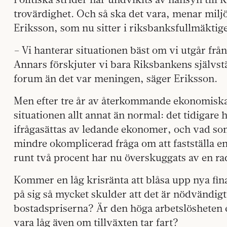
trovärdighet. Och så ska det vara, menar miljö­
Eriksson, som nu sitter i riksbanksfullmäktige
– Vi hanterar situationen bäst om vi utgår frå
Annars förskjuter vi bara Riksbankens självstä
forum än det var meningen, säger Eriksson.
Men efter tre år av återkommande ekonomiska 
situationen allt annat än normal: det tidigare 
ifrågasättas av ledande ekonomer, och vad som
mindre okomplicerad fråga om att fastställa en
runt två procent har nu överskuggats av en ra
Kommer en låg krisränta att blåsa upp nya fi
på sig så mycket skulder att det är nödvändigt 
bostadspriserna? Är den höga arbetslösheten en
vara låg även om tillväxten tar fart?