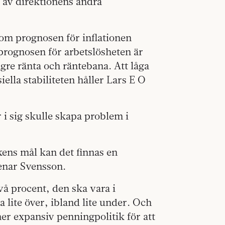
 av direktionens andra
 om prognosen för inflationen
prognosen för arbetslösheten är
re ränta och räntebana. Att låga
iella stabiliteten håller Lars E O
r i sig skulle skapa problem i
kens mål kan det finnas en
menar Svensson.
två procent, den ska vara i
 lite över, ibland lite under. Och
er expansiv penningpolitik för att