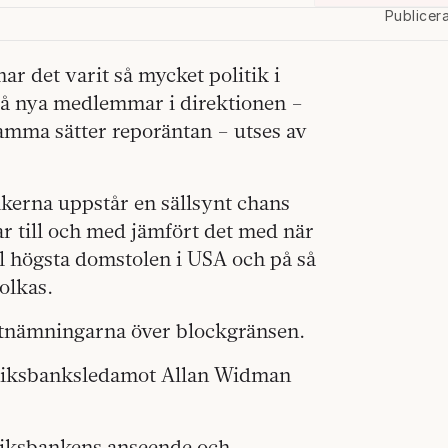
Publicer
ar det varit så mycket politik i
två nya medlemmar i direktionen –
mma sätter reporäntan – utses av
tikerna uppstår en sällsynt chans
ar till och med jämfört det med när
l högsta domstolen i USA och på så
olkas.
g utnämningarna över blockgränsen.
ts riksbanksledamot Allan Widman
l Riksbankens anseende och