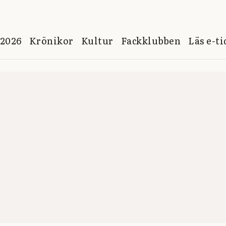
 2026
Krönikor
Kultur
Fackklubben
Läs e-t