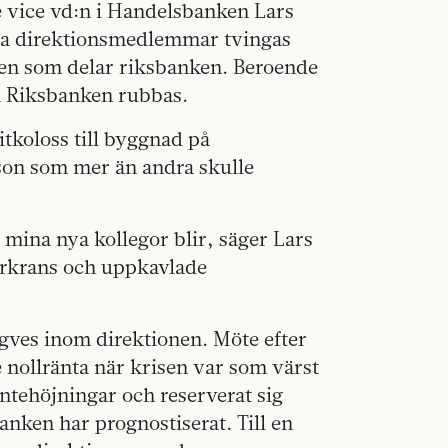
e vice vd:n i Handelsbanken Lars
nya direktionsmedlemmar tvingas
flikten som delar riksbanken. Beroende
i Riksbanken rubbas.
tkoloss till byggnad på
son som mer än andra skulle
ka mina nya kollegor blir, säger Lars
arkrans och uppkavlade
ngves inom direktionen. Möte efter
 nollränta när krisen var som värst
ntehöjningar och reserverat sig
nken har prognostiserat. Till en