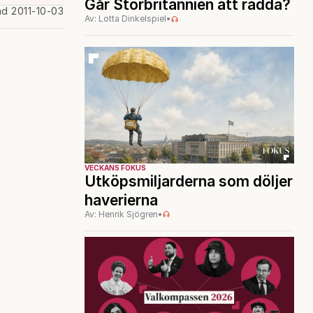
Går Storbritannien att rädda?
ad 2011-10-03
Av: Lotta Dinkelspiel
•
VECKANS FOKUS
Utköpsmiljarderna som döljer
haverierna
Av: Henrik Sjögren
•