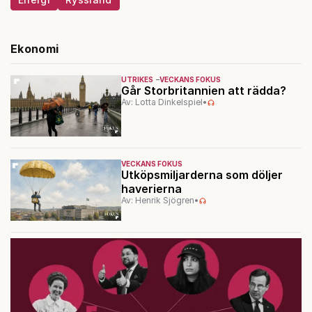
Ekonomi
UTRIKES
VECKANS FOKUS
Går Storbritannien att rädda?
Av: Lotta Dinkelspiel
•
VECKANS FOKUS
Utköpsmiljarderna som döljer
haverierna
Av: Henrik Sjögren
•