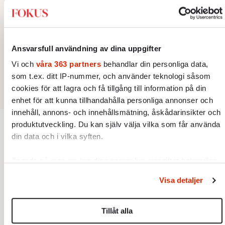
Ansvarsfull användning av dina uppgifter
Vi och
våra 363 partners
behandlar din personliga data,
som t.ex. ditt IP-nummer, och använder teknologi såsom
cookies för att lagra och få tillgång till information på din
enhet för att kunna tillhandahålla personliga annonser och
innehåll, annons- och innehållsmätning, åskådarinsikter och
produktutveckling. Du kan själv välja vilka som får använda
Ekonomi
din data och i vilka syften.
Ta reda på mer om hur dina personliga uppgifter behandlas
EKONOMI
MINNESORD
Hans lugn tog storföretagen
och ställ in dina preferenser i
detaljsektionen
. Du kan
Visa detaljer
genom djupa kriser
ändra eller dra tillbaka ditt samtycke när som helst från
Företagsledaren Björn Svedberg
cookie-förklaringen.
dog den 25 juni, 88 år gammal.
Tillåt alla
Av: Jon Åsberg
•
Vi använder enhetsidentifierare för att anpassa innehållet