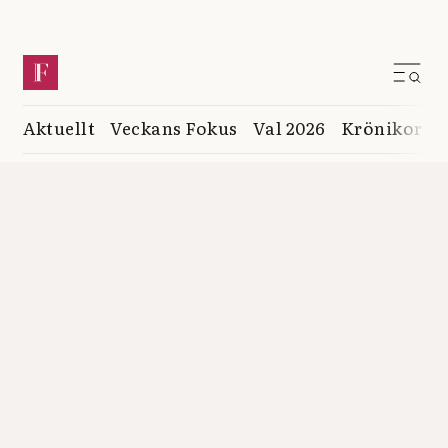
Aktuellt
Veckans Fokus
Val 2026
Krönikor
K