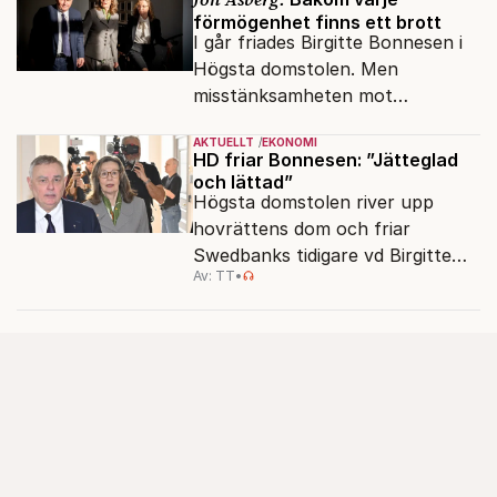
förmögenhet finns ett brott
I går friades Birgitte Bonnesen i
Högsta domstolen. Men
misstänksamheten mot
direktörer lever vidare i medierna.
AKTUELLT
EKONOMI
HD friar Bonnesen: ”Jätteglad
och lättad”
Högsta domstolen river upp
hovrättens dom och friar
Swedbanks tidigare vd Birgitte
Av: TT
•
Bonnesen från alla
brottsmisstankar.