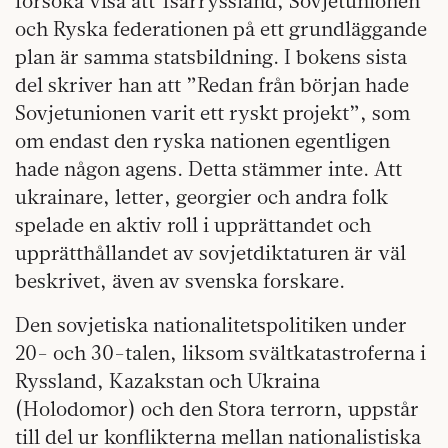
försöka visa att Tsarryssland, Sovjetunionen
och Ryska federationen på ett grundläggande
plan är samma statsbildning. I bokens sista
del skriver han att ”Redan från början hade
Sovjetunionen varit ett ryskt projekt”, som
om endast den ryska nationen egentligen
hade någon agens. Detta stämmer inte. Att
ukrainare, letter, georgier och andra folk
spelade en aktiv roll i upprättandet och
upprätthållandet av sovjetdiktaturen är väl
beskrivet, även av svenska forskare.
Den sovjetiska nationalitetspolitiken under
20- och 30-talen, liksom svältkatastroferna i
Ryssland, Kazakstan och Ukraina
(Holodomor) och den Stora terrorn, uppstår
till del ur konflikterna mellan nationalistiska