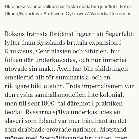
Ukrainska kvinnor välkomnar tyska soldater i juni 1941. Foto:
Okänd/Narodowe Archiwum Cyfrowe/Wikimedia Commons
Bokens främsta förtjänst ligger i att Segerfeldt
lyfter fram Rysslands brutala expansion i
Kaukasus, Centralasien och Sibirien, hur
folken där underkuvades, och hur imperiet
utövade sin makt. Även här blir skildringen
emellertid allt för summarisk, och en
riktigare bild uteblir. Trots imperialismen var
den ryska samhällsmodellen inte kolonial,
men till sent 1800-tal däremot i praktiken
feodal. Ryssarna själva underkastades ett
slaveri som ibland var mer hårdhänt än det
som drabbade erövrade nationer. Motstånd
möttes med överväldigande brutalitet, men