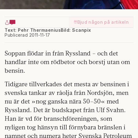
Bjud någon på artikeln
Text: Pehr Thermaenius
Bild: Scanpix
Publicerad 2011-11-17
Soppan flödar in från Ryssland – och det
handlar inte om rödbetor och borstj utan om
bensin.
Tidigare tillverkades det mesta av bensinen i
svenska tankar av råolja från Nordsjön, men
nu är det »nog ganska nära 50–50« med
Ryssland. Det är budskapet från Ulf Svahn.
Han är vd för branschföreningen, som
nyligen tog hänsyn till förnybara bränslen i
namnet och numera heter Svenska Petroleum