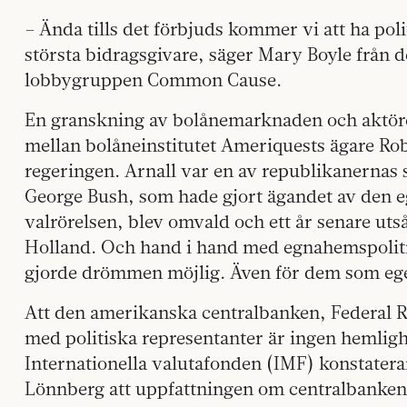
– Ända tills det förbjuds kommer vi att ha pol
största bidragsgivare, säger Mary Boyle från 
lobbygruppen Common Cause.
En granskning av bolånemarknaden och aktöre
mellan bolåneinstitutet Ameriquests ägare Ro
regeringen. Arnall var en av republikanernas s
George Bush, som hade gjort ägandet av den eg
valrörelsen, blev omvald och ett år senare utså
Holland. Och hand i hand med egnahemspoliti
gjorde drömmen möjlig. Även för dem som egen
Att den amerikanska centralbanken, Federal R
med politiska representanter är ingen hemligh
Internationella valutafonden (IMF) konstaterar
Lönnberg att uppfattningen om centralbankens