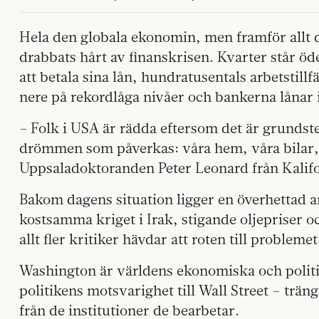
Hela den globala ekonomin, men framför allt
drabbats hårt av finanskrisen. Kvarter står öd
att betala sina lån, hundratusentals arbetstillf
nere på rekordlåga nivåer och bankerna lånar 
– Folk i USA är rädda eftersom det är grunds
drömmen som påverkas: våra hem, våra bilar,
Uppsaladoktoranden Peter Leonard från Kalif
Bakom dagens situation ligger en överhettad
kostsamma kriget i Irak, stigande oljepriser o
allt fler kritiker hävdar att roten till problemet
Washington är världens ekonomiska och politi
politikens motsvarighet till Wall Street – trä
från de institutioner de bearbetar.