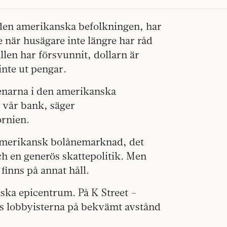
 den amerikanska befolkningen, har
e när husägare inte längre har råd
ällen har försvunnit, dollarn är
inte ut pengar.
tenarna i den amerikanska
 vår bank, säger
ornien.
 amerikansk bolånemarknad, det
ch en generös skattepolitik. Men
 finns på annat håll.
ska epicentrum. På K Street –
ngs lobbyisterna på bekvämt avstånd