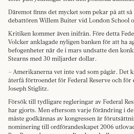
Däremot finns det mycket som pekar på att så ä
debattören Willem Buiter vid London School 
Kritiken kommer även inifrån. Före detta Fe
Volcker anklagade nyligen banken för att ha ag
befogenheter när de i mars undsatte den kon
Stearns med 30 miljarder dollar.
– Amerikanerna vet inte vad som pågår. Det kr
återfå förtroendet för Federal Reserve och för 
Joseph Stiglitz.
Försök till tydligare regleringar av Federal R
har gjorts. Men eftersom varje förändring i 
måste godkännas av kongressen är förutsättning
nominering till ordförandeskapet 2006 utlova