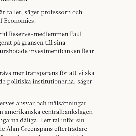
r fallet, säger professorn och
of Economics.
deral Reserve-medlemmen Paul
erat på gränsen till sina
kurshotade investmentbanken Bear
ävs mer transparens för att vi ska
de politiska institutionerna, säger
eserves ansvar och målsättningar
den amerikanska centralbankslagen
arna dåliga. I ett tal inför sin
de Alan Greenspans efterträdare