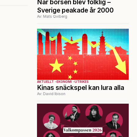
När börsen blev folklig –
Sverige peakade år 2000
Av: Mats Qviberg
AKTUELLT
EKONOMI
UTRIKES
Kinas snäckspel kan lura alla
Av: David Ibison