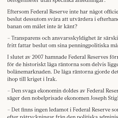
Eftersom Federal Reserve inte har något officiel
beslut dessutom svåra att utvärdera i efterha
banan om målet inte är känt?
– Transparens och ansvarsskyldighet är särskilt
fritt fattar beslut om sina penningpolitiska m
I slutet av 2007 hamnade Federal Reserves för
för de historiskt låga räntorna som delvis ligg
bolånemarknaden. De låga räntorna gjorde det 
ihop till kriget i Irak.
– Den svaga ekonomin doldes av Federal Reser
säger den nobelprisade ekonomen Joseph Stigli
– Det finns ingen ledamot i Federal Reserve so
efter påtryckningar från den politiska adminis