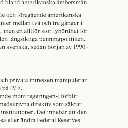
edd bland amerikanska ämbetsmän.
rande och föregående amerikanska
anter mellan två och tre gånger i
, men en alltför stor lyhördhet för
den långsiktiga penningpolitiken.
den svenska, sedan början av 1990-
och privata intressen manipulerar
 på IMF.
ende inom regeringen« förblir
e nedskrivna direktiv som säkrar
institutioner. Det innebär att den
a eller ändra Federal Reserves