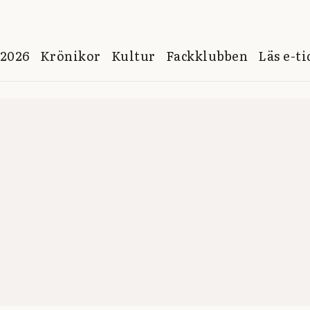
 2026
Krönikor
Kultur
Fackklubben
Läs e-t