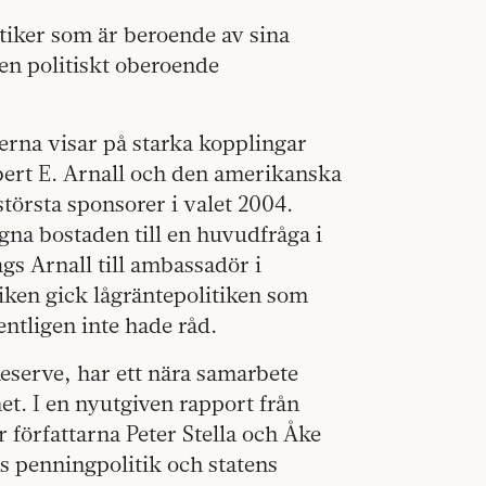
itiker som är beroende av sina
den politiskt oberoende
rna visar på starka kopplingar
bert E. Arnall och den amerikanska
törsta sponsorer i valet 2004.
na bostaden till en huvudfråga i
gs Arnall till ambassadör i
ken gick lågräntepolitiken som
tligen inte hade råd.
eserve, har ett nära samarbete
et. I en nyutgiven rapport från
 författarna Peter Stella och Åke
 penningpolitik och statens