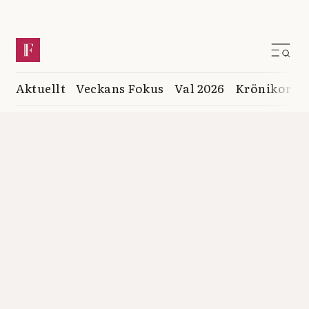
Aktuellt
Veckans Fokus
Val 2026
Krönikor
K