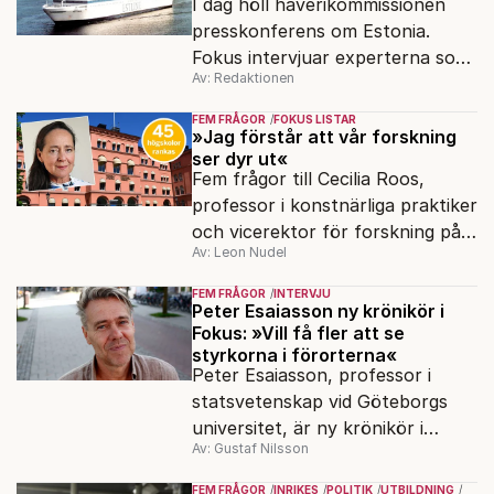
I dag höll haverikommissionen
presskonferens om Estonia.
Fokus intervjuar experterna som
Av: Redaktionen
sagt samma sak sen 2003.
FEM FRÅGOR
FOKUS LISTAR
»Jag förstår att vår forskning
ser dyr ut«
Fem frågor till Cecilia Roos,
professor i konstnärliga praktiker
och vicerektor för forskning på
Av: Leon Nudel
Stockholms konstnärliga
högskola, angående forskningen
FEM FRÅGOR
INTERVJU
och kritiken i medier.
Peter Esaiasson ny krönikör i
Fokus: »Vill få fler att se
styrkorna i förorterna«
Peter Esaiasson, professor i
statsvetenskap vid Göteborgs
universitet, är ny krönikör i
Av: Gustaf Nilsson
Fokus.
FEM FRÅGOR
INRIKES
POLITIK
UTBILDNING