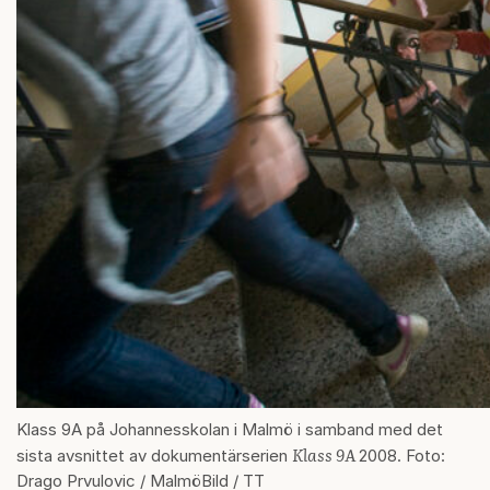
Klass 9A på Johannesskolan i Malmö i samband med det
Klass 9A
sista avsnittet av dokumentärserien
2008. Foto:
Drago Prvulovic / MalmöBild / TT