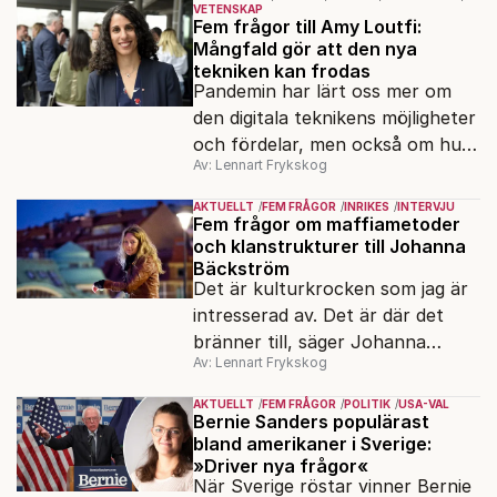
VETENSKAP
Fem frågor till Amy Loutfi:
Mångfald gör att den nya
tekniken kan frodas
Pandemin har lärt oss mer om
den digitala teknikens möjligheter
och fördelar, men också om hur
Av: Lennart Frykskog
viktig cybersäkerhet är. Det
säger Amy Loutfi, ledamot i
AKTUELLT
FEM FRÅGOR
INRIKES
INTERVJU
Omstartskommissionen och vice
Fem frågor om maffiametoder
och klanstrukturer till Johanna
rektor vid Örebro universitet.
Bäckström
Hon värnar mångfald i
Det är kulturkrocken som jag är
teknikutvecklingen.
intresserad av. Det är där det
bränner till, säger Johanna
Av: Lennart Frykskog
Bäckström Lerneby, som i 14 år
följt ett klanliknande
AKTUELLT
FEM FRÅGOR
POLITIK
USA-VAL
släktnätverk i Angered och är
Bernie Sanders populärast
bland amerikaner i Sverige:
aktuell med den dokumentära
»Driver nya frågor«
boken Familjen.
När Sverige röstar vinner Bernie