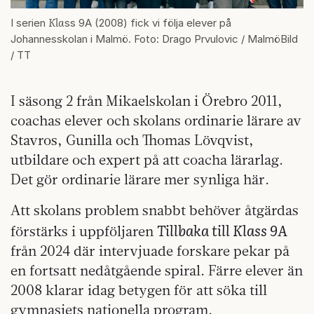
Kla
I serien
ss 9A (2008) fick vi följa elever på
Johannesskolan i Malmö. Foto: Drago Prvulovic / MalmöBild
/ TT
I säsong 2 från Mikaelskolan i Örebro 2011,
coachas elever och skolans ordinarie lärare av
Stavros, Gunilla och Thomas Lövqvist,
utbildare och expert på att coacha lärarlag.
Det gör ordinarie lärare mer synliga här.
Att skolans problem snabbt behöver åtgärdas
Tillbaka till Klass 9A
förstärks i uppföljaren
från 2024 där intervjuade forskare pekar på
en fortsatt nedåtgående spiral. Färre elever än
2008 klarar idag betygen för att söka till
gymnasiets nationella program.