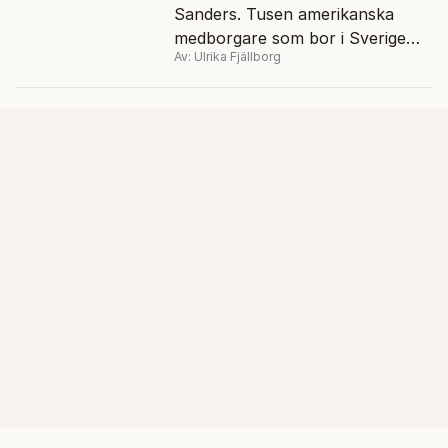
Sanders. Tusen amerikanska
medborgare som bor i Sverige
Av: Ulrika Fjällborg
röstade i demokraternas
primärval i mars. En av dem är
Frida Carlvik, 23, i Göteborg.