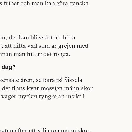
ss frihet och man kan göra ganska
, det kan bli svårt att hitta
t att hitta vad som är grejen med
nnan man hittar det roliga.
i dag?
senaste åren, se bara på Sissela
n det finns kvar mossiga människor
t väger mycket tyngre än insikt i
gtan efter att vilja roa människor.