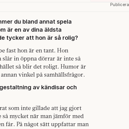
Publicer
mmer du bland annat spela
m är en av dina äldsta
de tycker att hon är så rolig?
bbe fast hon är en tant. Hon
lår in öppna dörrar är inte så
ället så blir det roligt. Humor är
en annan vinkel på samhällsfrågor.
 gestaltning av kändisar och
at som inte gillade att jag gjort
te så mycket när man jämför med
en får. På något sätt uppfattar man