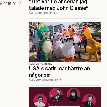
”Det var tio år sedan jag
ad 2015-03-13
talade med John Cleese”
Av: Gunnar Rehlin
•
KULTUR
UTRIKES
USA:s satir mår bättre än
någonsin
Av: Betty Skawonius
•