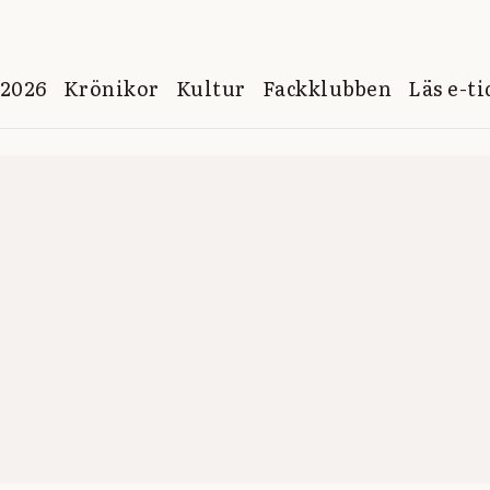
 2026
Krönikor
Kultur
Fackklubben
Läs e-t