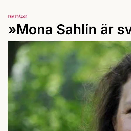
FEM FRÅGOR
»Mona Sahlin är sv