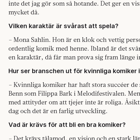
inte det jag gör som så hotande. Det ger en vi
mycket då.
Vilken karaktär är svårast att spela?
– Mona Sahlin. Hon är en klok och vettig person
ordentlig komik med henne. Ibland är det svår
en karaktär, då får man prova sig fram länge i
Hur ser branschen ut för kvinnliga komiker 
– Kvinnliga komiker har haft stora succéer de 
Benn som Filippa Bark i Melodifestivalen. Me
med attityder om att tjejer inte är roliga. Åsik
dag och det är en farlig utveckling.
Vad är krävs för att bli en bra komiker?
– Det krävs tålamod, en vision och en stark län