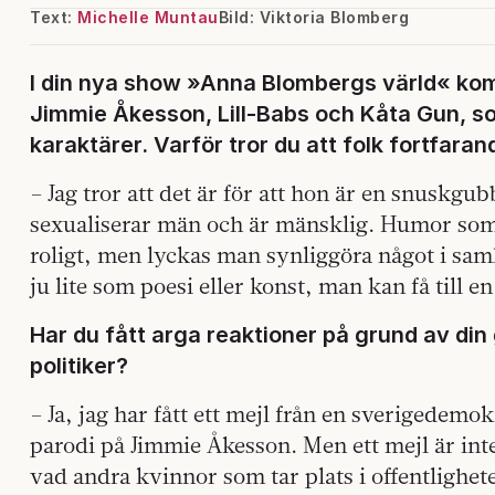
Text:
Michelle Muntau
Bild: Viktoria Blomberg
I din nya show »Anna Blombergs värld« ko
Jimmie Åkesson, Lill-Babs och Kåta Gun, so
karaktärer. Varför tror du att folk fortfaran
– Jag tror att det är för att hon är en snuskgu
sexualiserar män och är mänsklig. Humor som s
roligt, men lyckas man synliggöra något i samh
ju lite som poesi eller konst, man kan få till 
Har du fått arga reaktioner på grund av din
politiker?
– Ja, jag har fått ett mejl från en sverigedemokr
parodi på Jimmie Åkesson. Men ett mejl är in
vad andra kvinnor som tar plats i offentlighet