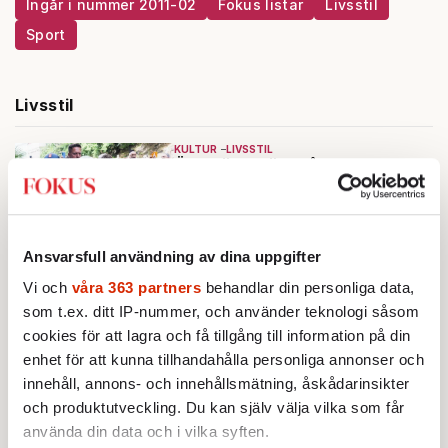
Ingår i nummer 2011-02
Fokus listar
Livsstil
Sport
Livsstil
KULTUR
LIVSSTIL
Öst möter väst på
Centraleuropas egna Cannes
Av: Jon Asp
•
Ansvarsfull användning av dina uppgifter
KULTUR
LIVSSTIL
SOMMARPORTRÄTT
Pamela Anderson: ”Jag ser bara
Vi och
våra 363 partners
behandlar din personliga data,
mer ut som mig själv”
som t.ex. ditt IP-nummer, och använder teknologi såsom
Av: Gunnar Rehlin
cookies för att lagra och få tillgång till information på din
enhet för att kunna tillhandahålla personliga annonser och
innehåll, annons- och innehållsmätning, åskådarinsikter
och produktutveckling. Du kan själv välja vilka som får
använda din data och i vilka syften.