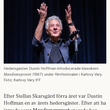
Hedersgästen Dustin Hoffman introducerade klassikern
Mandomsprovet
(1967) under filmfestivalen i Karlovy Vary.
Foto; Karlovy Vary IFF
Efter Stellan Skarsgård förra året var Dustin
Hoffman en av årets hedersgäster. Efter att ha
Mandomsprovet