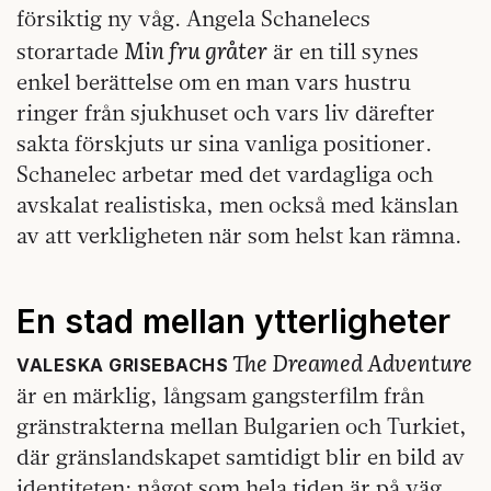
försiktig ny våg. Angela Schanelecs
Min fru gråter
storartade
är en till synes
enkel berättelse om en man vars hustru
ringer från sjukhuset och vars liv därefter
sakta förskjuts ur sina vanliga positioner.
Schanelec arbetar med det vardagliga och
avskalat realistiska, men också med känslan
av att verkligheten när som helst kan rämna.
En stad mellan ytterligheter
The Dreamed Adventure
VALESKA GRISEBACHS
är en märklig, långsam gangsterfilm från
gränstrakterna mellan Bulgarien och Turkiet,
där gränslandskapet samtidigt blir en bild av
identiteten: något som hela tiden är på väg