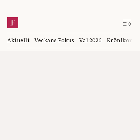
Aktuellt
Veckans Fokus
Val 2026
Krönikor
K