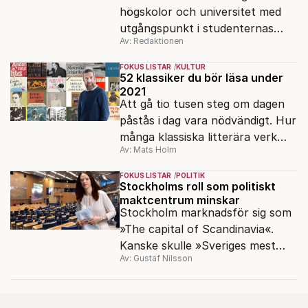
högskolor och universitet med
utgångspunkt i studenternas
Av: Redaktionen
behov. Den 15 april ska anmälan
vara inne.
FOKUS LISTAR
KULTUR
52 klassiker du bör läsa under
2021
Att gå tio tusen steg om dagen
påstås i dag vara nödvändigt. Hur
många klassiska litterära verk
Av: Mats Holm
bör vi läsa under ett år?
FOKUS LISTAR
POLITIK
Stockholms roll som politiskt
maktcentrum minskar
Stockholm marknadsför sig som
»The capital of Scan­dinavia«.
Kanske skulle »Sveriges mest
Av: Gustaf Nilsson
okända kris­kommun« passa
bättre.