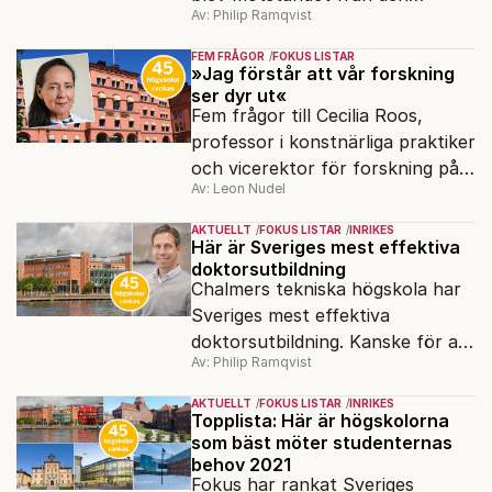
Av: Philip Ramqvist
akademiska världen för stort.
FEM FRÅGOR
FOKUS LISTAR
»Jag förstår att vår forskning
ser dyr ut«
Fem frågor till Cecilia Roos,
professor i konstnärliga praktiker
och vicerektor för forskning på
Av: Leon Nudel
Stockholms konstnärliga
högskola, angående forskningen
AKTUELLT
FOKUS LISTAR
INRIKES
och kritiken i medier.
Här är Sveriges mest effektiva
doktorsutbildning
Chalmers tekniska högskola har
Sveriges mest effektiva
doktorsutbildning. Kanske för att
Av: Philip Ramqvist
man hämtat inspiration från
USA?
AKTUELLT
FOKUS LISTAR
INRIKES
Topplista: Här är högskolorna
som bäst möter studenternas
behov 2021
Fokus har rankat Sveriges