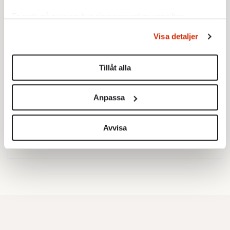
Ta reda på mer om hur dina personliga uppgifter
behandlas och ställ in dina preferenser i
detaljsektionen
.
Visa detaljer
Du kan ändra eller dra tillbaka ditt samtycke när som
helst från cookie-förklaringen.
Tillåt alla
Vi använder enhetsidentifierare för att anpassa innehållet
och annonserna till användarna, tillhandahålla funktioner
Anpassa
för sociala medier och analysera vår trafik. Vi
Testa vår valkompass 2026!
vidarebefordrar även sådana identifierare och annan
information från din enhet till de sociala medier och
Avvisa
Testa här!
annons- och analysföretag som vi samarbetar med.
Dessa kan i sin tur kombinera informationen med annan
information som du har tillhandahållit eller som de har
samlat in när du har använt deras tjänster.
Om du vill läsa mer om hur vi hanterar personuppgifter
kan du göra det
här
.