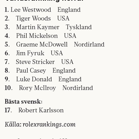
1
.
Lee Westwood England
2
. Tiger Woods USA
3
. Martin Kaymer Tyskland
4
. Phil Mickelson USA
5
. Graeme McDowell Nordirland
6
. Jim Fyruk USA
7
. Steve Stricker USA
8
. Paul Casey England
9
. Luke Donald England
10
. Rory McIlroy Nordirland
Bästa svensk:
17
. Robert Karlsson
Källa: rolexrankings.com