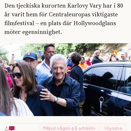
Den tjeckiska kurorten Karlovy Vary har i 80
år varit hem för Centraleuropas viktigaste
filmfestival – en plats där Hollywoodglans
möter egensinnighet.
Bjud någon på artikeln
Lyssna