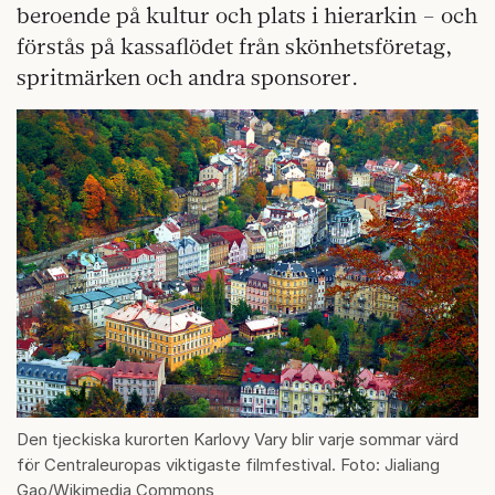
beroende på kultur och plats i hierarkin – och
förstås på kassaflödet från skönhetsföretag,
spritmärken och andra sponsorer.
Den tjeckiska kurorten Karlovy Vary blir varje sommar värd
för Centraleuropas viktigaste filmfestival. Foto: Jialiang
Gao/Wikimedia Commons