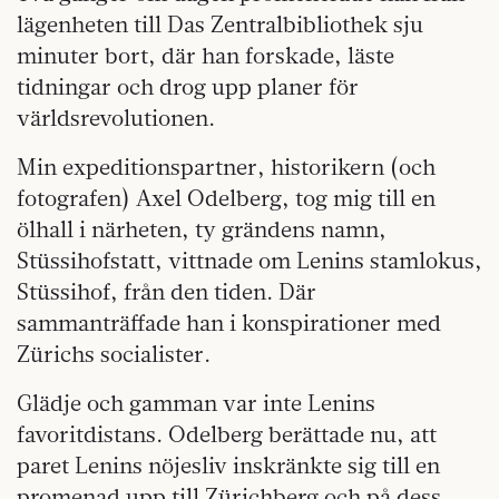
lägenheten till Das Zentralbibliothek sju
minuter bort, där han forskade, läste
tidningar och drog upp planer för
världsrevolutionen.
Min expeditionspartner, historikern (och
fotografen) Axel Odelberg, tog mig till en
ölhall i närheten, ty grändens namn,
Stüssihofstatt, vittnade om Lenins stamlokus,
Stüssihof, från den tiden. Där
sammanträffade han i konspirationer med
Zürichs socialister.
Glädje och gamman var inte Lenins
favoritdistans. Odelberg berättade nu, att
paret Lenins nöjesliv inskränkte sig till en
promenad upp till Zürichberg och på dess