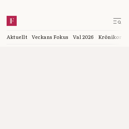
Aktuellt
Veckans Fokus
Val 2026
Krönikor
K