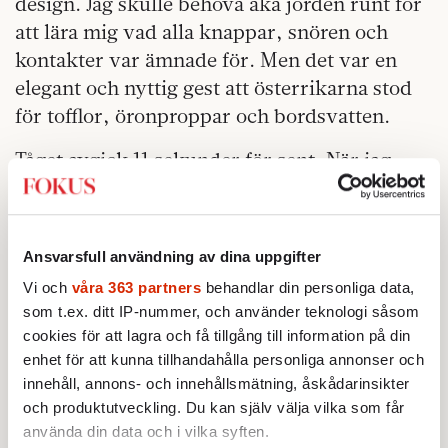
design. Jag skulle behöva åka jorden runt för
att lära mig vad alla knappar, snören och
kontakter var ämnade för. Men det var en
elegant och nyttig gest att österrikarna stod
för tofflor, öronproppar och bordsvatten.
Tåget avgick 11 sekunder för sent. När jag
mitt i natten vaknade till var vi Fuldapasset,
det som Warszawapakten på 1970- och 1980-
talen förmodades använda, när det med tusen
Ansvarsfull användning av dina uppgifter
stridsvagnar skulle invadera Västeuropa och
Vi och
våra 363 partners
behandlar din personliga data,
starta tredje världskriget.
som t.ex. ditt IP-nummer, och använder teknologi såsom
cookies för att lagra och få tillgång till information på din
En gul Lidlskylt lyste i mörkret. Ja, tänkte
enhet för att kunna tillhandahålla personliga annonser och
jag, det som varit DDR har elektrifierats.
innehåll, annons- och innehållsmätning, åskådarinsikter
Välsignade fred.
och produktutveckling. Du kan själv välja vilka som får
använda din data och i vilka syften.
Lenin hade det värre, när hans tåg den 9 april