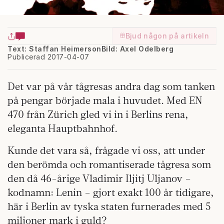
Bjud någon på artikeln
Text: Staffan Heimerson
Bild: Axel Odelberg
Publicerad 2017-04-07
Det var på vår tågresas andra dag som tanken
på pengar började mala i huvudet. Med EN
470 från Zürich gled vi in i Berlins rena,
eleganta Hauptbahnhof.
Kunde det vara så, frågade vi oss, att under
den berömda och romantiserade tågresa som
den då 46-årige Vladimir Iljitj Uljanov –
kodnamn: Lenin – gjort exakt 100 år tidigare,
här i Berlin av tyska staten furnerades med 5
miljoner mark i guld?