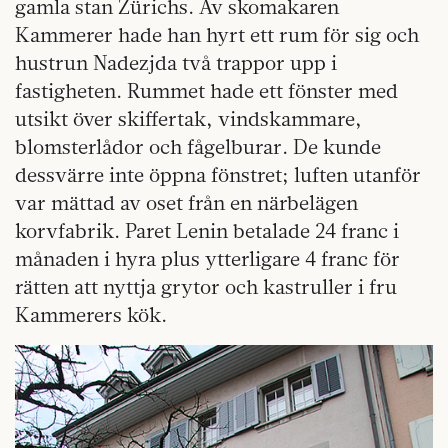
gamla stan Zürichs. Av skomakaren
Kammerer hade han hyrt ett rum för sig och
hustrun Nadezjda två trappor upp i
fastigheten. Rummet hade ett fönster med
utsikt över skiffertak, vindskammare,
blomsterlådor och fågelburar. De kunde
dessvärre inte öppna fönstret; luften utanför
var mättad av oset från en närbelägen
korvfabrik. Paret Lenin betalade 24 franc i
månaden i hyra plus ytterligare 4 franc för
rätten att nyttja grytor och kastruller i fru
Kammerers kök.