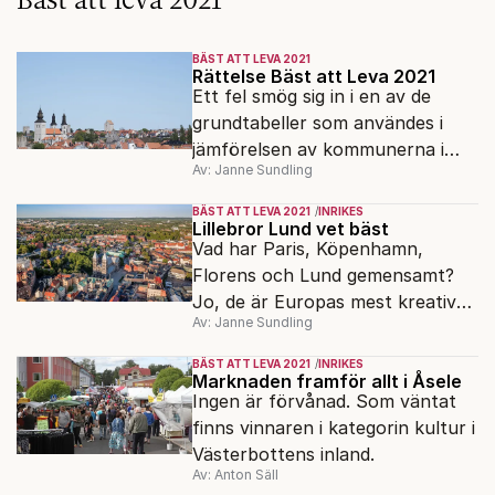
BÄST ATT LEVA 2021
Rättelse Bäst att Leva 2021
Ett fel smög sig in i en av de
grundtabeller som användes i
jämförelsen av kommunerna i
Av: Janne Sundling
kategorin Trygghet i Bäst att
Leva.
BÄST ATT LEVA 2021
INRIKES
Lillebror Lund vet bäst
Vad har Paris, Köpenhamn,
Florens och Lund gemensamt?
Jo, de är Europas mest kreativa
Av: Janne Sundling
städer, enligt EU-kommissionen.
BÄST ATT LEVA 2021
INRIKES
Marknaden framför allt i Åsele
Ingen är förvånad. Som väntat
finns vinnaren i kategorin kultur i
Västerbottens inland.
Av: Anton Säll