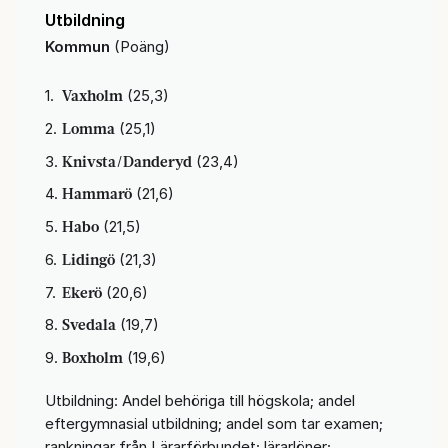
Utbildning
Kommun
(Poäng)
Vaxholm
(25,3)
Lomma
(25,1)
Knivsta/Danderyd
(23,4)
Hammarö
(21,6)
Habo
(21,5)
Lidingö
(21,3)
Ekerö
(20,6)
Svedala
(19,7)
Boxholm
(19,6)
Utbildning: Andel behöriga till högskola; andel
eftergymnasial utbildning; andel som tar examen;
rankningar från Lärarförbundet; lärarlöner;