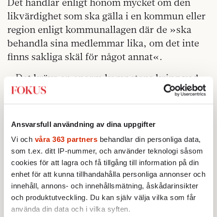
Det handlar enligt honom mycket om den
likvärdighet som ska gälla i en kommun eller
region enligt kommunallagen där de »ska
behandla sina medlemmar lika, om det inte
finns sakliga skäl för något annat«.
– Det krävs en enorm kompetens kring vad
likvärdigheten egentligen betyder i skola och
omsorg, och här har kommunen en
konkurrensfördel. Företag har inte samma
Ansvarsfull användning av dina uppgifter
erfarenhet av att arbeta med likvärdighet.
Vi och
våra 363 partners
behandlar din personliga data,
som t.ex. ditt IP-nummer, och använder teknologi såsom
– I stora kommuner krävs ett oerhört
cookies för att lagra och få tillgång till information på din
skickligt politiskt ledarskap för att leda så
enhet för att kunna tillhandahålla personliga annonser och
stora organisationer. Där kan det finnas en
innehåll, annons- och innehållsmätning, åskådarinsikter
poäng med flera aktörer. I en liten kommun
och produktutveckling. Du kan själv välja vilka som får
som Lomma finns inte den anledningen.
använda din data och i vilka syften.