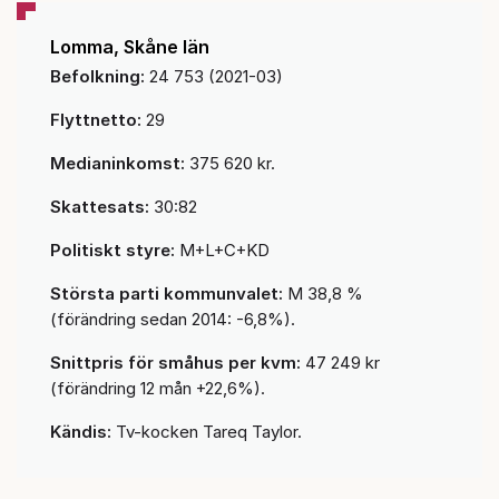
Lomma, Skåne län
Befolkning:
24 753 (2021-03)
Flyttnetto:
29
Medianinkomst:
375 620 kr.
Skattesats:
30:82
Politiskt styre:
M+L+C+KD
Största parti kommunvalet:
M 38,8 %
(förändring sedan 2014: -6,8%).
Snittpris för småhus per kvm:
47 249 kr
(förändring 12 mån +22,6%).
Kändis:
Tv-kocken Tareq Taylor.