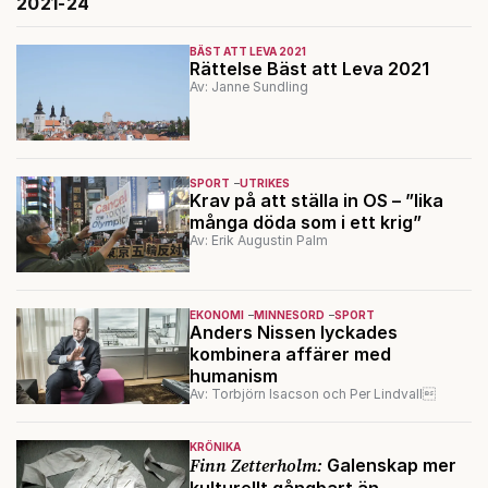
2021-24
BÄST ATT LEVA 2021
Rättelse Bäst att Leva 2021
Av: Janne Sundling
SPORT
UTRIKES
Krav på att ställa in OS – ”lika
många döda som i ett krig”
Av: Erik Augustin Palm
EKONOMI
MINNESORD
SPORT
Anders Nissen lyckades
kombinera affärer med
humanism
Av: Torbjörn Isacson och Per Lindvall
KRÖNIKA
Finn Zetterholm:
Galenskap mer
kulturellt gångbart än