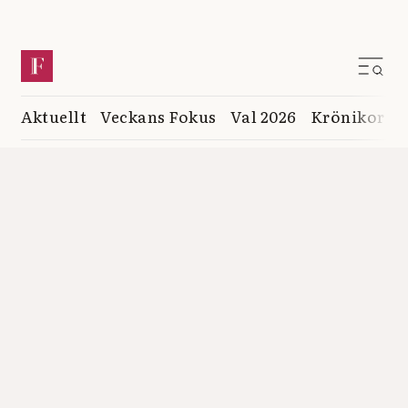
Aktuellt
Veckans Fokus
Val 2026
Krönikor
K