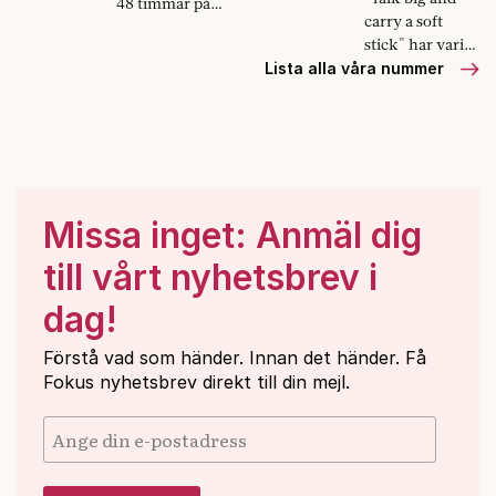
48 timmar på
carry a soft
allvar.
stick" har varit
Vänsterpartiets
Lista alla våra nummer
strategi de
senaste åren.
Hittills funkar
den.
Missa inget: Anmäl dig
till vårt nyhetsbrev i
dag!
Förstå vad som händer. Innan det händer. Få
Fokus nyhetsbrev direkt till din mejl.