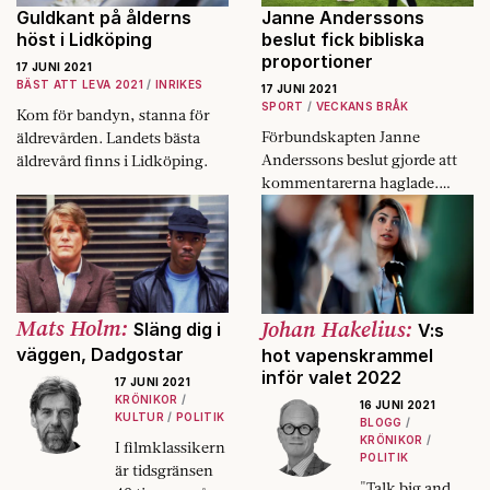
Guldkant på ålderns
Janne Anderssons
höst i Lidköping
beslut fick bibliska
proportioner
17 JUNI 2021
BÄST ATT LEVA 2021
INRIKES
17 JUNI 2021
SPORT
VECKANS BRÅK
Kom för bandyn, stanna för
Förbundskapten Janne
äldrevården. Landets bästa
Anderssons beslut gjorde att
äldrevård finns i Lidköping.
kommentarerna haglade.
Längst gick DN Kultur. Det här
är Veckans bråk.
Mats Holm:
Johan Hakelius:
Släng dig i
V:s
väggen, Dadgostar
hot vapenskrammel
inför valet 2022
17 JUNI 2021
KRÖNIKOR
16 JUNI 2021
KULTUR
POLITIK
BLOGG
KRÖNIKOR
I filmklassikern
POLITIK
är tidsgränsen
"Talk big and