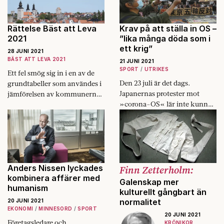
Rättelse Bäst att Leva
Krav på att ställa in OS –
2021
”lika många döda som i
ett krig”
28 JUNI 2021
BÄST ATT LEVA 2021
21 JUNI 2021
SPORT
UTRIKES
Ett fel smög sig in i en av de
Den 23 juli är det dags.
grundtabeller som användes i
Japanernas protester mot
jämförelsen av kommunerna i
»corona-OS« lär inte kunna
kategorin Trygghet i Bäst att
stoppa spelen.
Leva.
Anders Nissen lyckades
Finn Zetterholm:
kombinera affärer med
Galenskap mer
humanism
kulturellt gångbart än
normalitet
20 JUNI 2021
EKONOMI
MINNESORD
SPORT
20 JUNI 2021
Företagsledare och
KRÖNIKOR