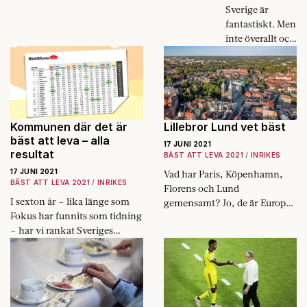
Västerbottens inland.
Sverige är
fantastiskt. Men
inte överallt och
hela tiden.
Inrikes
flyttströmmar
är viktiga för
politiker att ha
koll på.
Kommunen där det är
Lillebror Lund vet bäst
bäst att leva – alla
17 JUNI 2021
resultat
BÄST ATT LEVA 2021
INRIKES
17 JUNI 2021
Vad har Paris, Köpenhamn,
BÄST ATT LEVA 2021
INRIKES
Florens och Lund
I sexton år – lika länge som
gemensamt? Jo, de är Europas
Fokus har funnits som tidning
mest kreativa städer, enligt
– har vi rankat Sveriges
EU-kommissionen.
kommuner. Här är årets
resultat.