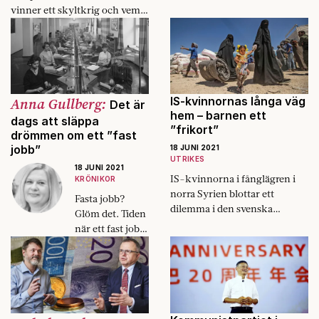
vinner ett skyltkrig och vem
i Fokus nyhetsquiz.
tar över som Nato-boss?
Anna Gullberg:
IS-kvinnornas långa väg
Det är
hem – barnen ett
dags att släppa
”frikort”
drömmen om ett ”fast
jobb”
18 JUNI 2021
UTRIKES
18 JUNI 2021
IS-kvinnorna i fånglägren i
KRÖNIKOR
norra Syrien blottar ett
Fasta jobb?
dilemma i den svenska
Glöm det. Tiden
regeringens politik: hur ska
när ett fast jobb
den forna terrorgruppens
innebar
anhängare hanteras?
anställning
ändå fram till
pension är
förbi.