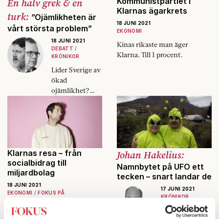
En halv grek & en
Kommunistpartiet i
Klarnas ägarkrets
turk:
”Ojämlikheten är
18 JUNI 2021
vårt största problem”
EKONOMI
18 JUNI 2021
Kinas rikaste man äger
DEBATT
Klarna. Till 1 procent.
KRÖNIKOR
Lider Sverige av
ökad
ojämlikhet?
Om ja, vad är
värst –
höginkomsttag
ares inkomster
eller
utrikesfödda
Klarnas resa – från
Johan Hakelius:
arbetslösa?
socialbidrag till
Namnbytet på UFO ett
miljardbolag
Markus
tecken – snart landar de
Kallifatides och
18 JUNI 2021
17 JUNI 2021
Thomas Gür tar
EKONOMI
FOKUS PÅ
KRÖNIKOR
sig an frågan
Finanskoncernen Klarnas
Det heter inte
från vänster
värde närmar sig 400