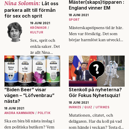
Nina Solomin:
Mäster(skaps)tipparen :
Låt oss
England vinner EM
parkera allt till förmån
för sex och sprit
18 JUNI 2021
SPORT
19 JUNI 2021
Mästerskapstipsens tid är här.
KRÖNIKOR
KULTUR
Men var försiktig. Det som
börjar harmlöst kan utvecklas
Sex, sprit och
till något värre.
enkla saker. Det
är allt Nina
Solomin vill läsa
om i sommar.
”Biden Beer” visar
Stenkoll på nyheterna?
vägen – ”Löfvenbrau”
Gör Fokus Nyhetsquiz!
nästa?
18 JUNI 2021
INRIKES
QUIZ
UTRIKES
18 JUNI 2021
ANDRA KAMMAREN
POLITIK
Mutationen, citatet, och
Ska en bira bli nästa inslag i
delägaren. Har du koll på vad
den politiska butiken? Vem
som hände i veckan? Testa dig