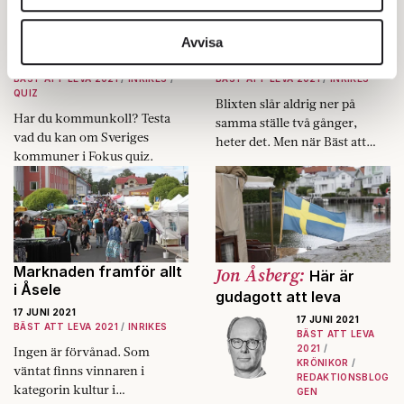
Centerns ovilja
vidarebefordrar även sådana identifierare och annan
att acceptera
Quiz: Vad kan du om
Årets totalvinnare –
verkligheten.
svenska kommuner?
ständigt detta Lomma
information från din enhet till de sociala medier och
Avvisa
annons- och analysföretag som vi samarbetar med.
17 JUNI 2021
17 JUNI 2021
BÄST ATT LEVA 2021
INRIKES
BÄST ATT LEVA 2021
INRIKES
Dessa kan i sin tur kombinera informationen med annan
QUIZ
Blixten slår aldrig ner på
information som du har tillhandahållit eller som de har
Har du kommunkoll? Testa
samma ställe två gånger,
samlat in när du har använt deras tjänster.
vad du kan om Sveriges
heter det. Men när Bäst att
Om du vill läsa mer om hur vi hanterar personuppgifter
kommuner i Fokus quiz.
leva 2021 slutsummeras är
kan du göra det
här
.
vinnaren i topp densamma
som 2020: Lomma.
Marknaden framför allt
Jon Åsberg:
Här är
i Åsele
gudagott att leva
17 JUNI 2021
17 JUNI 2021
BÄST ATT LEVA 2021
INRIKES
BÄST ATT LEVA
2021
Ingen är förvånad. Som
KRÖNIKOR
väntat finns vinnaren i
REDAKTIONSBLOG
kategorin kultur i
GEN