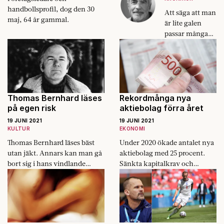
handbollsprofil, dog den 30
Att säga att man
maj, 64 år gammal.
är lite galen
passar många
konstnärer i
deras
framtoning.
Skulle man
däremot säga att
man är "helt
Thomas Bernhard läses
Rekordmånga nya
normal" skulle
på egen risk
aktiebolag förra året
nog flera bli
19 JUNI 2021
19 JUNI 2021
kränkta.
KULTUR
EKONOMI
Thomas Bernhard läses bäst
Under 2020 ökade antalet nya
utan jäkt. Annars kan man gå
aktiebolag med 25 procent.
bort sig i hans vindlande
Sänkta kapitalkrav och
prosa.
corona är förklaringar.