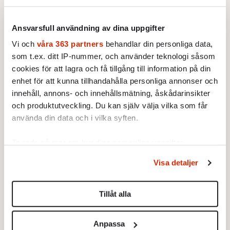
UFO längre. Det
respektive
miljarder kronor, långt mer
heter UAP. Det
höger.
än storbankernas. Hur blev
måste betyda
Ansvarsfull användning av dina uppgifter
det så?
något.
Vi och
våra 363 partners
behandlar din personliga data,
som t.ex. ditt IP-nummer, och använder teknologi såsom
cookies för att lagra och få tillgång till information på din
Trosatrenden allt
Johan Hakelius:
My
enhet för att kunna tillhandahålla personliga annonser och
starkare
little pony mot
innehåll, annons- och innehållsmätning, åskådarinsikter
17 JUNI 2021
buklandning
och produktutveckling. Du kan själv välja vilka som får
BÄST ATT LEVA 2021
INRIKES
17 JUNI 2021
använda din data och i vilka syften.
När isoleringen drabbar
BLOGG
KRÖNIKOR
storstadsborna är det inte så
POLITIK
Ta reda på mer om hur dina personliga uppgifter
konstigt att de längtar bort.
behandlas och ställ in dina preferenser i
detaljsektionen
.
Egentligen
Visa detaljer
handlar
Du kan ändra eller dra tillbaka ditt samtycke när som
misstroendet
helst från cookie-förklaringen.
mot Löfven
Tillåt alla
varken om S
Vi använder enhetsidentifierare för att anpassa innehållet
eller V. Det
och annonserna till användarna, tillhandahålla funktioner
handlar om
Anpassa
för sociala medier och analysera vår trafik. Vi