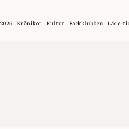
 2026
Krönikor
Kultur
Fackklubben
Läs e-t