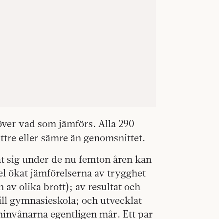
 över vad som jämförs. Alla 290
tre eller sämre än genomsnittet.
t sig under de nu femton åren kan
pel ökat jämförelserna av trygghet
 av olika brott); av resultat och
 till gymnasieskola; och utvecklat
ninvånarna egentligen mår. Ett par