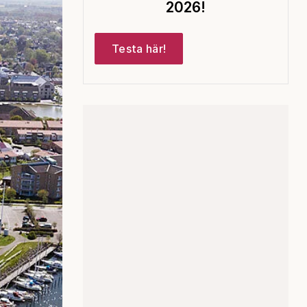
2026!
Testa här!