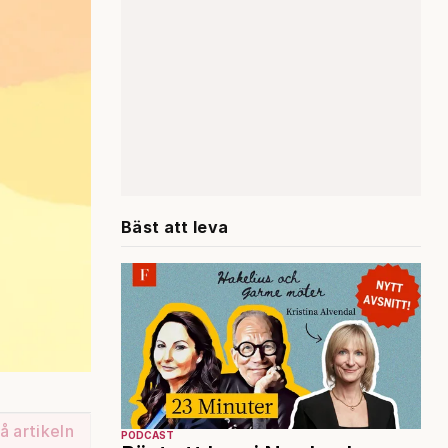
Bäst att leva
å artikeln
PODCAST