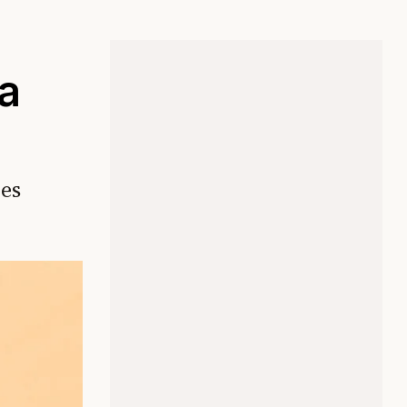
la
ges