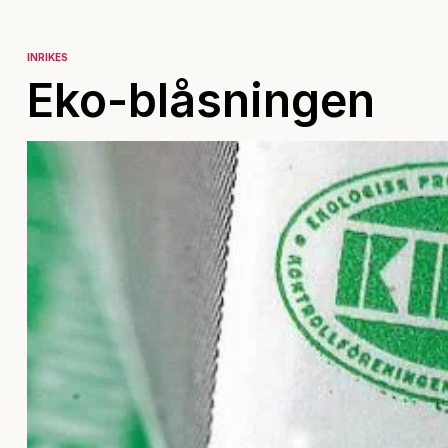
INRIKES
Eko-blåsningen