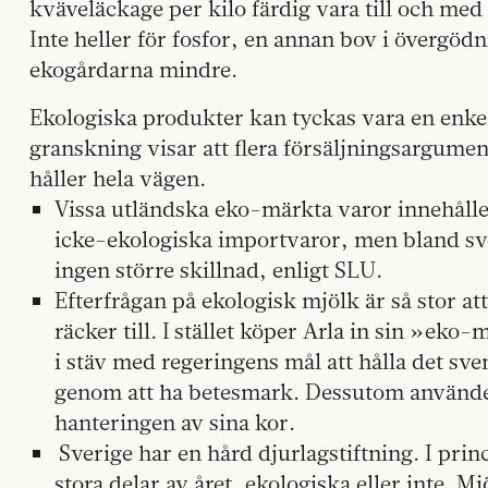
kväveläckage per kilo färdig vara till och med 
Inte heller för fosfor, en annan bov i övergöd
ekogårdarna mindre.
Ekologiska produkter kan tyckas vara en enke
granskning visar att flera försäljningsargumen
håller hela vägen.
Vissa utländska eko-märkta varor innehål
icke-ekologiska importvaror, men bland sv
ingen större skillnad, enligt SLU.
Efterfrågan på ekologisk mjölk är så stor a
räcker till. I stället köper Arla in sin »ek
i stäv med regeringens mål att hålla det sv
genom att ha betesmark. Dessutom använde
hanteringen av sina kor.
Sverige har en hård djurlagstiftning. I prin
stora delar av året, ekologiska eller inte. 