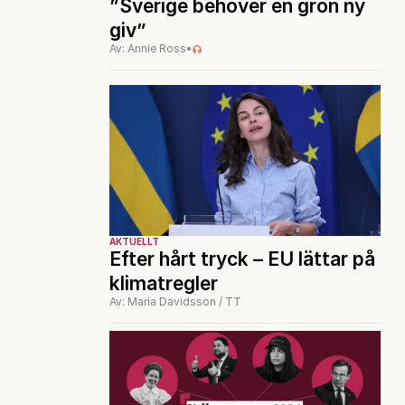
”Sverige behöver en grön ny
giv”
Av: Annie Ross
•
AKTUELLT
Efter hårt tryck – EU lättar på
klimatregler
Av: Maria Davidsson / TT