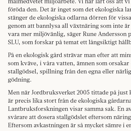
målmedvetet miljöarbete. Vi har lärt oss att v
föröda den. Det är inget som det ekologiska 
stänger de ekologiska odlarna dörren för viss
genom att bannlysa all växtnäring som inte 
vara mer miljövänlig, säger Rune Andersson p
SLU, som forskar på temat ett långsiktigt håll
På en ekologisk gård strävar man efter att mi
som kväve, i våra vatten, ämnen som orsakar
stallgödsel, spillning från den egna eller närl
gödning.
Men när Jordbruksverket 2005 tittade på just k
är precis lika stort från de ekologiska gårdar
Lantbruksforskningen visar samma sak. En av 
svårare att dosera stallgödslet eftersom närin
Eftersom avkastningen är så mycket sämre i e