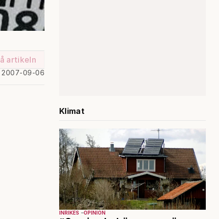
å artikeln
d 2007-09-06
Klimat
INRIKES
OPINION