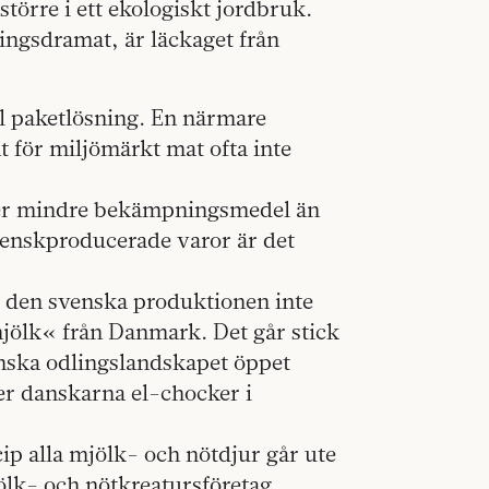
större i ett ekologiskt jordbruk.
ningsdramat, är läckaget från
l paketlösning. En närmare
t för miljömärkt mat ofta inte
ler mindre bekämpningsmedel än
enskproducerade varor är det
tt den svenska produktionen inte
o-mjölk« från Danmark. Det går stick
enska odlingslandskapet öppet
r danskarna el-chocker i
cip alla mjölk- och nötdjur går ute
Mjölk- och nötkreatursföretag