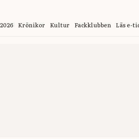
 2026
Krönikor
Kultur
Fackklubben
Läs e-t