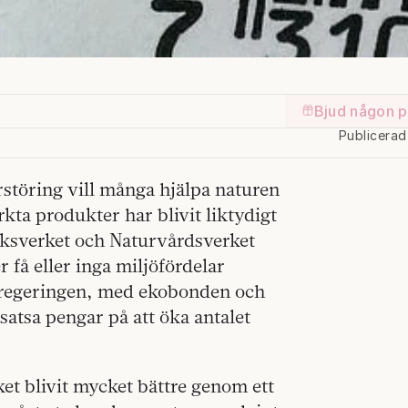
Bjud någon p
Publicera
störing vill många hjälpa naturen
kta produkter har blivit liktydigt
uksverket och Naturvårdsverket
r få eller inga miljöfördelar
ll regeringen, med ekobonden och
satsa pengar på att öka antalet
et blivit mycket bättre genom ett