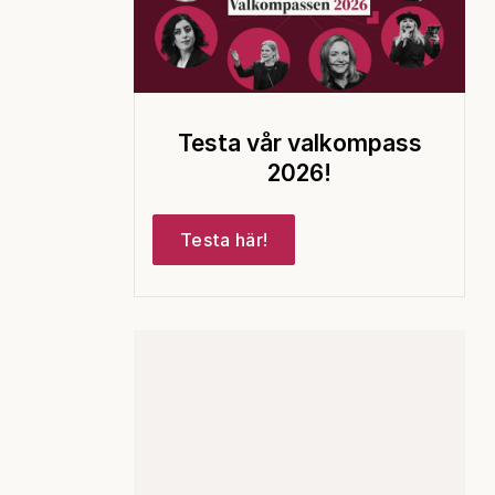
Testa vår valkompass
2026!
Testa här!