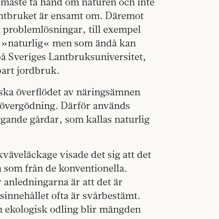
i måste ta hand om naturen och inte
lantbruket är ensamt om. Däremot
a problemlösningar, till exempel
är »naturlig« men som ändå kan
å Sveriges Lantbruksuniversitet,
bart jordbruk.
nska överflödet av näringsämnen
 övergödning. Därför används
iggande gårdar, som kallas naturlig
väveläckage visade det sig att det
na som från de konventionella.
anledningarna är att det är
gsinnehållet ofta är svårbestämt.
n ekologisk odling blir mängden