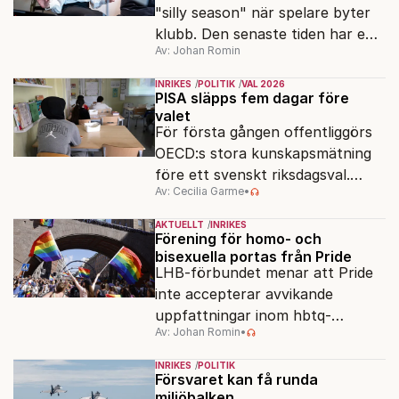
"silly season" när spelare byter
klubb. Den senaste tiden har en
Av: Johan Romin
rad svenska politiker bytt parti –
men varför, och vad skiljer
INRIKES
POLITIK
VAL 2026
partiernas interna kulturer åt?
PISA släpps fem dagar före
valet
För första gången offentliggörs
OECD:s stora kunskapsmätning
före ett svenskt riksdagsval.
Av: Cecilia Garme
•
Resultatet kan ge skolfrågan ny
kraft under valrörelsens sista
AKTUELLT
INRIKES
dagar.
Förening för homo- och
bisexuella portas från Pride
LHB-förbundet menar att Pride
inte accepterar avvikande
uppfattningar inom hbtq-
Av: Johan Romin
•
rörelsen. "Vi har inga problem
med transpersoner", säger
INRIKES
POLITIK
ordföranden Linn Saarinen.
Försvaret kan få runda
miljöbalken