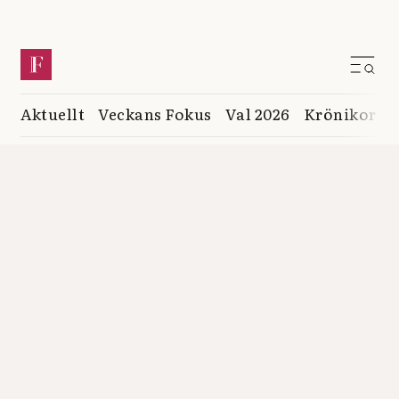
Aktuellt
Veckans Fokus
Val 2026
Krönikor
K