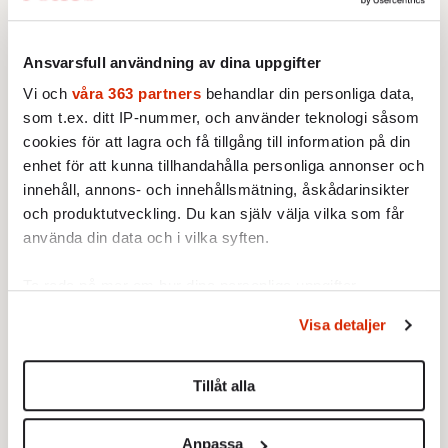
som S gjorde den där eftermiddagen på
Fotografiska? Kanske borde Löfven ha sett sig
Ansvarsfull användning av dina uppgifter
som ett övergångsobjekt och inte slagit sig så
Vi och
våra 363 partners
behandlar din personliga data,
väl till ro i rollen som partiledare.
som t.ex. ditt IP-nummer, och använder teknologi såsom
Kanske borde partiet kommit längre.
cookies för att lagra och få tillgång till information på din
enhet för att kunna tillhandahålla personliga annonser och
Läs mer: Strid om S strategi: »Enough is
innehåll, annons- och innehållsmätning, åskådarinsikter
enough!«
och produktutveckling. Du kan själv välja vilka som får
använda din data och i vilka syften.
Ta reda på mer om hur dina personliga uppgifter
behandlas och ställ in dina preferenser i
detaljsektionen
.
Visa detaljer
Du kan ändra eller dra tillbaka ditt samtycke när som
helst från cookie-förklaringen.
Tillåt alla
Vi använder enhetsidentifierare för att anpassa innehållet
och annonserna till användarna, tillhandahålla funktioner
Anpassa