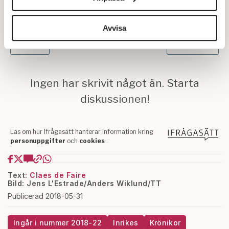
för sociala medier och analysera vår trafik. Vi
vidarebefordrar även sådana identifierare och annan
information från din enhet till de sociala medier och
Avvisa
annons- och analysföretag som vi samarbetar med.
Dessa kan i sin tur kombinera informationen med annan
information som du har tillhandahållit eller som de har
samlat in när du har använt deras tjänster.
Om du vill läsa mer om hur vi hanterar personuppgifter
kan du göra det
här
.
Text:
Claes de Faire
Bild: Jens L'Estrade/Anders Wiklund/TT
Publicerad 2018-05-31
Ingår i nummer 2018-22
Inrikes
Krönikor