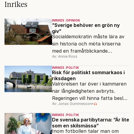
Inrikes
INRIKES
OPINION
”Sverige behöver en grön ny
giv”
Socialdemokratin måste lära av
sin historia och möta kriserna
med en framåtblickande
Av: Annie Ross
strukturpolitik för att göra
Sverige långsiktigt hållbart,
INRIKES
POLITIK
jämlikt och kriståligt.
Risk för politiskt sommarkaos i
riksdagen
Valrörelsen tar över i kammaren
när långledigheten avbryts.
Regeringen vill hinna fatta beslut
Av: Jonas Gummesson
•
före valet – men oppositionen
ser sin chans att pressa
INRIKES
POLITIK
Tidösidan.
De svenska partibytarna: ”Är lite
som en skilsmässa”
Inom fotbollen talar man om