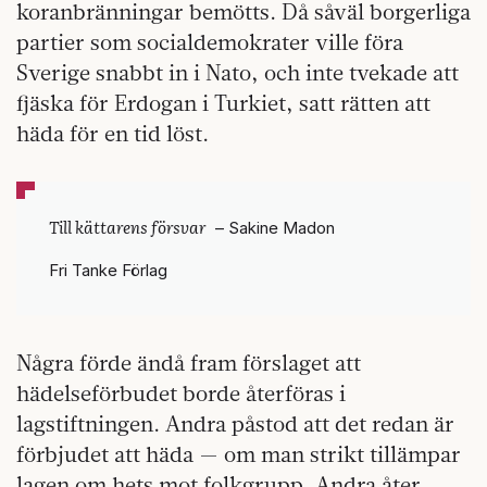
koranbränningar bemötts. Då såväl borgerliga
partier som socialdemokrater ville föra
Sverige snabbt in i Nato, och inte tvekade att
fjäska för Erdogan i Turkiet, satt rätten att
häda för en tid löst.
Till kättarens försvar
– Sakine Madon
Fri Tanke Förlag
Några förde ändå fram förslaget att
hädelseförbudet borde återföras i
lagstiftningen. Andra påstod att det redan är
förbjudet att häda — om man strikt tillämpar
lagen om hets mot folkgrupp. Andra åter