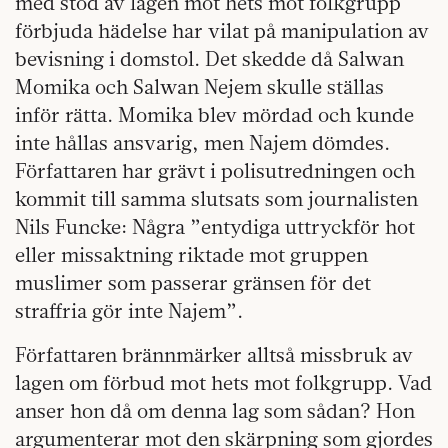
med stöd av lagen mot hets mot folkgrupp
förbjuda hädelse har vilat på manipulation av
bevisning i domstol. Det skedde då Salwan
Momika och Salwan Nejem skulle ställas
inför rätta. Momika blev mördad och kunde
inte hållas ansvarig, men Najem dömdes.
Författaren har grävt i polisutredningen och
kommit till samma slutsats som journalisten
Nils Funcke: Några ”entydiga uttryckför hot
eller missaktning riktade mot gruppen
muslimer som passerar gränsen för det
straffria gör inte Najem”.
Författaren brännmärker alltså missbruk av
lagen om förbud mot hets mot folkgrupp. Vad
anser hon då om denna lag som sådan? Hon
argumenterar mot den skärpning som gjordes