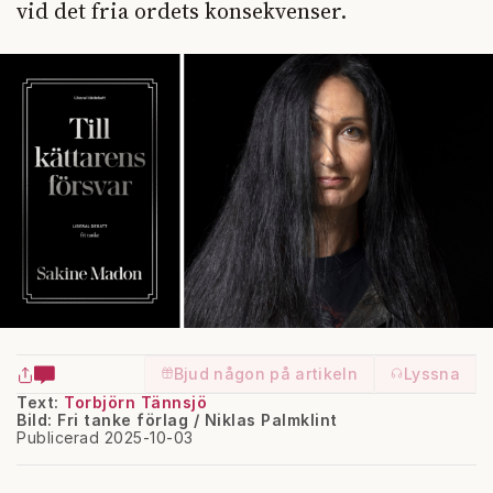
vid det fria ordets konsekvenser.
Bjud någon på artikeln
Lyssna
Text:
Torbjörn Tännsjö
Bild: Fri tanke förlag / Niklas Palmklint
Publicerad 2025-10-03