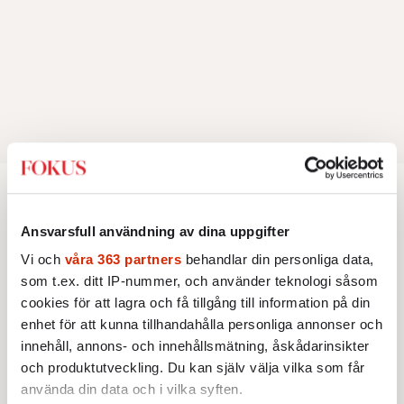
Inrikes
Ansvarsfull användning av dina uppgifter
Vi och
våra 363 partners
behandlar din personliga data,
INRIKES
Vattenbristen är här – men var
som t.ex. ditt IP-nummer, och använder teknologi såsom
femte liter läcker ut
cookies för att lagra och få tillgång till information på din
Med ett varmare klimat och ett
enhet för att kunna tillhandahålla personliga annonser och
åldrande VA-system växer
innehåll, annons- och innehållsmätning, åskådarinsikter
frågan: vem har egentligen
och produktutveckling. Du kan själv välja vilka som får
Av: Susanne Gäre
•
ansvar för Sveriges
använda din data och i vilka syften.
vattenresurser?
INRIKES
OPINION