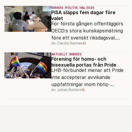
men varför, och vad skiljer
INRIKES
POLITIK
VAL 2026
partiernas interna kulturer åt?
PISA släpps fem dagar före
valet
För första gången offentliggörs
OECD:s stora kunskapsmätning
före ett svenskt riksdagsval.
Av: Cecilia Garme
•
Resultatet kan ge skolfrågan ny
kraft under valrörelsens sista
AKTUELLT
INRIKES
dagar.
Förening för homo- och
bisexuella portas från Pride
LHB-förbundet menar att Pride
inte accepterar avvikande
uppfattningar inom hbtq-
Av: Johan Romin
•
rörelsen. "Vi har inga problem
med transpersoner", säger
ordföranden Linn Saarinen.