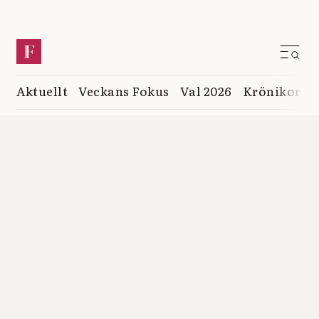
Aktuellt
Veckans Fokus
Val 2026
Krönikor
K