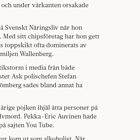
ad och under vårkanten orsakade
på Svenskt Näringsliv när hon
Med sitt chipsföretag har hon gett
rs toppskikt ofta dominerats av
amiljen Wallenberg.
ritikstorm i media från både
ster Ask polischefen Stefan
trömberg sades bland annat ha
rige pojken ihjäl åtta personer på
självmord. Pekka-Eric Auvinen hade
på sajten You Tube.
ker kom ut som alkoholist. När