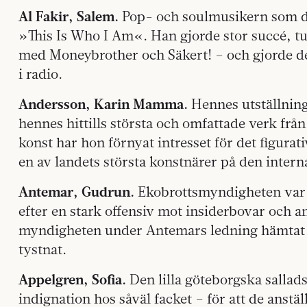
Al Fakir, Salem.
Pop- och soulmusikern som d
»This Is Who I Am«. Han gjorde stor succé, t
med Moneybrother och Säkert! – och gjorde 
i radio.
Andersson, Karin
Mamma.
Hennes utställning
hennes hittills största och omfattade verk frå
konst har hon förnyat intresset för det figurat
en av landets största konstnärer på den intern
Antemar, Gudrun.
Ekobrottsmyndigheten var 
efter en stark offensiv mot insiderbovar och a
myndigheten under Antemars ledning hämtat s
tystnat.
Appelgren, Sofia.
Den lilla göteborgska sallad
indignation hos såväl facket – för att de anstä