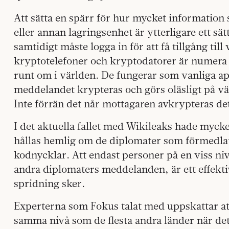
Att sätta en spärr för hur mycket information
eller annan lagringsenhet är ytterligare ett sät
samtidigt måste logga in för att få tillgång ti
kryptotelefoner och kryptodatorer är numera
runt om i världen. De fungerar som vanliga ap
meddelandet krypteras och görs oläsligt på väg
Inte förrän det når mottagaren avkrypteras det
I det aktuella fallet med Wikileaks hade myc
hållas hemlig om de diplomater som förmedlat 
kodnycklar. Att endast personer på en viss ni
andra diplomaters meddelanden, är ett effektiv
spridning sker.
Experterna som Fokus talat med uppskattar att
samma nivå som de flesta andra länder när de