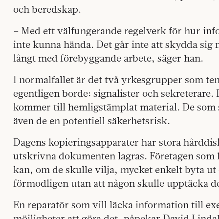
och beredskap.
– Med ett välfungerande regelverk för hur inf
inte kunna hända. Det går inte att skydda si
långt med förebyggande arbete, säger han.
I normalfallet är det två yrkesgrupper som te
egentligen borde: signalister och sekreterare. 
kommer till hemligstämplat material. De som s
även de en potentiell säkerhetsrisk.
Dagens kopieringsapparater har stora hårddis
utskrivna dokumenten lagras. Företagen som 
kan, om de skulle vilja, mycket enkelt byta ut
förmodligen utan att någon skulle upptäcka de
En reparatör som vill läcka information till 
möjligheter att göra det, påpekar David Linda