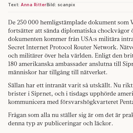
Text:
Anna Ritter
Bild: scanpix
De 250 000 hemligstämplade dokument som Wik
fortsätter att sända diplomatiska chockvågor 
dokumenten kommer från USA:s militära intra
Secret Internet Protocol Router Network. Nä
och militärer över hela världen. Enligt den br
180 amerikanska ambassader anslutna till Sipr
människor har tillgång till nätverket.
Sällan har ett intranät varit så utskällt. Nu ri
brister i Siprnet, och i tisdags upphörde amer
kommunicera med försvarshögkvarteret Pentag
Frågan som alla nu ställer sig är om det är pra
denna typ av publiceringar och läckor.