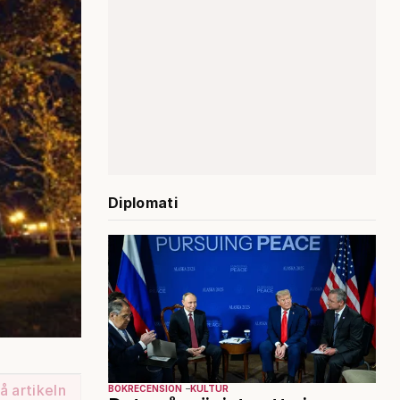
Diplomati
å artikeln
BOKRECENSION
KULTUR