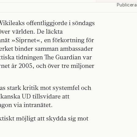
Publicer
ileaks offentliggjorde i söndags
över världen. De läckta
nät »Siprnet«, en förkortning för
tverket binder samman ambassader
ittiska tidningen The Guardian var
net år 2005, och över tre miljoner
ktas stark kritik mot systemfel och
ikanska UD tillsvidare att
on via intranätet.
ktiskt möjligt att skydda sig mot