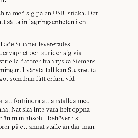
ch ta med sig på en USB-sticka. Det
tt sätta in lagringsenheten i en
allade Stuxnet levererades.
pervapnet och sprider sig via
triella datorer från tyska Siemens
ingar. I värsta fall kan Stuxnet ta
ot som Iran fått erfara vid
.
 att förhindra att anställda med
nna. Nät ska inte vara helt öppna
 än man absolut behöver i sitt
orer på ett annat ställe än där man