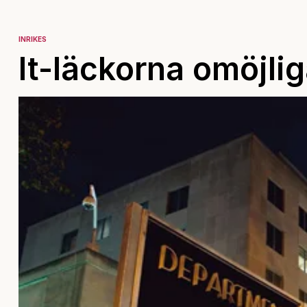
INRIKES
It-läckorna omöjlig