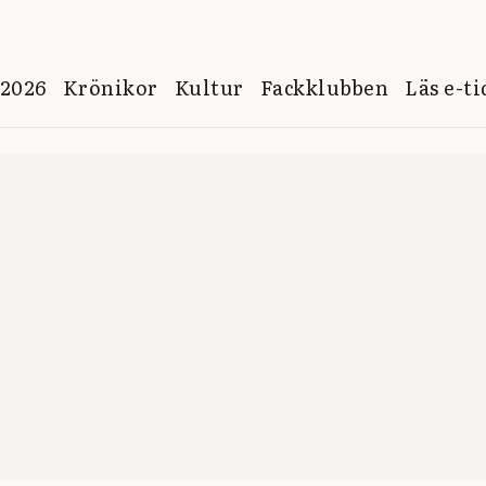
 2026
Krönikor
Kultur
Fackklubben
Läs e-t