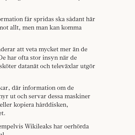
ormation får spridas ska sådant här
g mot allt, men man kan komma
nderar att veta mycket mer än de
De har ofta stor insyn när de
köter datanät och televäxlar utgör
kar, där information om de
hyr ut och servar dessa maskiner
 eller kopiera hårddisken,
t.
exempelvis Wikileaks har oerhörda
hl.