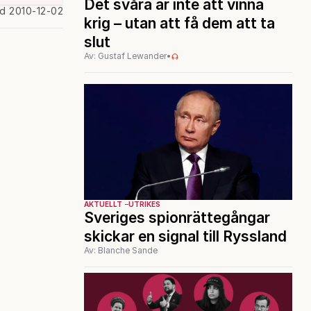
Det svåra är inte att vinna
ad 2010-12-02
krig – utan att få dem att ta
slut
Av: Gustaf Lewander
•
AKTUELLT
UTRIKES
Sveriges spionrättegångar
skickar en signal till Ryssland
Av: Blanche Sande