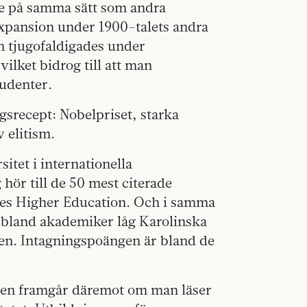
te på samma sätt som andra
expansion under 1900-talets andra
än tjugofaldigades under
vilket bidrog till att man
tudenter.
srecept: Nobelpriset, starka
v elitism.
itet i internationella
hör till de 50 mest citerade
imes Higher Education. Och i samma
e bland akademiker låg Karolinska
rlden. Intagningspoängen är bland de
råden framgår däremot om man läser