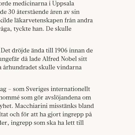
orde medicinarna i Uppsala
de 30 återstående åren av sin
kilde läkarvetenskapen från andra
råga, tyckte han. De skulle
. Det dröjde ända till 1906 innan de
ngefär då lade Alfred Nobel sitt
a århundradet skulle vindarna
dag – som Sveriges internationellt
 renommé som gör avslöjandena om
nyhet. Macchiarini misstänks bland
tat och för att ha gjort ingrepp på
, ingrepp som ska ha lett till