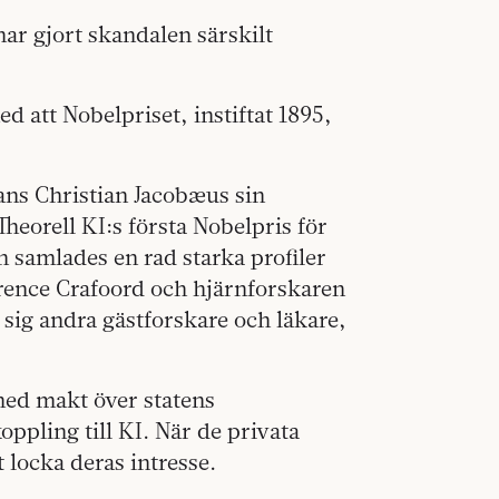
har gjort skandalen särskilt
d att Nobelpriset, instiftat 1895,
ans Christian Jacobæus sin
Theorell KI:s första Nobelpris för
 samlades en rad starka profiler
arence Crafoord och hjärnforskaren
l sig andra gästforskare och läkare,
ed makt över statens
ppling till KI. När de privata
 locka deras intresse.