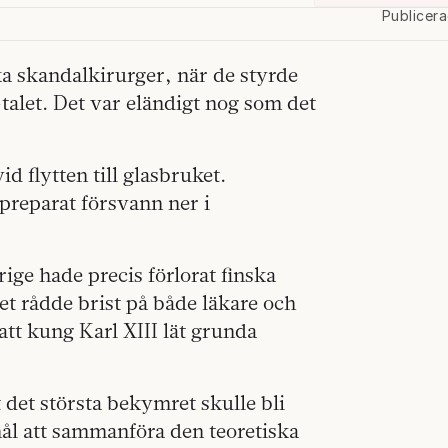
Publicer
ka skandalkirurger, när de styrde
alet. Det var eländigt nog som det
id flytten till glasbruket.
reparat försvann ner i
rige hade precis förlorat finska
det rådde brist på både läkare och
att kung Karl XIII lät grunda
 det största bekymret skulle bli
ål att sammanföra den teoretiska