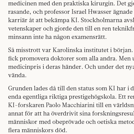
medicinen med den praktiska kirurgin. Det gj
rasande, och professor Israel Hwasser ägnade 
karriär åt att bekämpa KI. Stockholmarna avs
vetenskaper och gjorde den till en ren teknikf
minsann inte ha någon examensrätt.
Så misstrott var Karolinska institutet i början
fick promovera doktorer som alla andra. Men u
medicinpris i deras händer. Och under det ny
vända.
Grunden lades då till den status som KI har i 
enda egentliga riktiga prestigehögskola. Ett
KI-forskaren Paolo Macchiarini till en världs
annat för att ha överdrivit sina forskningsresul
människor med obeprövade och oetiska metoder
flera människors död.