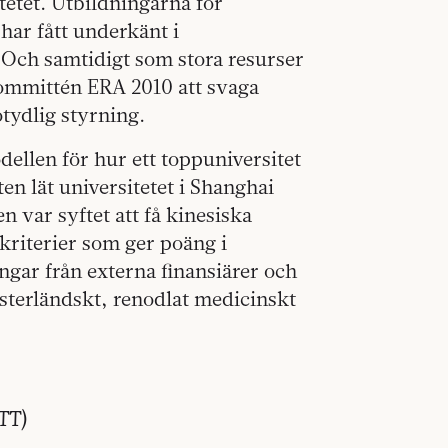
tetet. Utbildningarna för
har fått underkänt i
 Och samtidigt som stora resurser
kommittén ERA 2010 att svaga
tydlig styrning.
dellen för hur ett toppuniversitet
ten lät universitetet i Shanghai
n var syftet att få kinesiska
 kriterier som ger poäng i
gar från externa finansiärer och
ästerländskt, renodlat medicinskt
TT)