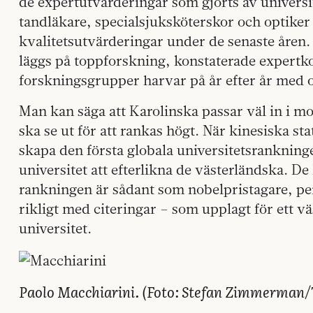
de expertutvärderingar som gjorts av universi
tandläkare, specialsjuksköterskor och optiker 
kvalitetsutvärderingar under de senaste åren.
läggs på toppforskning, konstaterade expert
forskningsgrupper harvar på år efter år med o
Man kan säga att Karolinska passar väl in i mo
ska se ut för att rankas högt. När kinesiska sta
skapa den första globala universitetsrankninge
universitet att efterlikna de västerländska. De
rankningen är sådant som nobelpristagare, pen
rikligt med citeringar – som upplagt för ett v
universitet.
Paolo Macchiarini. (Foto:
Stefan Zimmerman/