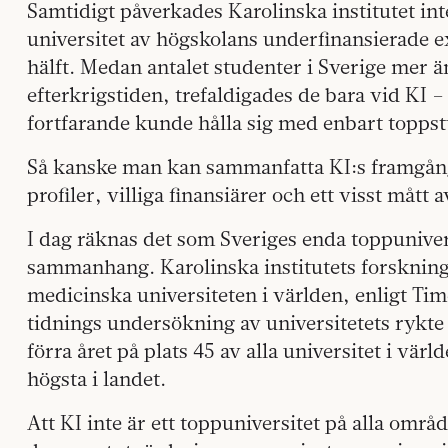
Samtidigt påverkades Karolinska institutet in
universitet av högskolans underfinansierade 
hälft. Medan antalet studenter i Sverige mer 
efterkrigstiden, trefaldigades de bara vid KI – 
fortfarande kunde hålla sig med enbart topps
Så kanske man kan sammanfatta KI:s framgång
profiler, villiga finansiärer och ett visst mått a
I dag räknas det som Sveriges enda toppunivers
sammanhang. Karolinska institutets forskning 
medicinska universiteten i världen, enligt T
tidnings undersökning av universitetets rykt
förra året på plats 45 av alla universitet i vä
högsta i landet.
Att KI inte är ett toppuniversitet på alla om