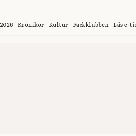
 2026
Krönikor
Kultur
Fackklubben
Läs e-t