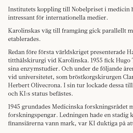
Institutets koppling till Nobelpriset i medicin 
intressant för internationella medier.
Karolinskas väg till framgång gick parallellt me
etablerades.
Redan före första världskriget presenterade H
titthålskirurgi vid Karolinska. 1955 fick Hugo 
sina enzymstudier. Och under de följande åren
vid universitetet, som bröstkorgskirurgen Cl
Herbert Olivecrona. I sin tur lockade dessa til
och KI:s status befästes.
1945 grundades Medicinska forskningsrådet m
forskningspengar. Ledningen hade en stadig ko
finansiärerna vann mark, var KI duktiga på att