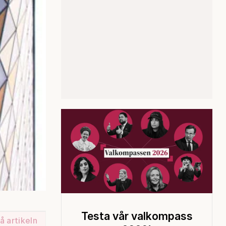
Testa vår valkompass
å artikeln