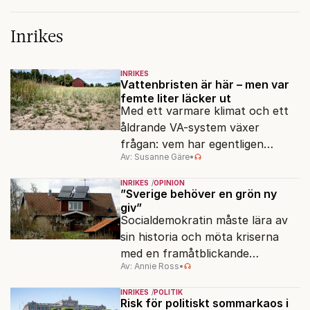
Inrikes
INRIKES
Vattenbristen är här – men var
femte liter läcker ut
Med ett varmare klimat och ett
åldrande VA-system växer
frågan: vem har egentligen
Av: Susanne Gäre
•
ansvar för Sveriges
vattenresurser?
INRIKES
OPINION
”Sverige behöver en grön ny
giv”
Socialdemokratin måste lära av
sin historia och möta kriserna
med en framåtblickande
Av: Annie Ross
•
strukturpolitik för att göra
Sverige långsiktigt hållbart,
INRIKES
POLITIK
jämlikt och kriståligt.
Risk för politiskt sommarkaos i