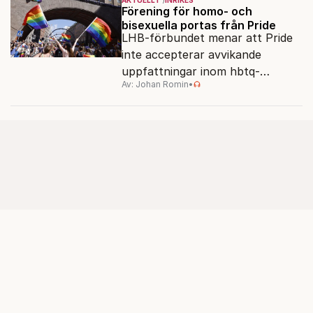
dagar.
Förening för homo- och
bisexuella portas från Pride
LHB-förbundet menar att Pride
inte accepterar avvikande
uppfattningar inom hbtq-
Av: Johan Romin
•
rörelsen. "Vi har inga problem
med transpersoner", säger
ordföranden Linn Saarinen.