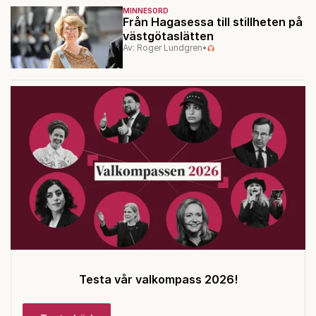
MINNESORD
Från Hagasessa till stillheten på
västgötaslätten
Av: Roger Lundgren
•
Testa vår valkompass 2026!