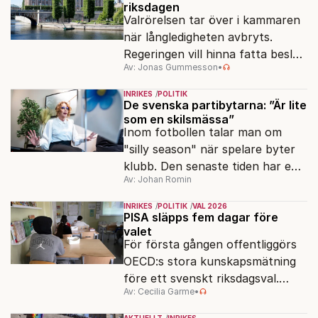
riksdagen
Valrörelsen tar över i kammaren
när långledigheten avbryts.
Regeringen vill hinna fatta beslut
Av: Jonas Gummesson
•
före valet – men oppositionen
ser sin chans att pressa
INRIKES
POLITIK
Tidösidan.
De svenska partibytarna: ”Är lite
som en skilsmässa”
Inom fotbollen talar man om
"silly season" när spelare byter
klubb. Den senaste tiden har en
Av: Johan Romin
rad svenska politiker bytt parti –
men varför, och vad skiljer
INRIKES
POLITIK
VAL 2026
partiernas interna kulturer åt?
PISA släpps fem dagar före
valet
För första gången offentliggörs
OECD:s stora kunskapsmätning
före ett svenskt riksdagsval.
Av: Cecilia Garme
•
Resultatet kan ge skolfrågan ny
kraft under valrörelsens sista
AKTUELLT
INRIKES