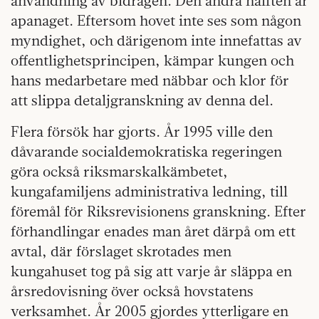
användning av bidragen. Den andra hälften är
apanaget. Eftersom hovet inte ses som någon
myndighet, och därigenom inte innefattas av
offentlighetsprincipen, kämpar kungen och
hans medarbetare med näbbar och klor för
att slippa detaljgranskning av denna del.
Flera försök har gjorts. År 1995 ville den
dåvarande socialdemokratiska regeringen
göra också riksmarskalkämbetet,
kungafamiljens administrativa ledning, till
föremål för Riksrevisionens granskning. Efter
förhandlingar enades man året därpå om ett
avtal, där förslaget skrotades men
kungahuset tog på sig att varje år släppa en
årsredovisning över också hovstatens
verksamhet. År 2005 gjordes ytterligare en