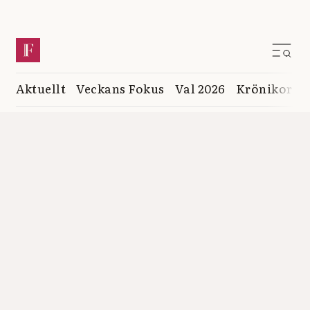
Aktuellt
Veckans Fokus
Val 2026
Krönikor
K