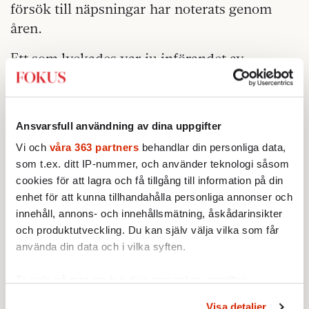
försök till näpsningar har noterats genom
åren.
Ett som lyckades var ju införandet av
kvinnlig tronföljd. Det första förslaget
presenterades faktiskt några månader före
Victorias födsel. Själva lagstiftningen trädde
Ansvarsfull användning av dina uppgifter
dock inte i kraft förrän 1 januari 1980, vilket
Vi och
våra 363 partners
behandlar din personliga data,
innebar att Carl-Philip hann vara kronprins i
som t.ex. ditt IP-nummer, och använder teknologi såsom
åtta månader. Saluten efter Victorias födsel
cookies för att lagra och få tillgång till information på din
hade följaktligen bara skjutits med 21 skott.
enhet för att kunna tillhandahålla personliga annonser och
Hon var ju då inte tronarvinge.
innehåll, annons- och innehållsmätning, åskådarinsikter
och produktutveckling. Du kan själv välja vilka som får
Kung Carl XVI Gustaf har senare beklagat
använda din data och i vilka syften.
beslutet att ändra lagen om tronföljden.
Ta reda på mer om hur dina personliga uppgifter
– Jag tycker det är enkelt. En grundlag som
behandlas och ställ in dina preferenser i
detaljsektionen
.
Visa detaljer