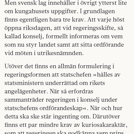
Men svensk lag innehåller i övrigt ytterst lite
om kungahusets uppgifter. I grundlagen
finns egentligen bara tre krav. Att varje höst
öppna riksdagen, att vid regeringsskifte, så
kallad konselj, formellt informeras om vem
som nu styr landet samt att sitta ordförande
vid möten i utrikesnämnden.
Utöver det finns en allmän formulering i
regeringsformen att statschefen »hålles av
statsministern underrättad om rikets
angelägenheter. När så erfordras
sammanträder regeringen i konselj under
statschefens ordförandeskap«. När och hur
detta ska ske står ingenting om. Därutöver
finns ett par mindre krav av kuriosakaraktär,
som att regeringen ska godkänna vem prins