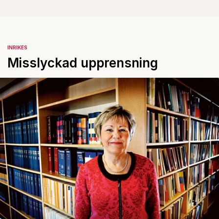
INRIKES
Misslyckad upprensning