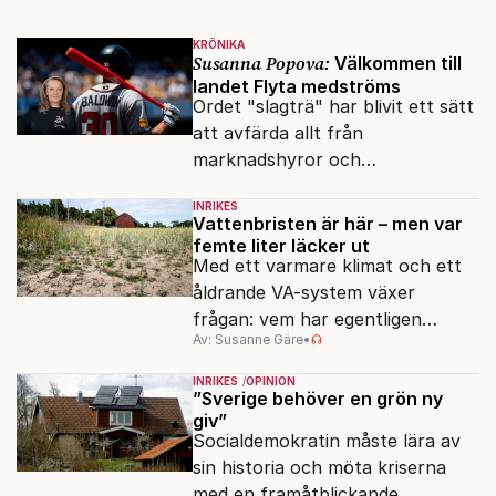
KRÖNIKA
Susanna Popova:
Välkommen till
landet Flyta medströms
Ordet "slagträ" har blivit ett sätt
att avfärda allt från
marknadshyror och
slöserikommissioner till frågor
INRIKES
om antisemitism.
Vattenbristen är här – men var
femte liter läcker ut
Med ett varmare klimat och ett
åldrande VA-system växer
frågan: vem har egentligen
Av: Susanne Gäre
•
ansvar för Sveriges
vattenresurser?
INRIKES
OPINION
”Sverige behöver en grön ny
giv”
Socialdemokratin måste lära av
sin historia och möta kriserna
med en framåtblickande