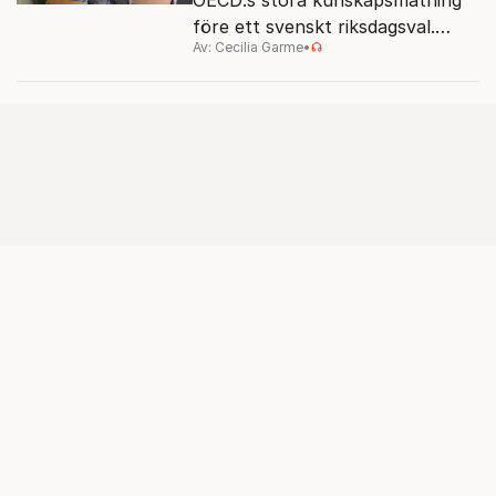
före ett svenskt riksdagsval.
Av: Cecilia Garme
•
Resultatet kan ge skolfrågan ny
kraft under valrörelsens sista
dagar.