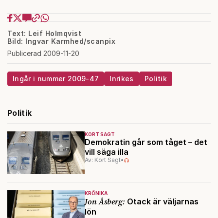
Text: Leif Holmqvist
Bild: Ingvar Karmhed/scanpix
Publicerad 2009-11-20
Ingår i nummer 2009-47
Inrikes
Politik
Politik
KORT SAGT
Demokratin går som tåget – det
vill säga illa
Av: Kort Sagt
•
KRÖNIKA
Jon Åsberg:
Otack är väljarnas
lön