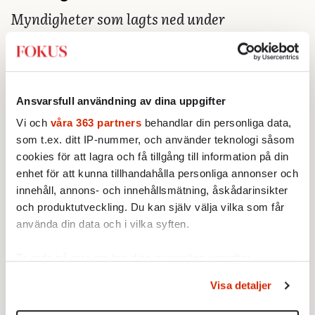
Myndigheter som lagts ned under
mandatperioden.
2007
Handelsflottans kultur- och fritidsråd,
Ansvarsfull användning av dina uppgifter
Nämnden för trafikledarskolan i Sturup,
Vi och
våra 363 partners
behandlar din personliga data,
Riksrevisionsverket, Riksdagens revisorer,
som t.ex. ditt IP-nummer, och använder teknologi såsom
Arbetslivsinstitutet, Arbetslivsfonden,
cookies för att lagra och få tillgång till information på din
Statteldelegationen, Utlänningsnämnden,
enhet för att kunna tillhandahålla personliga annonser och
Utskiftningsdelegationen, Nämnden för
innehåll, annons- och innehållsmätning, åskådarinsikter
offentlig upphandling, Centrala
och produktutveckling. Du kan själv välja vilka som får
använda din data och i vilka syften.
försöksdjursnämnden, Postverkets
avvecklingsdelegation, Integrationsverket,
Ta reda på mer om hur dina personliga uppgifter
Statens bostadsnämnd,
behandlas och ställ in dina preferenser i
detaljsektionen
.
Djurskyddsmyndigheten,
Visa detaljer
Du kan ändra eller dra tillbaka ditt samtycke när som
3 lantbruksnämnder, 3 stiftsnämnder,
helst från cookie-förklaringen.