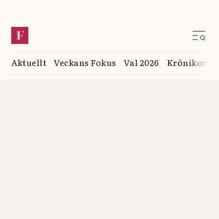
Aktuellt
Veckans Fokus
Val 2026
Krönikor
K