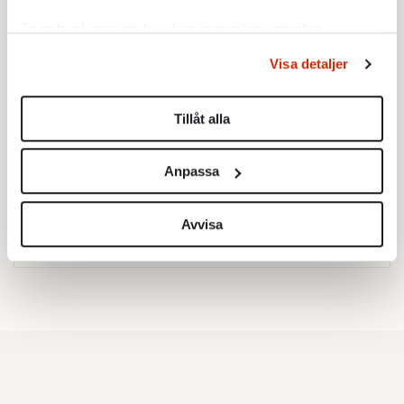
Ta reda på mer om hur dina personliga uppgifter
behandlas och ställ in dina preferenser i
detaljsektionen
.
Visa detaljer
Du kan ändra eller dra tillbaka ditt samtycke när som
helst från cookie-förklaringen.
Tillåt alla
Vi använder enhetsidentifierare för att anpassa innehållet
och annonserna till användarna, tillhandahålla funktioner
Testa vår valkompass 2026!
Anpassa
för sociala medier och analysera vår trafik. Vi
vidarebefordrar även sådana identifierare och annan
Testa här!
information från din enhet till de sociala medier och
Avvisa
annons- och analysföretag som vi samarbetar med.
Dessa kan i sin tur kombinera informationen med annan
information som du har tillhandahållit eller som de har
samlat in när du har använt deras tjänster.
Om du vill läsa mer om hur vi hanterar personuppgifter
kan du göra det
här
.