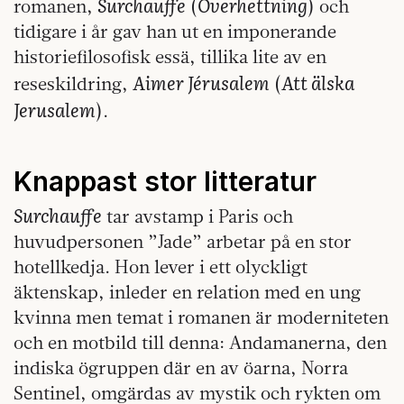
Surchauffe
Överhettning
romanen,
(
) och
tidigare i år gav han ut en imponerande
historiefilosofisk essä, tillika lite av en
Aimer Jérusalem
Att älska
reseskildring,
(
Jerusalem
).
Knappast stor litteratur
Surchauffe
tar avstamp i Paris och
huvudpersonen ”Jade” arbetar på en stor
hotellkedja. Hon lever i ett olyckligt
äktenskap, inleder en relation med en ung
kvinna men temat i romanen är moderniteten
och en motbild till denna: Andamanerna, den
indiska ögruppen där en av öarna, Norra
Sentinel, omgärdas av mystik och rykten om