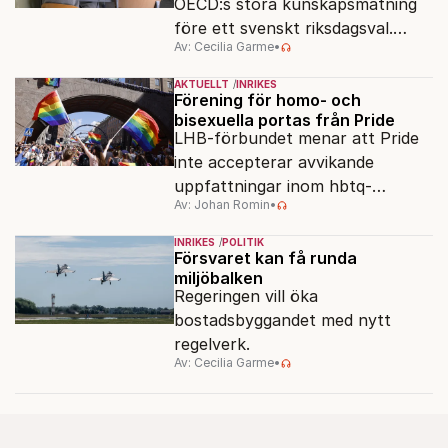
OECD:s stora kunskapsmätning
före ett svenskt riksdagsval.
Av: Cecilia Garme
•
Resultatet kan ge skolfrågan ny
kraft under valrörelsens sista
AKTUELLT
INRIKES
dagar.
Förening för homo- och
bisexuella portas från Pride
LHB-förbundet menar att Pride
inte accepterar avvikande
uppfattningar inom hbtq-
Av: Johan Romin
•
rörelsen. "Vi har inga problem
med transpersoner", säger
INRIKES
POLITIK
ordföranden Linn Saarinen.
Försvaret kan få runda
miljöbalken
Regeringen vill öka
bostadsbyggandet med nytt
regelverk.
Av: Cecilia Garme
•