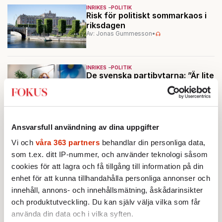
INRIKES
POLITIK
Risk för politiskt sommarkaos i
riksdagen
Av: Jonas Gummesson
•
INRIKES
POLITIK
De svenska partibytarna: ”Är lite
som en skilsmässa”
Av: Johan Romin
Ansvarsfull användning av dina uppgifter
INRIKES
POLITIK
VAL 2026
PISA släpps fem dagar före
Vi och
våra 363 partners
behandlar din personliga data,
valet
Av: Cecilia Garme
•
som t.ex. ditt IP-nummer, och använder teknologi såsom
cookies för att lagra och få tillgång till information på din
enhet för att kunna tillhandahålla personliga annonser och
innehåll, annons- och innehållsmätning, åskådarinsikter
och produktutveckling. Du kan själv välja vilka som får
använda din data och i vilka syften.