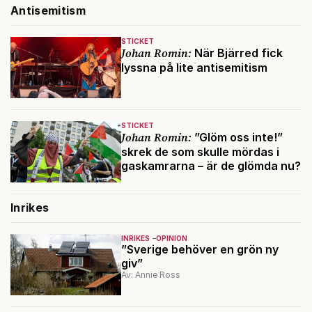
Antisemitism
STICKET
Johan Romin:
När Bjärred fick
lyssna på lite antisemitism
STICKET
Johan Romin:
”Glöm oss inte!”
skrek de som skulle mördas i
gaskamrarna – är de glömda nu?
Inrikes
INRIKES
OPINION
”Sverige behöver en grön ny
giv”
Av: Annie Ross