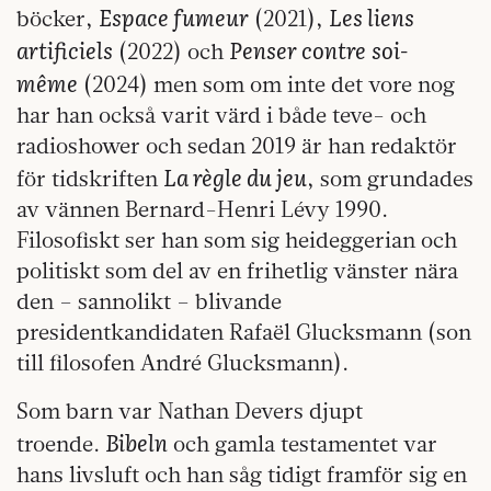
Espace fumeur
Les liens
böcker,
(2021),
artificiels
Penser contre
soi-
(2022) och
même
(2024) men som om inte det vore nog
har han också varit värd i både teve- och
radioshower och sedan 2019 är han redaktör
La règle du jeu
för tidskriften
, som grundades
av vännen Bernard-Henri Lévy 1990.
Filosofiskt ser han som sig heideggerian och
politiskt som del av en frihetlig vänster nära
den – sannolikt – blivande
presidentkandidaten Rafaël Glucksmann (son
till filosofen André Glucksmann).
Som barn var Nathan Devers djupt
Bibeln
troende.
och gamla testamentet var
hans livsluft och han såg tidigt framför sig en