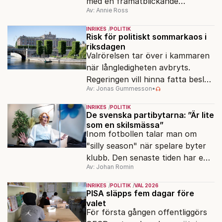
med en framåtblickande
Av: Annie Ross
strukturpolitik för att göra
Sverige långsiktigt hållbart,
INRIKES
POLITIK
jämlikt och kriståligt.
Risk för politiskt sommarkaos i
riksdagen
Valrörelsen tar över i kammaren
när långledigheten avbryts.
Regeringen vill hinna fatta beslut
Av: Jonas Gummesson
•
före valet – men oppositionen
ser sin chans att pressa
INRIKES
POLITIK
Tidösidan.
De svenska partibytarna: ”Är lite
som en skilsmässa”
Inom fotbollen talar man om
"silly season" när spelare byter
klubb. Den senaste tiden har en
Av: Johan Romin
rad svenska politiker bytt parti –
men varför, och vad skiljer
INRIKES
POLITIK
VAL 2026
partiernas interna kulturer åt?
PISA släpps fem dagar före
valet
För första gången offentliggörs