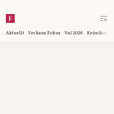
Aktuellt
Veckans Fokus
Val 2026
Krönikor
K