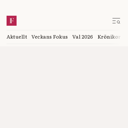
Aktuellt
Veckans Fokus
Val 2026
Krönikor
K