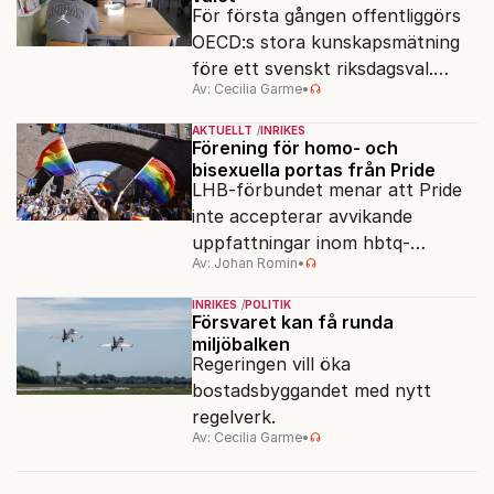
För första gången offentliggörs
OECD:s stora kunskapsmätning
före ett svenskt riksdagsval.
Av: Cecilia Garme
•
Resultatet kan ge skolfrågan ny
kraft under valrörelsens sista
AKTUELLT
INRIKES
dagar.
Förening för homo- och
bisexuella portas från Pride
LHB-förbundet menar att Pride
inte accepterar avvikande
uppfattningar inom hbtq-
Av: Johan Romin
•
rörelsen. "Vi har inga problem
med transpersoner", säger
INRIKES
POLITIK
ordföranden Linn Saarinen.
Försvaret kan få runda
miljöbalken
Regeringen vill öka
bostadsbyggandet med nytt
regelverk.
Av: Cecilia Garme
•