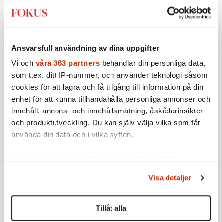
Ansvarsfull användning av dina uppgifter
Vi och
våra 363 partners
behandlar din personliga data,
som t.ex. ditt IP-nummer, och använder teknologi såsom
cookies för att lagra och få tillgång till information på din
enhet för att kunna tillhandahålla personliga annonser och
innehåll, annons- och innehållsmätning, åskådarinsikter
och produktutveckling. Du kan själv välja vilka som får
använda din data och i vilka syften.
Ta reda på mer om hur dina personliga uppgifter
behandlas och ställ in dina preferenser i
detaljsektionen
.
Visa detaljer
Du kan ändra eller dra tillbaka ditt samtycke när som
Text:
Leon Nudel
helst från cookie-förklaringen.
Bild: TT
Tillåt alla
Publicerad 2018-03-21
Vi använder enhetsidentifierare för att anpassa innehållet