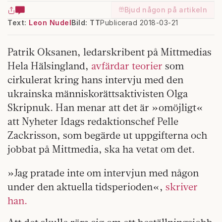
Bjud någon på artikeln
Text:
Leon Nudel
Bild: TT
Publicerad 2018-03-21
Patrik Oksanen, ledarskribent på Mittmedias
Hela Hälsingland,
avfärdar teorier
som
cirkulerat kring hans intervju med den
ukrainska människorättsaktivisten Olga
Skripnuk. Han menar att det är »omöjligt«
att Nyheter Idags redaktionschef Pelle
Zackrisson, som begärde ut uppgifterna och
jobbat på Mittmedia, ska ha vetat om det.
»Jag pratade inte om intervjun med någon
under den aktuella tidsperioden«,
skriver
han.