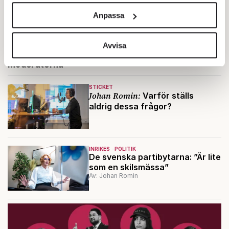
och annonserna till användarna, tillhandahålla funktioner
Ingår i nummer 2018-11
Inrikes
Moderaterna
Anpassa
för sociala medier och analysera vår trafik. Vi
Politik
Ryssland
vidarebefordrar även sådana identifierare och annan
information från din enhet till de sociala medier och
Avvisa
annons- och analysföretag som vi samarbetar med.
Moderaterna
Dessa kan i sin tur kombinera informationen med annan
information som du har tillhandahållit eller som de har
STICKET
samlat in när du har använt deras tjänster.
Johan Romin:
Varför ställs
aldrig dessa frågor?
Om du vill läsa mer om hur vi hanterar personuppgifter
kan du göra det
här
.
INRIKES
POLITIK
De svenska partibytarna: ”Är lite
som en skilsmässa”
Av: Johan Romin