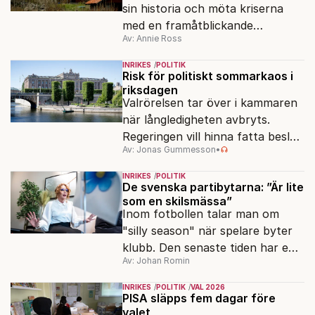
sin historia och möta kriserna
med en framåtblickande
Av: Annie Ross
strukturpolitik för att göra
Sverige långsiktigt hållbart,
INRIKES
POLITIK
jämlikt och kriståligt.
Risk för politiskt sommarkaos i
riksdagen
Valrörelsen tar över i kammaren
när långledigheten avbryts.
Regeringen vill hinna fatta beslut
Av: Jonas Gummesson
•
före valet – men oppositionen
ser sin chans att pressa
INRIKES
POLITIK
Tidösidan.
De svenska partibytarna: ”Är lite
som en skilsmässa”
Inom fotbollen talar man om
"silly season" när spelare byter
klubb. Den senaste tiden har en
Av: Johan Romin
rad svenska politiker bytt parti –
men varför, och vad skiljer
INRIKES
POLITIK
VAL 2026
partiernas interna kulturer åt?
PISA släpps fem dagar före
valet