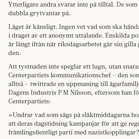
Ytterligare andra svarar inte på tilltal. De som
dubbla grytvantar på.
Läget är känsligt. Ingen vet vad som ska händ
i draget av ett anonymt uttalande. Enskilda po
är långt ifrån när riksdagsarbetet går sin gilla
den.
Att tystnaden inte speglar ett lugn, utan snara
Centerpartiets kommunikationschef – den som 
alltså – twittrade en uppmaning till ägarfamilj
Dagens Industris P M Nilsson, eftersom han f
Centerpartiets:
»Undrar vad som sägs på släktmiddagarna hos
att deras dagstidning kampanjar för att ge rege
främlingsfientligt parti med nazistkopplingar