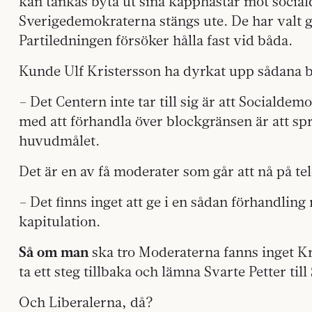
kan tänkas byta ut sina käpphästar mot socia
Sverigedemokraterna stängs ute. De har valt 
Partiledningen försöker hålla fast vid båda.
Kunde Ulf Kristersson ha dyrkat upp sådana 
– Det Centern inte tar till sig är att Socialde
med att förhandla över blockgränsen är att spr
huvudmålet.
Det är en av få moderater som går att nå på te
– Det finns inget att ge i en sådan förhandli
kapitulation.
Så om man
ska tro Moderaterna fanns inget Kr
ta ett steg tillbaka och lämna Svarte Petter til
Och Liberalerna, då?