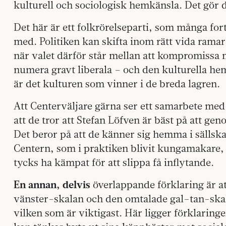
kulturell och sociologisk hemkänsla. Det gör d
Det här är ett folkrörelseparti, som många for
med. Politiken kan skifta inom rätt vida ramar
när valet därför står mellan att kompromissa 
numera gravt liberala – och den kulturella hem
är det kulturen som vinner i de breda lagren.
Att Centerväljare gärna ser ett samarbete med
att de tror att Stefan Löfven är bäst på att ge
Det beror på att de känner sig hemma i sällska
Centern, som i praktiken blivit kungamakare,
tycks ha kämpat för att slippa få inflytande.
En annan, delvis
överlappande förklaring är at
vänster-skalan och den omtalade gal–tan-skala
vilken som är viktigast. Här ligger förklaringen