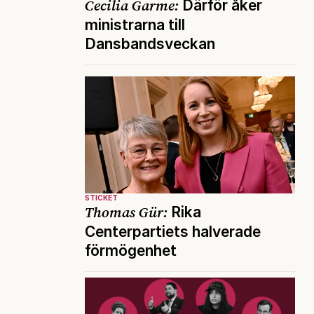
Cecilia Garme:
Därför åker
ministrarna till
Dansbandsveckan
STICKET
Thomas Gür:
Rika
Centerpartiets halverade
förmögenhet