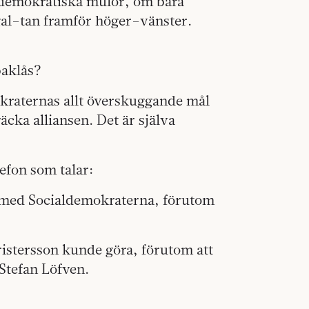
ldemokratiska mulor, om bara
gal–tan framför höger–vänster.
baklås?
mokraternas allt överskuggande mål
äcka alliansen. Det är själva
lefon som talar:
ng med Socialdemokraterna, förutom
istersson kunde göra, förutom att
l Stefan Löfven.