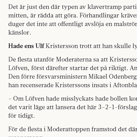
Det är just den där typen av klavertramp partie
mitten, är rädda att göra. Förhandlingar kräve
duger det inte att offentligt avslöja en mal
känslor.
Hade ens Ulf
Kristersson trott att han skulle 
De flesta utanför Moderaterna sa att Kristers
Löfven, först därefter startar det på riktigt. 
Den förre försvarsministern Mikael Odenberg g
han recenserade Kristerssons insats i Aftonbla
– Om Löfven hade misslyckats hade bollen komm
det varit läge att lansera det här 3–2–1-förslag
för tidigt.
För de flesta i Moderattoppen framstod det där