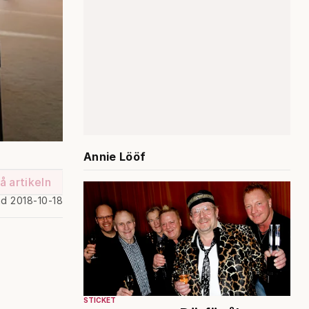
Annie Lööf
å artikeln
ad 2018-10-18
STICKET