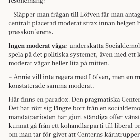
resonemang:
– Släpper man frågan till Löfven får man antag
centralt placerad moderat strax innan helgen 
presskonferens.
Ingen moderat våga
r underskatta Socialdemok
spela på det politiska systemet, även med ett 
moderat vågar heller lita på mitten.
– Annie vill inte regera med Löfven, men en maj
konstaterade samma moderat.
Här finns en paradox. Den pragmatiska Centern h
Det har rört sig längre bort från en socialdem
mandatperioden har gjort ständiga offer vänst
kunnat gå från ett kohandlarparti till liberal 
om man tar för givet att Centerns kärntrupper s