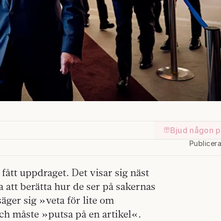
Bjud någon p
Publicer
fått uppdraget. Det visar sig näst
a att berätta hur de ser på sakernas
äger sig »veta för lite om
ch måste »putsa på en artikel«.