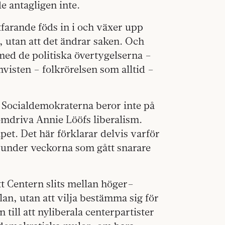
e antagligen inte.
tfarande föds in i och växer upp
, utan att det ändrar saken. Och
med de politiska övertygelserna –
visten – folkrörelsen som alltid –
 Socialdemokraterna beror inte på
nomdriva Annie Lööfs liberalism.
pet. Det här förklarar delvis varför
 under veckorna som gått snarare
t Centern slits mellan höger–
n, utan att vilja bestämma sig för
 till att nyliberala centerpartister