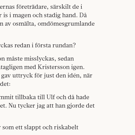
rnas företrädare, särskilt de i
r is i magen och stadig hand. Då
ström av osmälta, omdömesgrumlande
lyckas redan i första rundan?
son måste misslyckas, sedan
Antagligen med Kristersson igen.
av uttryck för just den idén, när
det:
it tillbaka till Ulf och då hade
et. Nu tycker jag att han gjorde det
 som ett slappt och riskabelt