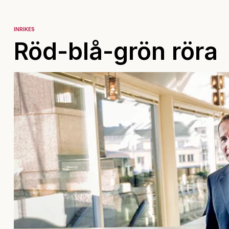
INRIKES
Röd-blå-grön röra