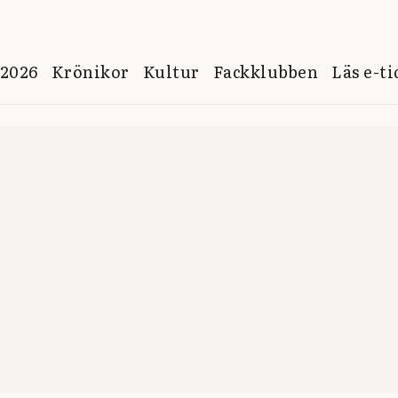
 2026
Krönikor
Kultur
Fackklubben
Läs e-t