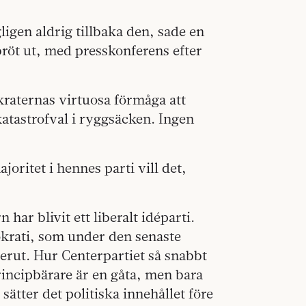
ligen aldrig tillbaka den, sade en
bröt ut, med presskonferens efter
raternas virtuosa förmåga att
katastrofval i ryggsäcken. Ingen
oritet i hennes parti vill det,
ar blivit ett liberalt idéparti.
okrati, som under den senaste
erut. Hur Centerpartiet så snabbt
principbärare är en gåta, men bara
ätter det politiska innehållet före