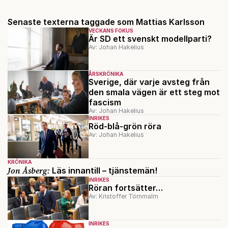
Senaste texterna taggade som Mattias Karlsson
VECKANS FOKUS
Är SD ett svenskt modellparti?
Av: Johan Hakelius
ÅRSKRÖNIKA
Sverige, där varje avsteg från
den smala vägen är ett steg mot
fascism
Av: Johan Hakelius
INRIKES
Röd-blå-grön röra
Av: Johan Hakelius
KRÖNIKA
Jon Åsberg:
Läs innantill – tjänstemän!
INRIKES
Röran fortsätter…
Av: Kristoffer Törnmalm
INRIKES