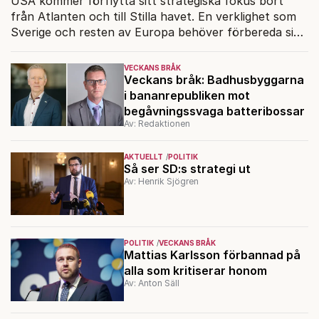
USA kommer förflytta sitt strategiska fokus bort
från Atlanten och till Stilla havet. En verklighet som
Sverige och resten av Europa behöver förbereda sig
på.
VECKANS BRÅK
Veckans bråk: Badhusbyggarna
i bananrepubliken mot
begåvningssvaga batteribossar
Av: Redaktionen
AKTUELLT
POLITIK
Så ser SD:s strategi ut
Av: Henrik Sjögren
POLITIK
VECKANS BRÅK
Mattias Karlsson förbannad på
alla som kritiserar honom
Av: Anton Säll