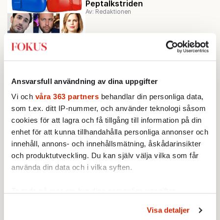
Peptalkstriden
Av: Redaktionen
KRÖNIKA
Johan Hakelius:
Alla barn i början.
När är början slut?
Ansvarsfull användning av dina uppgifter
Ladda fler
Vi och
våra 363 partners
behandlar din personliga data,
som t.ex. ditt IP-nummer, och använder teknologi såsom
Mest lästa
cookies för att lagra och få tillgång till information på din
enhet för att kunna tillhandahålla personliga annonser och
innehåll, annons- och innehållsmätning, åskådarinsikter
och produktutveckling. Du kan själv välja vilka som får
använda din data och i vilka syften.
Ta reda på mer om hur dina personliga uppgifter
behandlas och ställ in dina preferenser i
detaljsektionen
.
Visa detaljer
Du kan ändra eller dra tillbaka ditt samtycke när som