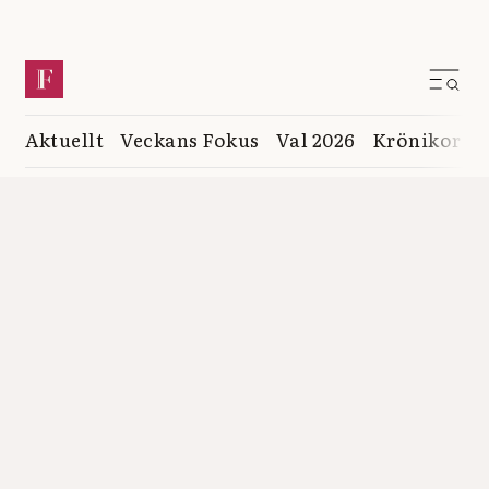
Aktuellt
Veckans Fokus
Val 2026
Krönikor
K