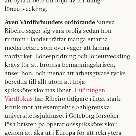
att byta arbete till följd av för dålig
löneutveckling.
Även Vårdförbundets ordförande
Sineva
Ribeiro säger sig vara orolig sedan hon
runtom i landet träffat många erfarna
medarbetare som överväger att lämna
vårdyrket. Lönespridning och löneutveckling
krävs för att bromsa bemanningskrisen,
anser hon, och menar att arbetsgivare tycks
beredda till allt utom att höja
sjuksköterskornas löner. I
tidningen
Vårdfokus
har Ribeiro tidigare riktat stark
kritik mot att exempelvis Sahlgrenska
universitetssjukhuset i Göteborg försöker
lösa bristen på operationssjuksköterskor
genom att åka ut i Europa för att rekrytera