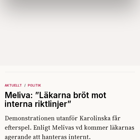
Dessa kan i sin tur kombinera informationen med annan
information som du har tillhandahållit eller som de har
samlat in när du har använt deras tjänster.
Om du vill läsa mer om hur vi hanterar personuppgifter
kan du göra det
här
.
AKTUELLT
POLITIK
Meliva: ”Läkarna bröt mot
interna riktlinjer”
Demonstrationen utanför Karolinska får
efterspel. Enligt Melivas vd kommer läkarnas
agerande att hanteras internt.