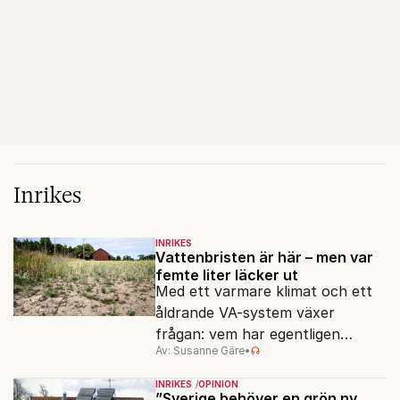
Inrikes
INRIKES
Vattenbristen är här – men var
femte liter läcker ut
Med ett varmare klimat och ett
åldrande VA-system växer
frågan: vem har egentligen
Av: Susanne Gäre
•
ansvar för Sveriges
vattenresurser?
INRIKES
OPINION
”Sverige behöver en grön ny