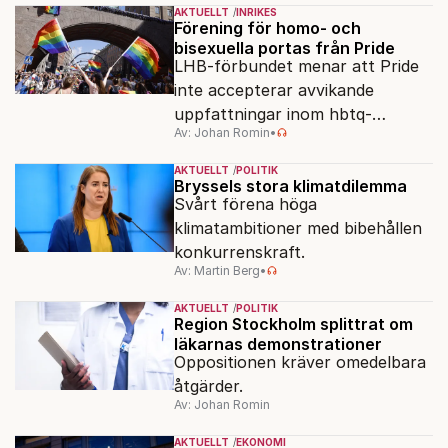
AKTUELLT
INRIKES
Förening för homo- och
bisexuella portas från Pride
LHB-förbundet menar att Pride
inte accepterar avvikande
uppfattningar inom hbtq-
Av: Johan Romin
•
rörelsen. "Vi har inga problem
med transpersoner", säger
AKTUELLT
POLITIK
ordföranden Linn Saarinen.
Bryssels stora klimatdilemma
Svårt förena höga
klimatambitioner med bibehållen
konkurrenskraft.
Av: Martin Berg
•
AKTUELLT
POLITIK
Region Stockholm splittrat om
läkarnas demonstrationer
Oppositionen kräver omedelbara
åtgärder.
Av: Johan Romin
AKTUELLT
EKONOMI