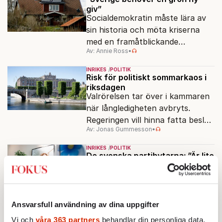
giv”
Socialdemokratin måste lära av
sin historia och möta kriserna
med en framåtblickande
Av: Annie Ross
•
strukturpolitik för att göra
Sverige långsiktigt hållbart,
INRIKES
POLITIK
jämlikt och kriståligt.
Risk för politiskt sommarkaos i
riksdagen
Valrörelsen tar över i kammaren
när långledigheten avbryts.
Regeringen vill hinna fatta beslut
Av: Jonas Gummesson
•
före valet – men oppositionen
ser sin chans att pressa
INRIKES
POLITIK
Tidösidan.
De svenska partibytarna: ”Är lite
som en skilsmässa”
Inom fotbollen talar man om
"silly season" när spelare byter
klubb. Den senaste tiden har en
Ansvarsfull användning av dina uppgifter
Av: Johan Romin
rad svenska politiker bytt parti –
Vi och
våra 363 partners
behandlar din personliga data,
men varför, och vad skiljer