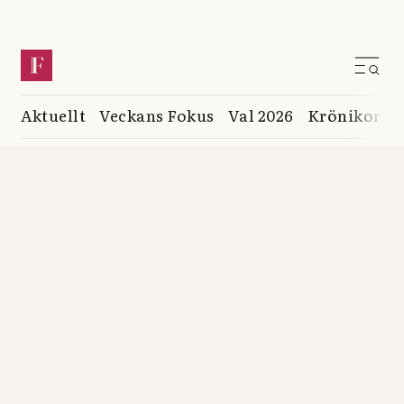
Aktuellt
Veckans Fokus
Val 2026
Krönikor
K