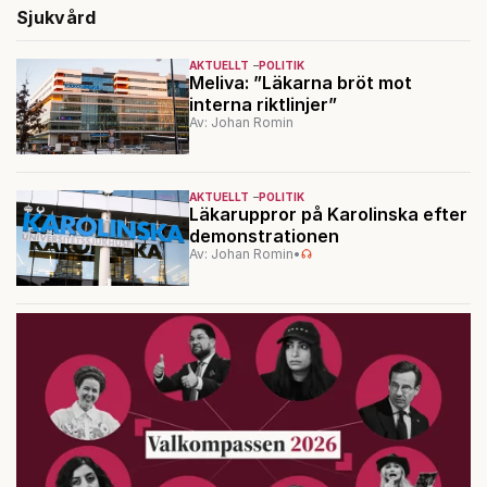
Sjukvård
AKTUELLT
POLITIK
Meliva: ”Läkarna bröt mot
interna riktlinjer”
Av: Johan Romin
AKTUELLT
POLITIK
Läkaruppror på Karolinska efter
demonstrationen
Av: Johan Romin
•