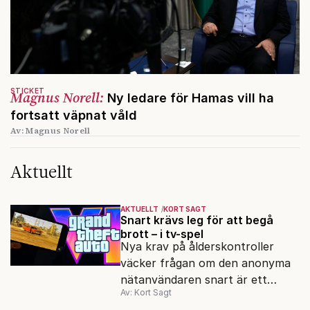
STICKET
Magnus Norell:
Ny ledare för Hamas vill ha
fortsatt väpnat våld
Av: Magnus Norell
Aktuellt
AKTUELLT
KORT SAGT
Snart krävs leg för att begå
brott – i tv-spel
Nya krav på ålderskontroller
väcker frågan om den anonyma
nätanvändaren snart är ett
Av: Kort Sagt
minne blott.