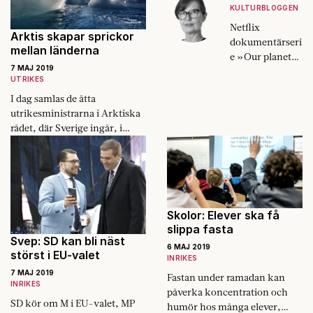
om att jorden är
KULTURBLOGGEN
rund.
Netflix
Arktis skapar sprickor
dokumentärseri
mellan länderna
e »Our planet«
7 MAJ 2019
får oss att förstå
UTRIKES
hur mycket vi
I dag samlas de åtta
älskar vår
utrikesministrarna i Arktiska
planet. Och
rådet, där Sverige ingår, i
visar oss hur lite
finska Rovaniemi för att enas
vi älskar den.
om en deklaration om Arktis.
Men det råder stor splittring i
synen på Arktis smältande
isar. Vissa betraktar dem som
Skolor: Elever ska få
ett hot, andra ser en
slippa fasta
guldgruva. Sprickan är så stor
Svep: SD kan bli näst
att rådet för första gången inte
6 MAJ 2019
störst i EU-valet
INRIKES
har kommit fram till en
slutdeklaration.
7 MAJ 2019
Fastan under ramadan kan
INRIKES
påverka koncentration och
SD kör om M i EU-valet, MP
humör hos många elever,