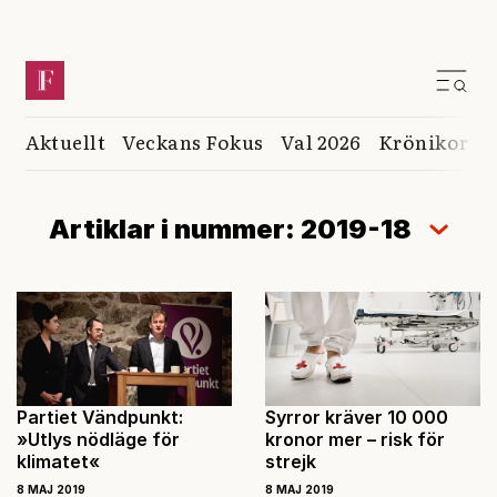
Aktuellt
Veckans Fokus
Val 2026
Krönikor
K
Artiklar i nummer: 2019-18
Partiet Vändpunkt:
Syrror kräver 10 000
»Utlys nödläge för
kronor mer – risk för
klimatet«
strejk
8 MAJ 2019
8 MAJ 2019