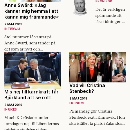
KRÖNIKOR
Anne Swärd: »Jag
Det är verkligen
känner mig hemma i att
spännande att
känna mig främmande«
läsa tidningen. I
2 MAJ 2019
nutidens
INTERVJU
kvalitetspress
Stol nummer 13 väntar på
(så kallade
Anne Swärd, som tänder på
morgontidning
det som är nytt och
ar) kan man till
skrämmande.
exempel få
reda på att Greta
Thunberg träffat
påven i 20
sekunder.
Vad vill Cristina
Stenbeck?
M:s nej till kärnkraft får
Björklund att se rött
2 MAJ 2019
EKONOMI
2 MAJ 2019
INRIKES
På måndag gör Cristina
Stenbeck exit i Kinnevik. Hon
M och KD röstade under
ska istället ta plats i Zalandos
torsdagen nej till Liberalernas
styrelse. Varför gör hon så?
initiativ att driva vidare