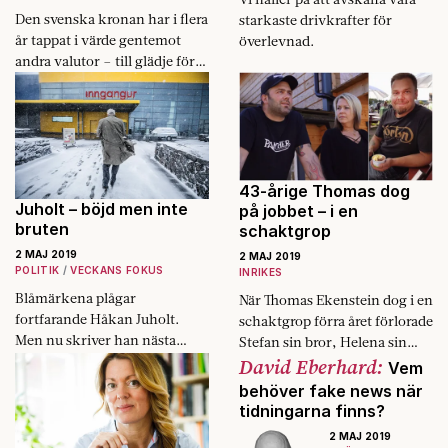
Den svenska kronan har i flera
starkaste drivkrafter för
år tappat i värde gentemot
överlevnad.
andra valutor – till glädje för
exportföretagen. Men inte alla
företagare är positiva.
43-årige Thomas dog
Juholt – böjd men inte
på jobbet – i en
bruten
schaktgrop
2 MAJ 2019
2 MAJ 2019
POLITIK
VECKANS FOKUS
INRIKES
Blåmärkena plågar
När Thomas Ekenstein dog i en
fortfarande Håkan Juholt.
schaktgrop förra året förlorade
Men nu skriver han nästa
Stefan sin bror, Helena sin
kapitel i berättelsen.
David Eberhard:
man och hennes tre barn sin
Vem
far.
behöver fake news när
tidningarna finns?
2 MAJ 2019