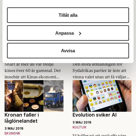
Svantesson (M) är i blåsväder
enligt partiets egen valanalys.
helst från cookie-förklaringen.
för ersättning från riksdagen
Vid partiets kongress
Tillåt alla
för dubbelt boende. Det är
behandlas en rad förslag om
Vi använder enhetsidentifierare för att anpassa innehållet
några inslag i Fokus svep.
hur partiet ska vinna
och annonserna till användarna, tillhandahålla funktioner
förtroende utanför
Anpassa
för sociala medier och analysera vår trafik. Vi
Kina blir gammalt innan
ANC vinner ännu en
storstadsregionerna.
det blir rikt
gång
vidarebefordrar även sådana identifierare och annan
information från din enhet till de sociala medier och
Avvisa
3 MAJ 2019
3 MAJ 2019
UTRIKES
UTRIKES
annons- och analysföretag som vi samarbetar med.
Snart är mer än var tredje
Den stora utmaningen för
Dessa kan i sin tur kombinera informationen med annan
kines över 60 år gammal. Det
Sydafrikas partier är inte att
information som du har tillhandahållit eller som de har
innebär att Kinas ekonomi
vinna valet utan att få väljarna
samlat in när du har använt deras tjänster.
aldrig kommer att överta den
att gå och rösta.
Om du vill läsa mer om hur vi hanterar personuppgifter
amerikanska som världens
kan du göra det
här
.
största.
Kronan faller i
Evolution sviker AI
låglönelandet
3 MAJ 2019
KULTUR
3 MAJ 2019
EKONOMI
Vi håller på att avskaffa våra