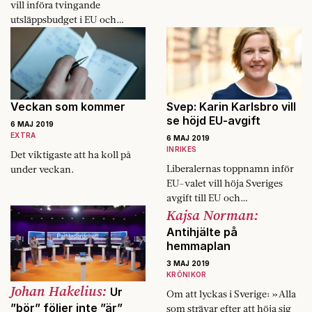
vill införa tvingande
enligt Jens Lindgren, rektor
utsläppsbudget i EU och
Lagersbergsskolan i
Christer Nylander överväger
Eskilstuna. I dialog med
att utmana Nyamko Sabuni
elevernas familjer kommer
om partiledarposten. Det är
man därför ofta överens om
några inslag i Fokus svep.
att eleven ska slippa fasta
under skoldagen.
Veckan som kommer
Svep: Karin Karlsbro vill
se höjd EU-avgift
6 MAJ 2019
EXTRA
6 MAJ 2019
INRIKES
Det viktigaste att ha koll på
Liberalernas toppnamn inför
under veckan.
EU-valet vill höja Sveriges
avgift till EU och
Kajsa Norman:
riksdagspolitiker på dubbla
uppdrag skolkar från möten
Antihjälte på
på hemmaplan. Det är ett par
hemmaplan
nyheter i Fokus svep.
3 MAJ 2019
KRÖNIKOR
Johan Hakelius:
Ur
Om att lyckas i Sverige: »Alla
”bör” följer inte ”är”
som strävar efter att höja sig