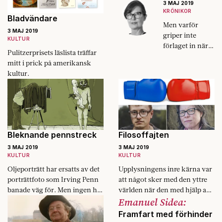
3 MAJ 2019
sig.
KRÖNIKOR
Bladvändare
Men varför
3 MAJ 2019
griper inte
KULTUR
förlaget in när
Pulitzerprisets läslista träffar
författaren slirar
mitt i prick på amerikansk
av spåret?
kultur.
Bleknande pennstreck
Filosoffajten
3 MAJ 2019
3 MAJ 2019
KULTUR
KULTUR
Oljeporträtt har ersatts av det
Upplysningens inre kärna var
porträttfoto som Irving Penn
att något sker med den yttre
banade väg för. Men ingen har
världen när den med hjälp av
Emanuel Sidea:
ansvar för att bevara den nya
vetenskap och öppenhet blir
konstskatten.
belyst och avförtrollad, skrev
Framfart med förhinder
Malte…