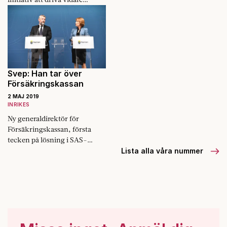
Ringhals 1 och Ringhals 2.
Något som gör Liberalernas
partiledare Jan Björklund arg
och besviken.
Svep: Han tar över
Försäkringskassan
2 MAJ 2019
INRIKES
Ny generaldirektör för
Försäkringskassan, första
tecken på lösning i SAS-
konflikten och väljare osäkra
Lista alla våra nummer
inför EU-valet. Det är några
nyheter i Fokus svep.