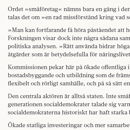
Ordet »småföretag« nämns bara en gång i den 1
talas det om »en rad missförstånd kring vad s
»Man kan fortfarande få höra påståendet att h
Forskningen visar dock inte några sådana samb
politiska analysen. »Rätt använda bidrar höga sk
åtgärder som är betydelsefulla för näringsliv
Kommissionen pekar här på ökade offentliga in
bostadsbyggande och utbildning som de främst
flexibelt och rörligt samhälle, och på så sätt en
Den centrala aktören är alltså staten. Inte sm
generationen socialdemokrater talade sig varm
socialdemokraterna historiskt har haft starka b
Ökade statliga investeringar och mer samarbet