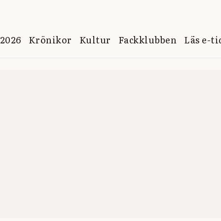
 2026
Krönikor
Kultur
Fackklubben
Läs e-t