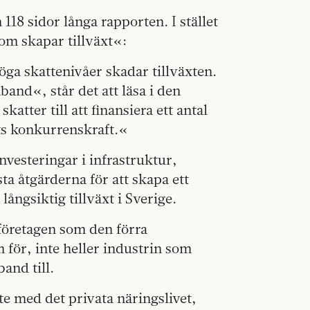
18 sidor långa rapporten. I stället
om skapar tillväxt«:
öga skattenivåer skadar tillväxten.
and«, står det att läsa i den
atter till att finansiera ett antal
ets konkurrenskraft.«
vesteringar i infrastruktur,
a åtgärderna för att skapa ett
 långsiktig tillväxt i Sverige.
åföretagen som den förra
 för, inte heller industrin som
and till.
e med det privata näringslivet,