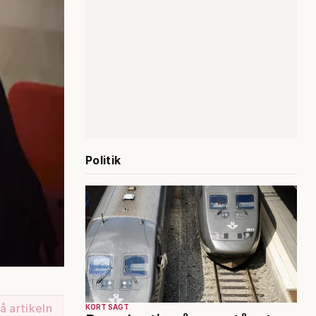
Politik
å artikeln
KORT SAGT