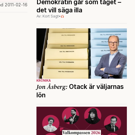
Demokratin går som tåget –
ad 2011-02-16
det vill säga illa
Av: Kort Sagt
•
KRÖNIKA
Jon Åsberg:
Otack är väljarnas
lön