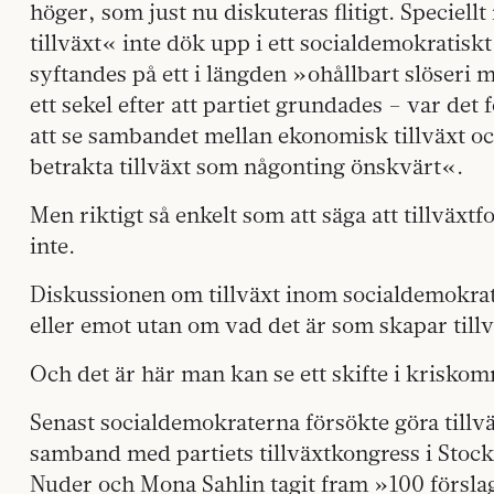
höger, som just nu diskuteras flitigt. Speciel
tillväxt« inte dök upp i ett socialdemokratisk
syftandes på ett i längden »ohållbart slöseri 
ett sekel efter att partiet grundades – var det
att se sambandet mellan ekonomisk tillväxt oc
betrakta tillväxt som någonting önskvärt«.
Men riktigt så enkelt som att säga att tillväxt
inte.
Diskussionen om tillväxt inom socialdemokra
eller emot utan om vad det är som skapar tillv
Och det är här man kan se ett skifte i krisko
Senast socialdemokraterna försökte göra tillväx
samband med partiets tillväxtkongress i Stoc
Nuder och Mona Sahlin tagit fram »100 förslag