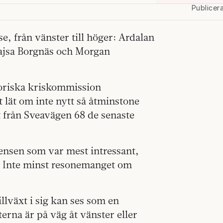
Publicer
, från vänster till höger: Ardalan
ajsa Borgnäs och Morgan
toriska kriskommission
lät om inte nytt så åtminstone
 från Sveavägen 68 de senaste
rensen som var mest intressant,
n. Inte minst resonemanget om
llväxt i sig kan ses som en
erna är på väg åt vänster eller