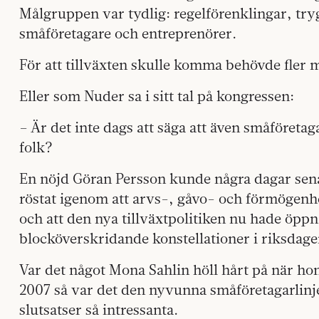
Målgruppen var tydlig: regelförenklingar, try
småföretagare och entreprenörer.
För att tillväxten skulle komma behövde fler m
Eller som Nuder sa i sitt tal på kongressen:
– Är det inte dags att säga att även småföreta
folk?
En nöjd Göran Persson kunde några dagar sena
röstat igenom att arvs-, gåvo- och förmögenh
och att den nya tillväxtpolitiken nu hade öppn
block­överskridande konstellationer i riksdage
Var det något Mona Sahlin höll hårt på när ho
2007 så var det den nyvunna småföretagarlin
slutsatser så intressanta.