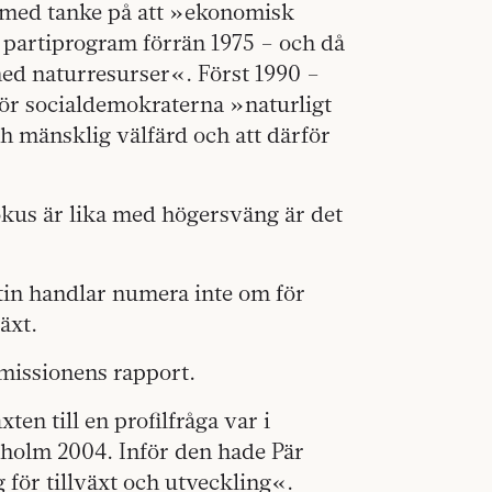
lt med tanke på att »ekonomisk
t partiprogram förrän 1975 – och då
med naturresurser«. Först 1990 –
 för socialdemokraterna »naturligt
h mänsklig välfärd och att därför
fokus är lika med högersväng är det
tin handlar numera inte om för
äxt.
mmissionens rapport.
ten till en profilfråga var i
kholm 2004. Inför den hade Pär
 för tillväxt och utveckling«.