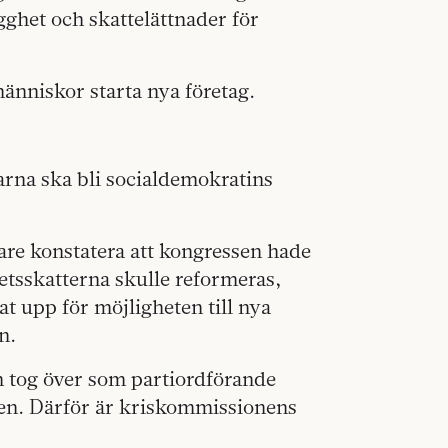
gghet och skattelättnader för
änniskor starta nya företag.
garna ska bli socialdemokratins
re konstatera att kongressen hade
etsskatterna skulle reformeras,
at upp för möjligheten till nya
n.
n tog över som partiordförande
jen. Därför är kriskommissionens