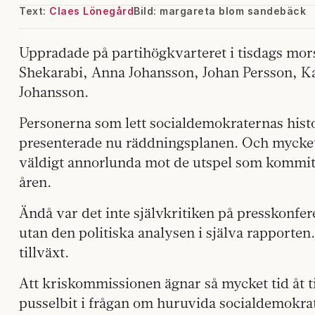
Text:
Claes Lönegård
Bild: margareta blom sandebäck
Uppradade på partihögkvarteret i tisdags morse
Shekarabi, Anna Johansson, Johan Persson, K
Johansson.
Personerna som lett socialdemokraternas his
presenterade nu räddningsplanen. Och mycket 
väldigt annorlunda mot de utspel som kommit
åren.
Ändå var det inte självkritiken på presskonfe
utan den politiska analysen i själva rapporte
tillväxt.
Att kriskommissionen ägnar så mycket tid åt ti
pusselbit i frågan om huruvida socialdemokrat