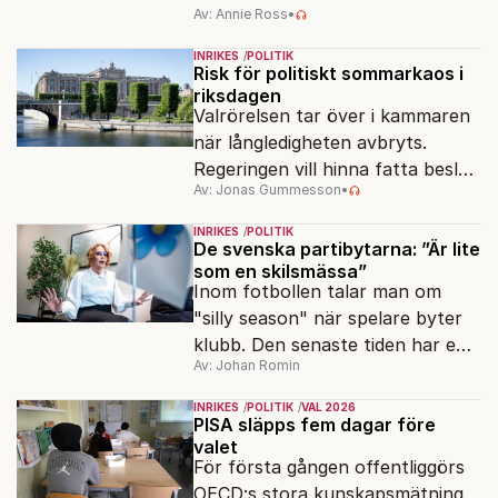
Av: Annie Ross
•
strukturpolitik för att göra
Sverige långsiktigt hållbart,
INRIKES
POLITIK
jämlikt och kriståligt.
Risk för politiskt sommarkaos i
riksdagen
Valrörelsen tar över i kammaren
när långledigheten avbryts.
Regeringen vill hinna fatta beslut
Av: Jonas Gummesson
•
före valet – men oppositionen
ser sin chans att pressa
INRIKES
POLITIK
Tidösidan.
De svenska partibytarna: ”Är lite
som en skilsmässa”
Inom fotbollen talar man om
"silly season" när spelare byter
klubb. Den senaste tiden har en
Av: Johan Romin
rad svenska politiker bytt parti –
men varför, och vad skiljer
INRIKES
POLITIK
VAL 2026
partiernas interna kulturer åt?
PISA släpps fem dagar före
valet
För första gången offentliggörs
OECD:s stora kunskapsmätning