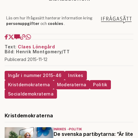
Text:
Claes Lönegård
Bild: Henrik Montgomery/TT
Publicerad 2015-11-12
Ingår i nummer 2015-46
Inrikes
Kristdemokraterna
Moderaterna
Politik
Socialdemokraterna
Kristdemokraterna
INRIKES
POLITIK
De svenska partibytarna: ”Är lite