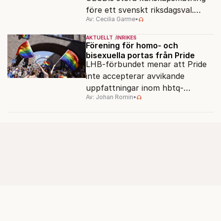
före ett svenskt riksdagsval.
Av: Cecilia Garme
•
Resultatet kan ge skolfrågan ny
kraft under valrörelsens sista
AKTUELLT
INRIKES
dagar.
Förening för homo- och
bisexuella portas från Pride
LHB-förbundet menar att Pride
inte accepterar avvikande
uppfattningar inom hbtq-
Av: Johan Romin
•
rörelsen. "Vi har inga problem
med transpersoner", säger
ordföranden Linn Saarinen.