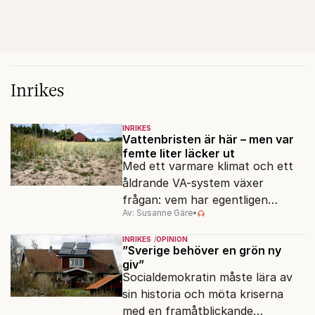
Inrikes
INRIKES
Vattenbristen är här – men var
femte liter läcker ut
Med ett varmare klimat och ett
åldrande VA-system växer
frågan: vem har egentligen
Av: Susanne Gäre
•
ansvar för Sveriges
vattenresurser?
INRIKES
OPINION
”Sverige behöver en grön ny
giv”
Socialdemokratin måste lära av
sin historia och möta kriserna
med en framåtblickande