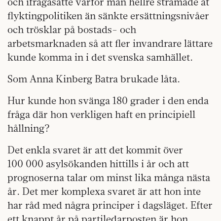
och ifrågasatte varför man hellre stramade åt
flyktingpolitiken än sänkte ersättningsnivåer
och trösklar på bostads- och
arbetsmarknaden så att fler invandrare lättare
kunde komma in i det svenska samhället.
Som Anna Kinberg Batra brukade låta.
Hur kunde hon svänga 180 grader i den enda
fråga där hon verkligen haft en principiell
hållning?
Det enkla svaret är att det kommit över
100 000 asylsökanden hittills i år och att
prognoserna talar om minst lika många nästa
år. Det mer komplexa svaret är att hon inte
har råd med några principer i dagsläget. Efter
ett knappt år på partiledarposten är hon