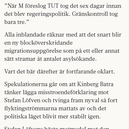
”När M föreslog TUT tog det sex dagar innan
det blev regeringspolitik. Gränskontroll tog
bara tre.”
Alla inblandade räknar med att det snart blir
en ny blocköverskridande
migrationsuppgörelse som på ett eller annat
sätt stramar åt antalet asylsökande.
Vart det bär därefter är fortfarande oklart.
Spekulationerna går om att Kinberg Batra
tänker lägga misstroendeförklaring mot
Stefan Löfven och tvinga fram nyval så fort
flyktingströmmarna mattats av och det
politiska läget blivit mer stabilt igen.
Stefan Löfvens bästa motmedel mot den