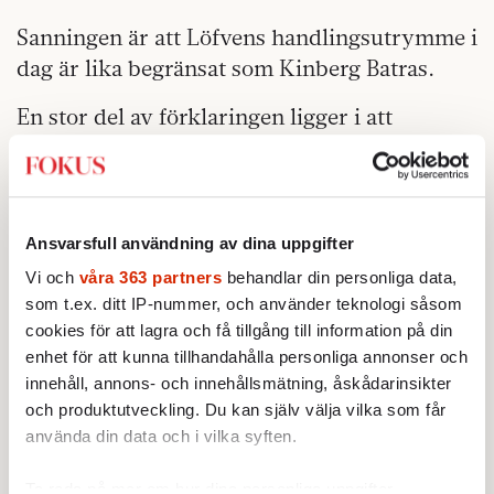
Sanningen är att Löfvens handlingsutrymme i
dag är lika begränsat som Kinberg Batras.
En stor del av förklaringen ligger i att
socialdemokraterna band upp sig med
miljöpartiet långt innan valutgången var klar.
Som statsvetarnestorn Olof Ruin påpekat är
flerpartiregeringar i minoritetsställning det
Ansvarsfull användning av dina uppgifter
svagaste tänkbara alternativet, eftersom
Vi och
våra 363 partners
behandlar din personliga data,
regeringen varje gång måste förhandla
som t.ex. ditt IP-nummer, och använder teknologi såsom
internt först, innan den sedan kan förhandla
cookies för att lagra och få tillgång till information på din
enhet för att kunna tillhandahålla personliga annonser och
utåt för att få igen någon politik.
innehåll, annons- och innehållsmätning, åskådarinsikter
I en laddad fråga som migrationen ställer det
och produktutveckling. Du kan själv välja vilka som får
använda din data och i vilka syften.
till stora problem för den rödgröna
regeringen.
Ta reda på mer om hur dina personliga uppgifter