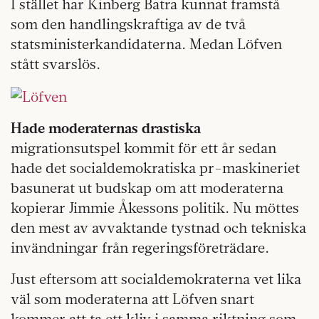
I stället har Kinberg Batra kunnat framstå
som den handlingskraftiga av de två
statsministerkandidaterna. Medan Löfven
stått svarslös.
Hade moderaternas drastiska
migrationsutspel kommit för ett år sedan
hade det socialdemokratiska pr-maskineriet
basunerat ut budskap om att moderaterna
kopierar Jimmie Åkessons politik. Nu möttes
den mest av avvaktande tystnad och tekniska
invändningar från regeringsföreträdare.
Just eftersom att socialdemokraterna vet lika
väl som moderaterna att Löfven snart
kommer att ta ett kliv i samma riktning som