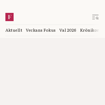
Aktuellt
Veckans Fokus
Val 2026
Krönikor
K