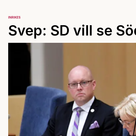
INRIKES
Svep: SD vill se S