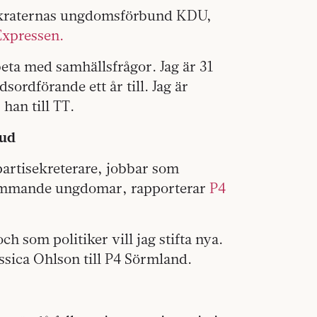
mokraternas ungdomsförbund KDU,
Expressen.
arbeta med samhällsfrågor. Jag är 31
ordförande ett år till. Jag är
 han till TT.
bud
partisekreterare, jobbar som
kommande ungdomar, rapporterar
P4
ch som politiker vill jag stifta nya.
essica Ohlson till P4 Sörmland.