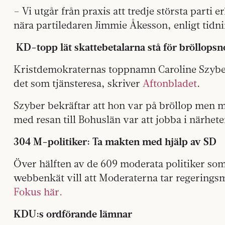
– Vi utgår från praxis att tredje största parti e
nära partiledaren Jimmie Åkesson, enligt tidn
KD-topp lät skattebetalarna stå för bröllopsn
Kristdemokraternas toppnamn Caroline Szyber
det som tjänsteresa, skriver
Aftonbladet
.
Szyber bekräftar att hon var på bröllop men m
med resan till Bohuslän var att jobba i närhete
304 M-politiker: Ta makten med hjälp av SD
Över hälften av de 609 moderata politiker so
webbenkät vill att Moderaterna tar regering
Fokus här.
KDU:s ordförande lämnar