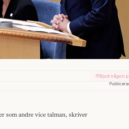
Bjud någon p
Publicera
r som andre vice talman, skriver