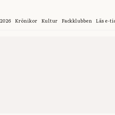
 2026
Krönikor
Kultur
Fackklubben
Läs e-t