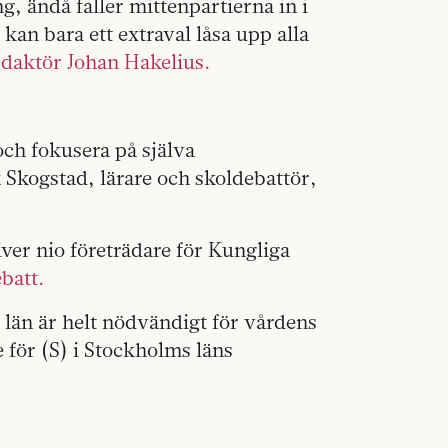
g, ändå faller mittenpartierna in i
kan bara ett extraval låsa upp alla
edaktör Johan Hakelius.
och fokusera på själva
 Skogstad, lärare och skoldebattör,
iver nio företrädare för Kungliga
batt.
län är helt nödvändigt för vårdens
 för (S) i Stockholms läns