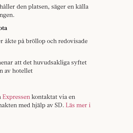
rhåller den platsen, säger en källa
ingen.
ota
 åkte på bröllop och redovisade
enar att det huvudsakliga syftet
n av hotellet
m
Expressen
kontaktat via en
smakten med hjälp av SD.
Läs mer i