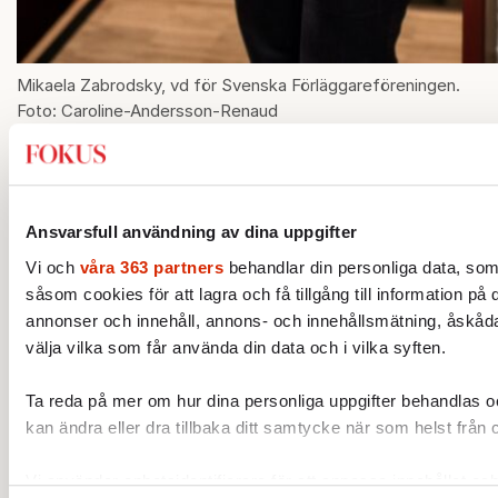
Mikaela Zabrodsky, vd för Svenska Förläggareföreningen.
Foto: Caroline-Andersson-Renaud
Principen är enklare än praktiken. En
språkmodell kan behöva breda delar av
Ansvarsfull användning av dina uppgifter
bokutgivningen. Därför vill hon se kollektiv
Vi och
våra 363 partners
behandlar din personliga data, som
licensiering, där rättighetshavare ger
såsom cookies för att lagra och få tillgång till information på 
exempelvis Förläggareföreningen och
annonser och innehåll, annons- och innehållsmätning, åskåda
Författarförbundet i uppdrag att teckna
välja vilka som får använda din data och i vilka syften.
avtalslicenser. Då kan bokbranschen delta
utan att släppa kontrollen över verken.
Ta reda på mer om hur dina personliga uppgifter behandlas och
kan ändra eller dra tillbaka ditt samtycke när som helst från 
– Det är ett mycket användarvänligt sätt att
licensiera en stor mängd rättigheter på en och
Vi använder enhetsidentifierare för att anpassa innehållet och