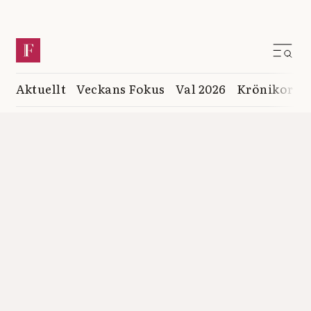
Aktuellt
Veckans Fokus
Val 2026
Krönikor
K