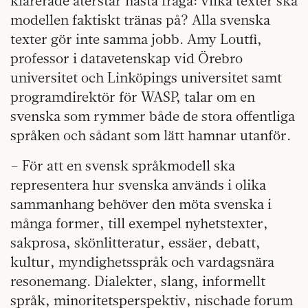
klarerade återstår nästa fråga: vilka texter ska
modellen faktiskt tränas på? Alla svenska
texter gör inte samma jobb. Amy Loutfi,
professor i datavetenskap vid Örebro
universitet och Linköpings universitet samt
programdirektör för WASP, talar om en
svenska som rymmer både de stora offentliga
språken och sådant som lätt hamnar utanför.
– För att en svensk språkmodell ska
representera hur svenska används i olika
sammanhang behöver den möta svenska i
många former, till exempel nyhetstexter,
sakprosa, skönlitteratur, essäer, debatt,
kultur, myndighetsspråk och vardagsnära
resonemang. Dialekter, slang, informellt
språk, minoritetsperspektiv, nischade forum