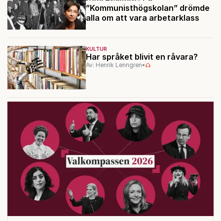
”Kommunisthögskolan” drömde
alla om att vara arbetarklass
KULTUR
Har språket blivit en råvara?
Av: Henrik Lenngren
•