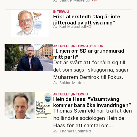
Av: Samuel Mesterton
•
sjöjungfruhistoria ”Sommaren
1985” korsas Saltkråkan med
INTERVJU
Stephen King.
Erik Lallerstedt: ”Jag är inte
jätteroad av att visa mig”
Av: Kurt Mälarstedt
•
AKTUELLT
INTERVJU
POLITIK
”Linjen om SD är grundmurad i
mitt parti”
Det är svårt att förhålla sig till
det som sägs i skuggorna, säger
Muharrem Demirok till Fokus.
Av: Sakine Madon
AKTUELLT
INTERVJU
Hein de Haas: ”Visumtvång
kommer bara öka invandringen”
Thomas Steinfeld har träffat den
holländska sociologen Hein de
Haas för ett samtal om
Av: Thomas Steinfeld
migrationens myter.