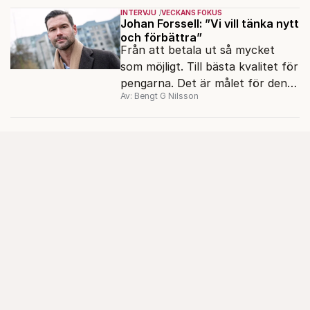
INTERVJU
VECKANS FOKUS
Johan Forssell: ”Vi vill tänka nytt
och förbättra”
Från att betala ut så mycket
som möjligt. Till bästa kvalitet för
pengarna. Det är målet för den
Av: Bengt G Nilsson
nya biståndspolitiken, enligt
biståndsminister Johan Forssell
(M).