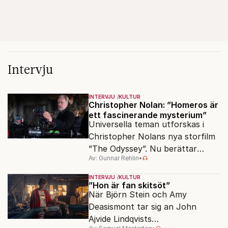
Intervju
INTERVJU
KULTUR
Christopher Nolan: ”Homeros är
ett fascinerande mysterium”
Universella teman utforskas i
Christopher Nolans nya storfilm
”The Odyssey”. Nu berättar
Av: Gunnar Rehlin
•
stjärnregissören om
fascinationen för Homeros
INTERVJU
KULTUR
klassiska epos.
”Hon är fan skitsöt”
När Björn Stein och Amy
Deasismont tar sig an John
Ajvide Lindqvists