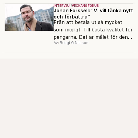
INTERVJU
VECKANS FOKUS
Johan Forssell: ”Vi vill tänka nytt
och förbättra”
Från att betala ut så mycket
som möjligt. Till bästa kvalitet för
pengarna. Det är målet för den
Av: Bengt G Nilsson
nya biståndspolitiken, enligt
biståndsminister Johan Forssell
(M).