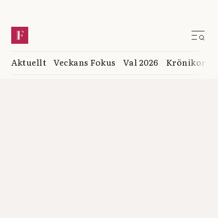
Aktuellt
Veckans Fokus
Val 2026
Krönikor
K