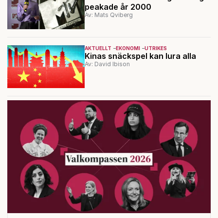
peakade år 2000
Av: Mats Qviberg
AKTUELLT
EKONOMI
UTRIKES
Kinas snäckspel kan lura alla
Av: David Ibison