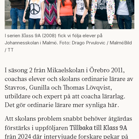
Kla
I serien
ss 9A (2008) fick vi följa elever på
Johannesskolan i Malmö. Foto: Drago Prvulovic / MalmöBild
/ TT
I säsong 2 från Mikaelskolan i Örebro 2011,
coachas elever och skolans ordinarie lärare av
Stavros, Gunilla och Thomas Lövqvist,
utbildare och expert på att coacha lärarlag.
Det gör ordinarie lärare mer synliga här.
Att skolans problem snabbt behöver åtgärdas
Tillbaka till Klass 9A
förstärks i uppföljaren
från 2024 där intervjuade forskare pekar på