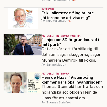
Av: Samuel Mesterton
•
sjöjungfruhistoria ”Sommaren
1985” korsas Saltkråkan med
INTERVJU
Stephen King.
Erik Lallerstedt: ”Jag är inte
jätteroad av att visa mig”
Av: Kurt Mälarstedt
•
AKTUELLT
INTERVJU
POLITIK
”Linjen om SD är grundmurad i
mitt parti”
Det är svårt att förhålla sig till
det som sägs i skuggorna, säger
Muharrem Demirok till Fokus.
Av: Sakine Madon
AKTUELLT
INTERVJU
Hein de Haas: ”Visumtvång
kommer bara öka invandringen”
Thomas Steinfeld har träffat den
holländska sociologen Hein de
Haas för ett samtal om
Av: Thomas Steinfeld
migrationens myter.