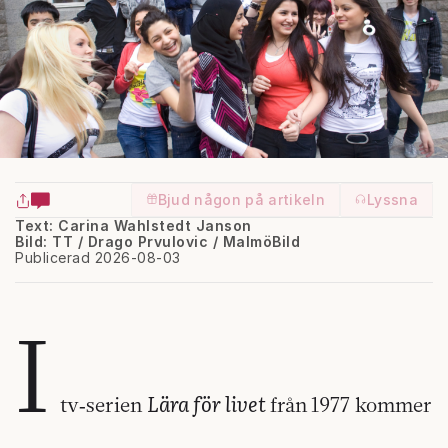
Bjud någon på artikeln
Lyssna
Text: Carina Wahlstedt Janson
Bild: TT / Drago Prvulovic / MalmöBild
Publicerad 2026-08-03
I
Lära för livet
tv‑serien
från
1977 kommer