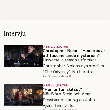
Intervju
INTERVJU
KULTUR
Christopher Nolan: ”Homeros är
ett fascinerande mysterium”
Universella teman utforskas i
Christopher Nolans nya storfilm
”The Odyssey”. Nu berättar
Av: Gunnar Rehlin
•
stjärnregissören om
fascinationen för Homeros
INTERVJU
KULTUR
klassiska epos.
”Hon är fan skitsöt”
När Björn Stein och Amy
Deasismont tar sig an John
Ajvide Lindqvists