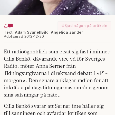
Bjud någon på artikeln
Text: Adam Svanell
Bild: Angelica Zander
Publicerad 2012-12-20
Ett radioögonblick som etsat sig fast i minnet:
Cilla Benkö, dåvarande vice vd för Sveriges
Radio, möter Anna Serner från
Tidningsutgivarna i direktsänd debatt i »P1-
morgon«. Den senare anklagar radion för att
inkräkta på dagstidningarnas område genom
sina satsningar på nätet.
Cilla Benkö svarar att Serner inte håller sig
till sanningen och avfärdar kritiken som