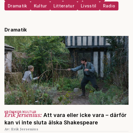
Dramatik
Kultur
Litteratur
Livsstil
Radio
Dramatik
KRÖNIKOR
KULTUR
Erik Jersenius:
Att vara eller icke vara – därför
kan vi inte sluta älska Shakespeare
Av: Erik Jersenius