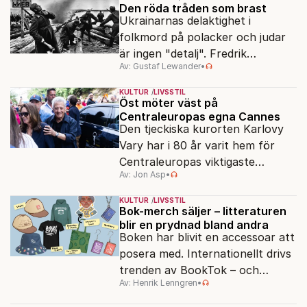
Den röda tråden som brast
Ukrainarnas delaktighet i
folkmord på polacker och judar
är ingen "detalj". Fredrik
Av: Gustaf Lewander
•
Segerfeldts iver att skildra den
ryska imperialismen leder till en
KULTUR
LIVSSTIL
förenklad bild av historien.
Öst möter väst på
Centraleuropas egna Cannes
Den tjeckiska kurorten Karlovy
Vary har i 80 år varit hem för
Centraleuropas viktigaste
Av: Jon Asp
•
filmfestival – en plats där
Hollywoodglans möter
KULTUR
LIVSSTIL
egensinnighet.
Bok-merch säljer – litteraturen
blir en prydnad bland andra
Boken har blivit en accessoar att
posera med. Internationellt drivs
trenden av BookTok – och
Av: Henrik Lenngren
•
förlagen följer efter.