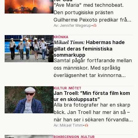
"Ave Maria" med technobeat.
Den portugisiske prästen
Guilherme Peixoto predikar från
Av: Jennifer Wegerup
•
DJ-båset.
KRÖNIKA
Mikael Timm:
Habermas hade
gillat deras feministiska
sommarkupp
Samtal pågår fortfarande mellan
oss människor. Med språklig
överlägsenhet tar kvinnorna
över det offentliga rummet.
KULTUR
MÖTET
Jan Troell: ”Min första film kom
ur en skoluppsats”
Alla bra fotografer har en skarp
blick. Jan Troell har mer än så –
när han ser i sökaren förvandlas
Av: Mikael Timm
•
vardagen till underverk. Fyllda 95
gör han en ny film.
BOKRECENSION
KULTUR