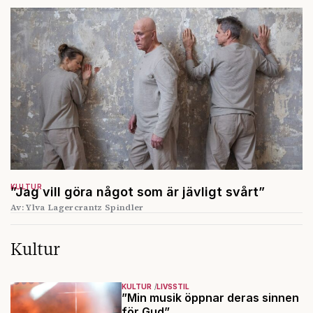
KULTUR
”Jag vill göra något som är jävligt svårt”
Av: Ylva Lagercrantz Spindler
Kultur
KULTUR
LIVSSTIL
”Min musik öppnar deras sinnen
för Gud”