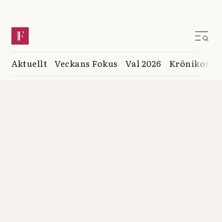
Aktuellt
Veckans Fokus
Val 2026
Krönikor
K