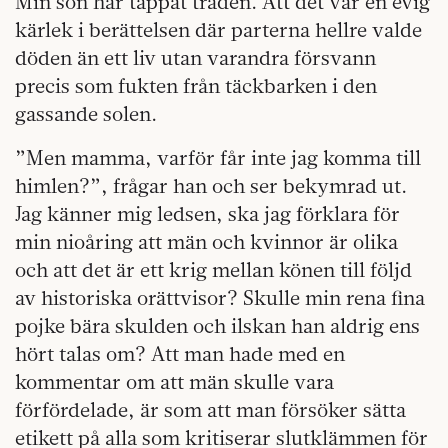
Min son har tappat tråden. Att det var en evig
kärlek i berättelsen där parterna hellre valde
döden än ett liv utan varandra försvann
precis som fukten från täckbarken i den
gassande solen.
”Men mamma, varför får inte jag komma till
himlen?”, frågar han och ser bekymrad ut.
Jag känner mig ledsen, ska jag förklara för
min nioåring att män och kvinnor är olika
och att det är ett krig mellan könen till följd
av historiska orättvisor? Skulle min rena fina
pojke bära skulden och ilskan han aldrig ens
hört talas om? Att man hade med en
kommentar om att män skulle vara
förfördelade, är som att man försöker sätta
etikett på alla som kritiserar slutklämmen för