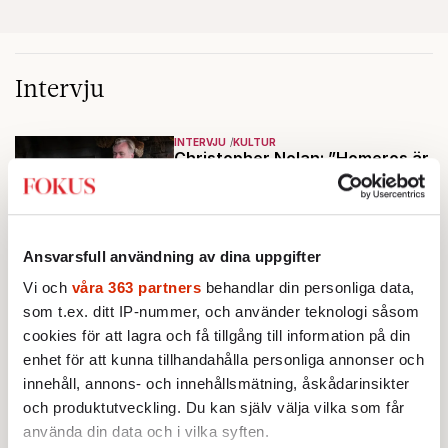
Intervju
INTERVJU
KULTUR
Christopher Nolan: ”Homeros är
ett fascinerande mysterium”
Universella teman utforskas i
Christopher Nolans nya storfilm
”The Odyssey”. Nu berättar
Ansvarsfull användning av dina uppgifter
Av: Gunnar Rehlin
•
stjärnregissören om
Vi och
våra 363 partners
behandlar din personliga data,
fascinationen för Homeros
INTERVJU
KULTUR
som t.ex. ditt IP-nummer, och använder teknologi såsom
klassiska epos.
”Hon är fan skitsöt”
När Björn Stein och Amy
cookies för att lagra och få tillgång till information på din
Deasismont tar sig an John
enhet för att kunna tillhandahålla personliga annonser och
Ajvide Lindqvists
innehåll, annons- och innehållsmätning, åskådarinsikter
Av: Samuel Mesterton
•
sjöjungfruhistoria ”Sommaren
och produktutveckling. Du kan själv välja vilka som får
1985” korsas Saltkråkan med
använda din data och i vilka syften.
INTERVJU