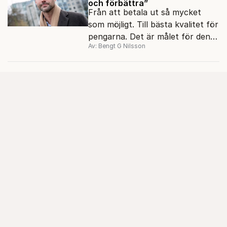
och förbättra”
Från att betala ut så mycket
som möjligt. Till bästa kvalitet för
pengarna. Det är målet för den
Av: Bengt G Nilsson
nya biståndspolitiken, enligt
biståndsminister Johan Forssell
(M).