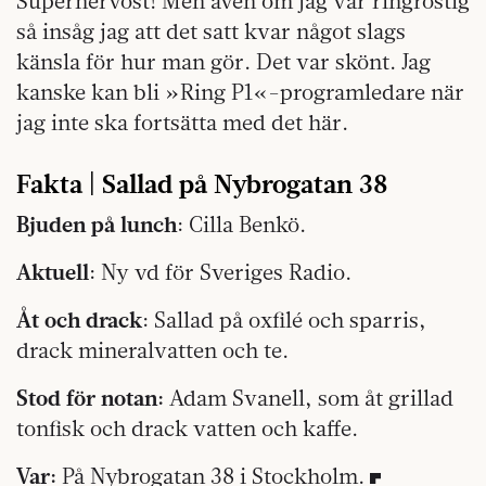
Supernervöst! Men även om jag var ringrostig
så insåg jag att det satt kvar något slags
känsla för hur man gör. Det var skönt. Jag
kanske kan bli »Ring P1«-programledare när
jag inte ska fortsätta med det här.
Fakta | Sallad på Nybrogatan 38
Bjuden på lunch
: Cilla Benkö.
Aktuell
: Ny vd för Sveriges Radio.
Åt och drack
: Sallad på oxfilé och sparris,
drack mineralvatten och te.
Stod för notan:
Adam Svanell, som åt grillad
tonfisk och drack vatten och kaffe.
Var:
På Nybrogatan 38 i Stockholm.