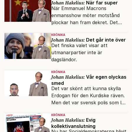
Johan Hakelius:
När far super
När Emmanuel Macrons
enmansshow möter motstånd
plockar han fram dekret. Det
verkar inte störa svenska
KRÖNIKA
liberaler.
Johan Hakelius:
Det går inte över
Det finska valet visar att
utmanarpartier inte är
dagsländor.
KRÖNIKA
Johan Hakelius:
Vår egen olyckas
smed
Det var skönt att kunna skylla
Erdogan för den Kurdiske räven.
Men det var svensk polis som lät
honom gå fri.
KRÖNIKA
Johan Hakelius:
Evig
kollektivanslutning
Nu har Socialdemokraterna blivit