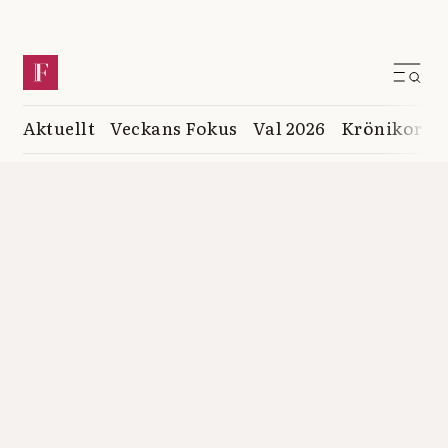
Aktuellt
Veckans Fokus
Val 2026
Krönikor
K