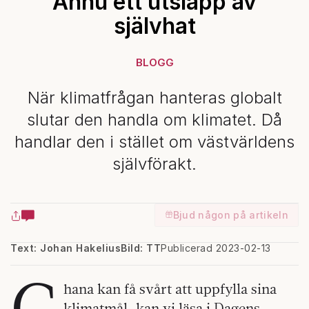
Ännu ett utsläpp av
självhat
BLOGG
När klimatfrågan hanteras globalt
slutar den handla om klimatet. Då
handlar den i stället om västvärldens
självförakt.
Bjud någon på artikeln
Text: Johan Hakelius
Bild: TT
Publicerad 2023-02-13
G
hana kan få svårt att uppfylla sina
klimatmål, kan vi läsa i Dagens