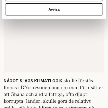
vidarebefordrar även sådana identifierare och annan
information från din enhet till de sociala medier och
Avvisa
annons- och analysföretag som vi samarbetar med.
Dessa kan i sin tur kombinera informationen med annan
information som du har tillhandahållit eller som de har
samlat in när du har använt deras tjänster.
Om du vill läsa mer om hur vi hanterar personuppgifter
kan du göra det
här
.
skulle förstås
NÅGOT SLAGS KLIMATLOGIK
finnas i DN:s resonemang om man förutsätter
att Ghana och andra fattiga, ofta djupt
korrupta, länder, skulle göra de relativt
enkla, effektiva klimatinvesteringarna på