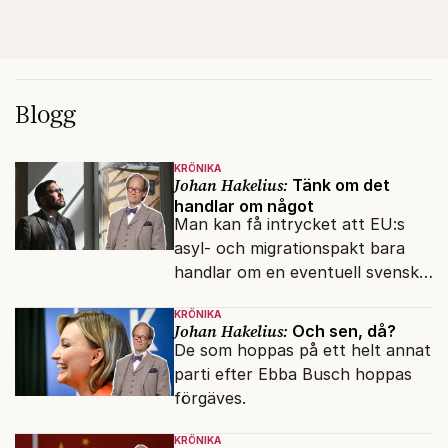
Blogg
KRÖNIKA
Johan Hakelius:
Tänk om det
handlar om något
Man kan få intrycket att EU:s
asyl- och migrationspakt bara
handlar om en eventuell svensk
regeringskris. Det är fel.
KRÖNIKA
Johan Hakelius:
Och sen, då?
De som hoppas på ett helt annat
parti efter Ebba Busch hoppas
förgäves.
KRÖNIKA