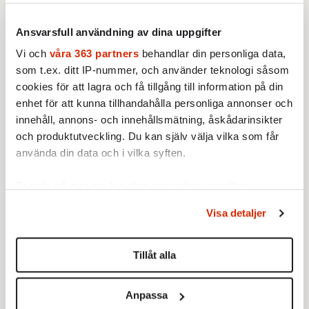
ekonomisk utveckling, kommer saken i ett
helt annat ljus.
Ansvarsfull användning av dina uppgifter
Vi och
våra 363 partners
behandlar din personliga data,
Ser man saken på så sätt är varje åtgärd som
som t.ex. ditt IP-nummer, och använder teknologi såsom
inte sätter press på västvärlden att byta
cookies för att lagra och få tillgång till information på din
samhällssystem en undanflykt och skam. Ser
enhet för att kunna tillhandahålla personliga annonser och
man saken på så sätt är pengaöverföringar till
innehåll, annons- och innehållsmätning, åskådarinsikter
fattigare länder en moralisk skyldighet, men
och produktutveckling. Du kan själv välja vilka som får
använda din data och i vilka syften.
bara i form av ”skadestånd” och syndabot för
koloniala övergrepp, inte som effektiva
Ta reda på mer om hur dina personliga uppgifter
investeringar. Gör pengarna nytta för hela
behandlas och ställ in dina preferenser i
detaljsektionen
.
världen är de, paradoxalt nog, med det här
Visa detaljer
Du kan ändra eller dra tillbaka ditt samtycke när som
sättet att se, mindre värda. För om en bötfälld
helst från cookie-förklaringen.
har nytta av böterna han betalar, förlorar de i
Tillåt alla
Vi använder enhetsidentifierare för att anpassa innehållet
moralisk kraft.
och annonserna till användarna, tillhandahålla funktioner
Anpassa
för sociala medier och analysera vår trafik. Vi