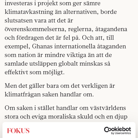
investeras i projekt som ger sämre
klimatavkastning än alternativen, borde
slutsatsen vara att det är
överenskommelserna, reglerna, åtagandena
och fördragen det är fel på. Och att, till
exempel, Ghanas internationella åtaganden
som nation är mindre viktiga än att de
samlade utsläppen globalt minskas så
effektivt som möjligt.
Men det gäller bara om det verkligen är
klimatfrågan saken handlar om.
Om saken i stället handlar om västvärldens
stora och eviga moraliska skuld och en djup
ideologisk övertygelse om att vi måste bryta
med de senaste trehundra åren av teknisk och