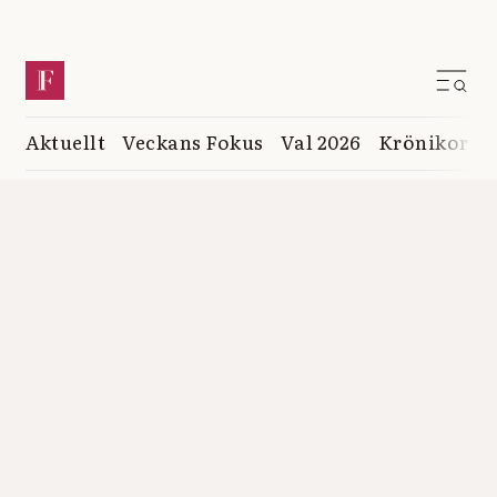
Aktuellt
Veckans Fokus
Val 2026
Krönikor
K