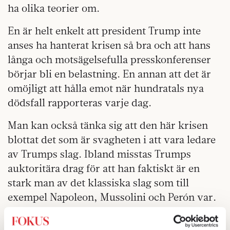
ha olika teorier om.
En är helt enkelt att president Trump inte
anses ha hanterat krisen så bra och att hans
långa och motsägelsefulla presskonferenser
börjar bli en belastning. En annan att det är
omöjligt att hålla emot när hundratals nya
dödsfall rapporteras varje dag.
Man kan också tänka sig att den här krisen
blottat det som är svagheten i att vara ledare
av Trumps slag. Ibland misstas Trumps
auktoritära drag för att han faktiskt är en
stark man av det klassiska slag som till
exempel Napoleon, Mussolini och Perón var.
Men Trump är en produkt av ett postmodernt
samhälle och hans anhängare mer