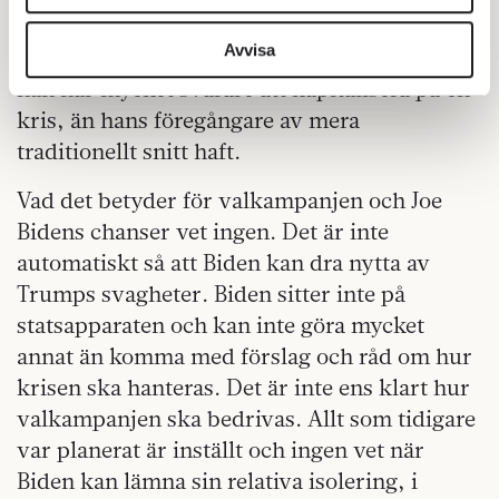
några förväntningar på att han ska kliva in i
vidarebefordrar även sådana identifierare och annan
information från din enhet till de sociala medier och
Avvisa
en roll som landsfader. Men det gör också att
annons- och analysföretag som vi samarbetar med.
han har mycket svårare att kapitalisera på en
Dessa kan i sin tur kombinera informationen med annan
kris, än hans föregångare av mera
information som du har tillhandahållit eller som de har
traditionellt snitt haft.
samlat in när du har använt deras tjänster.
Om du vill läsa mer om hur vi hanterar personuppgifter
Vad det betyder för valkampanjen och Joe
kan du göra det
här
.
Bidens chanser vet ingen. Det är inte
automatiskt så att Biden kan dra nytta av
Trumps svagheter. Biden sitter inte på
statsapparaten och kan inte göra mycket
annat än komma med förslag och råd om hur
krisen ska hanteras. Det är inte ens klart hur
valkampanjen ska bedrivas. Allt som tidigare
var planerat är inställt och ingen vet när
Biden kan lämna sin relativa isolering, i