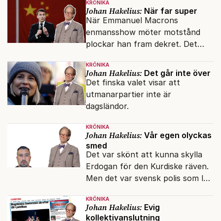
KRÖNIKA
Johan Hakelius:
När far super
När Emmanuel Macrons
enmansshow möter motstånd
plockar han fram dekret. Det
verkar inte störa svenska
KRÖNIKA
liberaler.
Johan Hakelius:
Det går inte över
Det finska valet visar att
utmanarpartier inte är
dagsländor.
KRÖNIKA
Johan Hakelius:
Vår egen olyckas
smed
Det var skönt att kunna skylla
Erdogan för den Kurdiske räven.
Men det var svensk polis som lät
honom gå fri.
KRÖNIKA
Johan Hakelius:
Evig
kollektivanslutning