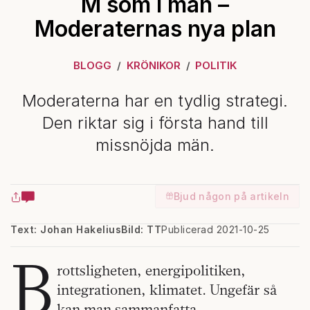
M som i man –
Moderaternas nya plan
BLOGG
KRÖNIKOR
POLITIK
Moderaterna har en tydlig strategi.
Den riktar sig i första hand till
missnöjda män.
Bjud någon på artikeln
Text: Johan Hakelius
Bild: TT
Publicerad 2021-10-25
B
rottsligheten, energipolitiken,
integrationen, klimatet. Ungefär så
kan man sammanfatta