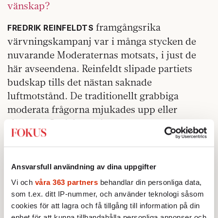
vänskap?
framgångsrika
FREDRIK REINFELDTS
värvningskampanj var i många stycken de
nuvarande Moderaternas motsats, i just de
här avseendena. Reinfeldt slipade partiets
budskap tills det nästan saknade
luftmotstånd. De traditionellt grabbiga
moderata frågorna mjukades upp eller
släpptes. Socialdemokraterna övervanns
genom att, åtminstone som idé, kramas ihjäl.
Vänster och höger och de könsbundna
åsiktsskillnaderna användes inte som
Ansvarsfull användning av dina uppgifter
hävstång, utan snarare som hinder att ta sig
Vi och
våra 363 partners
behandlar din personliga data,
förbi.
som t.ex. ditt IP-nummer, och använder teknologi såsom
cookies för att lagra och få tillgång till information på din
enhet för att kunna tillhandahålla personliga annonser och