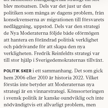
Om du vill läsa mer om hur vi hanterar personuppgifter
blev motsatsen. Dels var det just ur den
kan du göra det
här
.
politiken som många av dagens problem, från
konsekvenserna av migrationen till försvarets
nedläggning, uppstod. Dels var den strategi
de Nya Moderaterna följde både oförmögen
att hantera en förändrad politisk verklighet
och pådrivande för att skapa den nya
verkligheten. Fredrik Reinfeldts strategi var
till stor hjälp i Sverigedemokraternas tillväxt.
i ett sammanhang. Det som gick
POLITIK SKER
hem 2006 eller 2010 är historia 2022. Vilket
förstås inte betyder att Moderaternas nya
strategi är en vinnarstrategi. Könssorteringen
i svensk politik är kanske oundviklig och inte
nödvändigtvis ett allvarligt problem, men