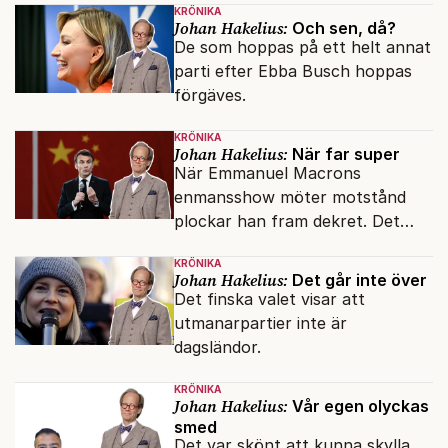
KRÖNIKA
Johan Hakelius:
Och sen, då?
De som hoppas på ett helt annat
parti efter Ebba Busch hoppas
förgäves.
KRÖNIKA
Johan Hakelius:
När far super
När Emmanuel Macrons
enmansshow möter motstånd
plockar han fram dekret. Det
verkar inte störa svenska
KRÖNIKA
liberaler.
Johan Hakelius:
Det går inte över
Det finska valet visar att
utmanarpartier inte är
dagsländor.
KRÖNIKA
Johan Hakelius:
Vår egen olyckas
smed
Det var skönt att kunna skylla