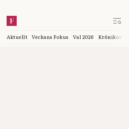
Aktuellt
Veckans Fokus
Val 2026
Krönikor
K