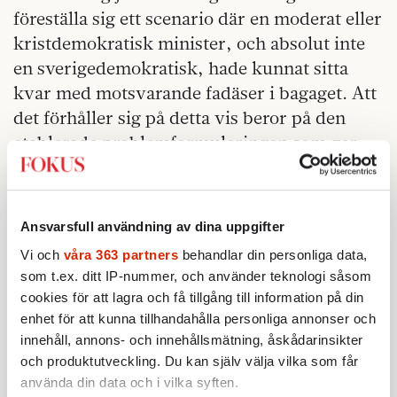
föreställa sig ett scenario där en moderat eller
kristdemokratisk minister, och absolut inte
en sverigedemokratisk, hade kunnat sitta
kvar med motsvarande fadäser i bagaget. Att
det förhåller sig på detta vis beror på den
etablerade problemformuleringen som ger
vid handen att en socialdemokrat per
automatik är lika god och moralisk som en
moderat är ond och egoistisk.
Ansvarsfull användning av dina uppgifter
”Kvalificerat trams att en minister skulle
Vi och
våra 363 partners
behandlar din personliga data,
som t.ex. ditt IP-nummer, och använder teknologi såsom
behöva gå för att hon ”inte tagit tillräckligt
cookies för att lagra och få tillgång till information på din
hårt avstånd” från sin sambos band. Skärp
enhet för att kunna tillhandahålla personliga annonser och
er.”, skrev Lotta Ilona Häyrynen,
innehåll, annons- och innehållsmätning, åskådarinsikter
kulturskribent i Aftonbladet, apropå det
och produktutveckling. Du kan själv välja vilka som får
heilande statsrådet (Twitter 25/12).
använda din data och i vilka syften.