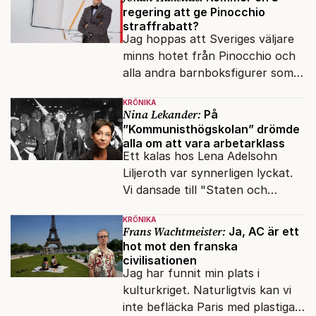
regering att ge Pinocchio
straffrabatt?
Jag hoppas att Sveriges väljare
minns hotet från Pinocchio och
alla andra barnboksfigurer som
snart befrias från hämmande
KRÖNIKA
upphovsrätt.
Nina Lekander:
På
”Kommunisthögskolan” drömde
alla om att vara arbetarklass
Ett kalas hos Lena Adelsohn
Liljeroth var synnerligen lyckat.
Vi dansade till "Staten och
kapitalet", Ebba Gröns version.
KRÖNIKA
Frans Wachtmeister:
Ja, AC är ett
hot mot den franska
civilisationen
Jag har funnit min plats i
kulturkriget. Naturligtvis kan vi
inte befläcka Paris med plastiga