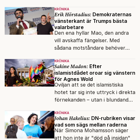
klossar från Panasonic.
KRÖNIKA
Erik Hörstadius:
Demokraternas
vänsterkant är Trumps bästa
valarbetare
Den ena hyllar Mao, den andra
vill avskaffa fängelser. Med
sådana motståndare behöver
presidenten knappt några
KRÖNIKA
vänner.
Sakine Madon:
Efter
islamistdådet oroar sig vänstern
för Agnes Wold
Oviljan att se det islamistiska
hotet tar sig inte uttryck i direkta
förnekanden – utan i blundandet
och den återkommande
KRÖNIKA
fokusförflyttningen.
Johan Hakelius:
DN-rubriken visar
vad som sägs mellan raderna
När Simona Mohamsson säger
att hon inte är "död på insidan"