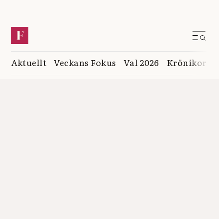
Aktuellt
Veckans Fokus
Val 2026
Krönikor
K