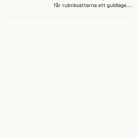
får rubriksättarna ett guldläge.
Med små signaler blinkar man i
moraliskt samförstånd till
läsarna.