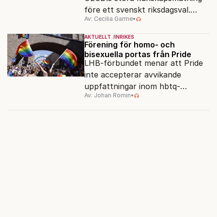
före ett svenskt riksdagsval.
Av: Cecilia Garme
•
Resultatet kan ge skolfrågan ny
kraft under valrörelsens sista
AKTUELLT
INRIKES
dagar.
Förening för homo- och
bisexuella portas från Pride
LHB-förbundet menar att Pride
inte accepterar avvikande
uppfattningar inom hbtq-
Av: Johan Romin
•
rörelsen. "Vi har inga problem
med transpersoner", säger
ordföranden Linn Saarinen.