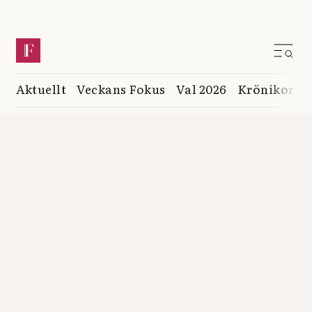
Aktuellt
Veckans Fokus
Val 2026
Krönikor
K