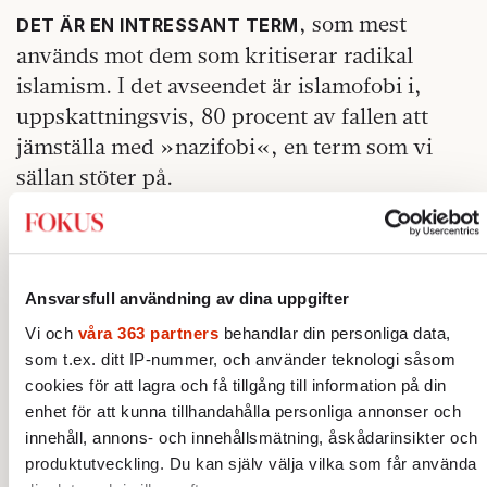
, som mest
DET ÄR EN INTRESSANT TERM
används mot dem som kritiserar radikal
islamism. I det avseendet är islamofobi i,
uppskattningsvis, 80 procent av fallen att
jämställa med »nazifobi«, en term som vi
sällan stöter på.
Nu vet jag vad ni tänker – den som först
nämner nazisterna förlorar – men jag var inte
först. På åtminstone tre ställen har jag läst
Ansvarsfull användning av dina uppgifter
varianter av »hade Ekot reagerat likadant om
Vi och
våra 363 partners
behandlar din personliga data,
det hade gällt en reporter som hade samröre
som t.ex. ditt IP-nummer, och använder teknologi såsom
med en granskad nazist?«. Det är en märklig
cookies för att lagra och få tillgång till information på din
fråga, eftersom radikala islamister och
enhet för att kunna tillhandahålla personliga annonser och
nazister är intill förväxling lika. Det gäller
innehåll, annons- och innehållsmätning, åskådarinsikter och
produktutveckling. Du kan själv välja vilka som får använda
förstås antisemitismen, men också föraktet