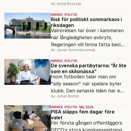
Av: Annie Ross
•
strukturpolitik för att göra
Sverige långsiktigt hållbart,
INRIKES
POLITIK
jämlikt och kriståligt.
Risk för politiskt sommarkaos i
riksdagen
Valrörelsen tar över i kammaren
när långledigheten avbryts.
Regeringen vill hinna fatta beslut
Av: Jonas Gummesson
•
före valet – men oppositionen
ser sin chans att pressa
INRIKES
POLITIK
Tidösidan.
De svenska partibytarna: ”Är lite
som en skilsmässa”
Inom fotbollen talar man om
"silly season" när spelare byter
klubb. Den senaste tiden har en
Av: Johan Romin
rad svenska politiker bytt parti –
men varför, och vad skiljer
INRIKES
POLITIK
VAL 2026
partiernas interna kulturer åt?
PISA släpps fem dagar före
valet
För första gången offentliggörs
OECD:s stora kunskapsmätning