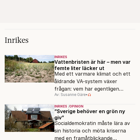
Inrikes
INRIKES
Vattenbristen är här – men var
femte liter läcker ut
Med ett varmare klimat och ett
åldrande VA-system växer
frågan: vem har egentligen
Av: Susanne Gäre
•
ansvar för Sveriges
vattenresurser?
INRIKES
OPINION
”Sverige behöver en grön ny
giv”
Socialdemokratin måste lära av
sin historia och möta kriserna
med en framåtblickande