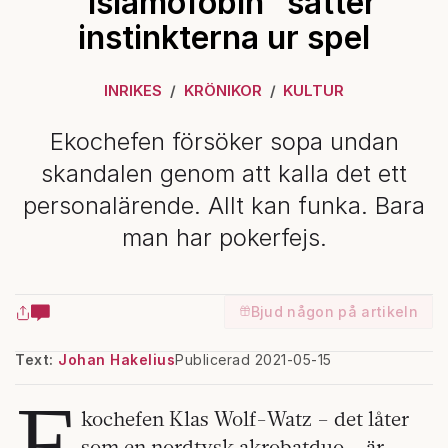
”Islamofobin” sätter
instinkterna ur spel
INRIKES
KRÖNIKOR
KULTUR
Ekochefen försöker sopa undan
skandalen genom att kalla det ett
personalärende. Allt kan funka. Bara
man har pokerfejs.
Bjud någon på artikeln
Text:
Johan Hakelius
Publicerad 2021-05-15
E
kochefen Klas Wolf-Watz – det låter
som en nordtysk akrobatduo – är