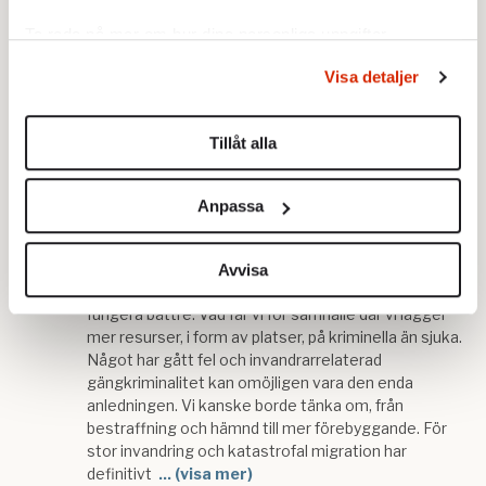
Ta reda på mer om hur dina personliga uppgifter
behandlas och ställ in dina preferenser i
detaljsektionen
.
Visa detaljer
Du kan ändra eller dra tillbaka ditt samtycke när som
helst från cookie-förklaringen.
Tillåt alla
Vi använder enhetsidentifierare för att anpassa innehållet
och annonserna till användarna, tillhandahålla funktioner
Anpassa
för sociala medier och analysera vår trafik. Vi
vidarebefordrar även sådana identifierare och annan
information från din enhet till de sociala medier och
Avvisa
annons- och analysföretag som vi samarbetar med.
Dessa kan i sin tur kombinera informationen med annan
information som du har tillhandahållit eller som de har
samlat in när du har använt deras tjänster.
Om du vill läsa mer om hur vi hanterar personuppgifter
kan du göra det
här
.