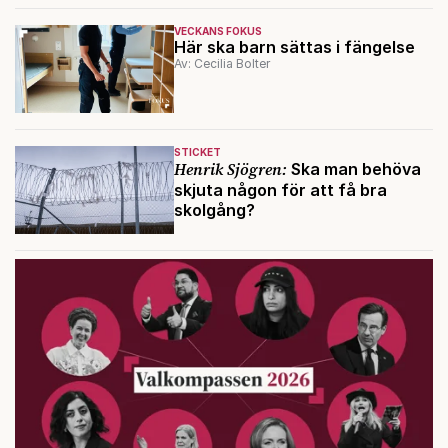
VECKANS FOKUS
Här ska barn sättas i fängelse
Av: Cecilia Bolter
STICKET
Henrik Sjögren:
Ska man behöva
skjuta någon för att få bra
skolgång?