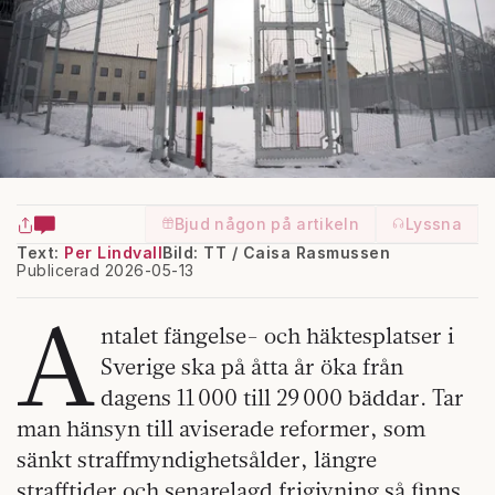
Bjud någon på artikeln
Lyssna
Text:
Per Lindvall
Bild: TT / Caisa Rasmussen
Publicerad 2026-05-13
A
ntalet fängelse- och häktesplatser i
Sverige ska på åtta år öka från
dagens 11 000 till 29 000 bäddar. Tar
man hänsyn till aviserade reformer, som
sänkt straffmyndighetsålder, längre
strafftider och senarelagd frigivning så finns