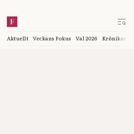
Aktuellt
Veckans Fokus
Val 2026
Krönikor
K