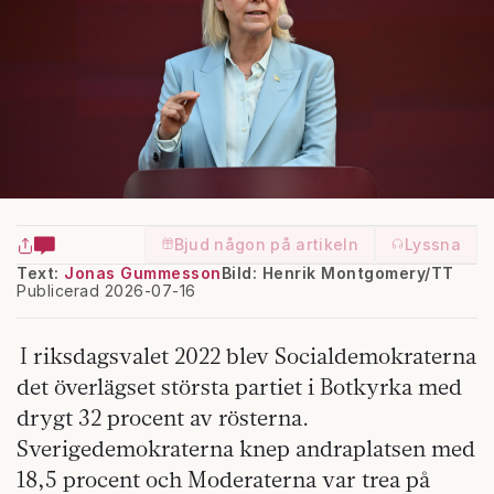
Bjud någon på artikeln
Lyssna
Text:
Jonas Gummesson
Bild: Henrik Montgomery/TT
Publicerad 2026-07-16
I riksdagsvalet 2022 blev Socialdemokraterna
det överlägset största partiet i Botkyrka med
drygt 32 procent av rösterna.
Sverigedemokraterna knep andraplatsen med
18,5 procent och Moderaterna var trea på