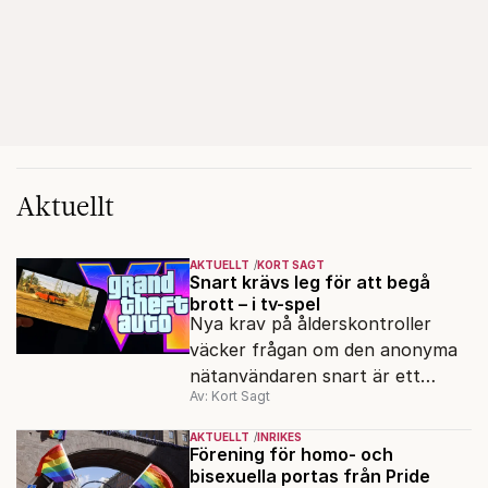
Aktuellt
AKTUELLT
KORT SAGT
Snart krävs leg för att begå
brott – i tv-spel
Nya krav på ålderskontroller
väcker frågan om den anonyma
nätanvändaren snart är ett
Av: Kort Sagt
minne blott.
AKTUELLT
INRIKES
Förening för homo- och
bisexuella portas från Pride