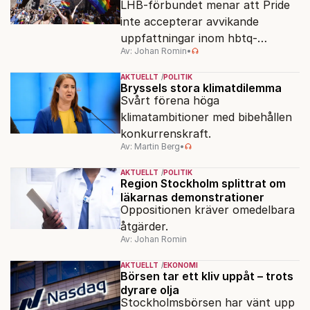
LHB-förbundet menar att Pride
inte accepterar avvikande
uppfattningar inom hbtq-
Av: Johan Romin
•
rörelsen. "Vi har inga problem
med transpersoner", säger
AKTUELLT
POLITIK
ordföranden Linn Saarinen.
Bryssels stora klimatdilemma
Svårt förena höga
klimatambitioner med bibehållen
konkurrenskraft.
Av: Martin Berg
•
AKTUELLT
POLITIK
Region Stockholm splittrat om
läkarnas demonstrationer
Oppositionen kräver omedelbara
åtgärder.
Av: Johan Romin
AKTUELLT
EKONOMI
Börsen tar ett kliv uppåt – trots
dyrare olja
Stockholmsbörsen har vänt upp