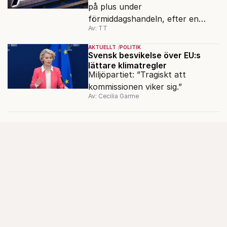
på plus under
förmiddagshandeln, efter en
Av: TT
inledning nedåt – trots ett högre
oljepris och AI-oro.
AKTUELLT
POLITIK
Svensk besvikelse över EU:s
lättare klimatregler
Miljöpartiet: ”Tragiskt att
kommissionen viker sig.”
Av: Cecilia Garme