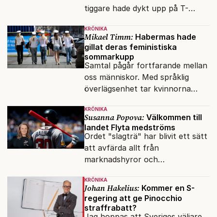
tiggare hade dykt upp på T-
banan med en mobiltelefon, till
KRÖNIKA
vilken det hade gått bra att
Mikael Timm:
Habermas hade
swisha.
gillat deras feministiska
sommarkupp
Samtal pågår fortfarande mellan
oss människor. Med språklig
överlägsenhet tar kvinnorna
över det offentliga rummet.
KRÖNIKA
Susanna Popova:
Välkommen till
landet Flyta medströms
Ordet "slagträ" har blivit ett sätt
att avfärda allt från
marknadshyror och
slöserikommissioner till frågor
KRÖNIKA
om antisemitism.
Johan Hakelius:
Kommer en S-
regering att ge Pinocchio
straffrabatt?
Jag hoppas att Sveriges väljare