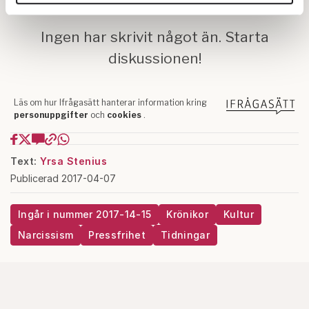
annons- och analysföretag som vi samarbetar med.
Dessa kan i sin tur kombinera informationen med annan
information som du har tillhandahållit eller som de har
samlat in när du har använt deras tjänster.
Om du vill läsa mer om hur vi hanterar personuppgifter
kan du göra det
här
.
Text:
Yrsa Stenius
Publicerad 2017-04-07
Ingår i nummer 2017-14-15
Krönikor
Kultur
Narcissism
Pressfrihet
Tidningar