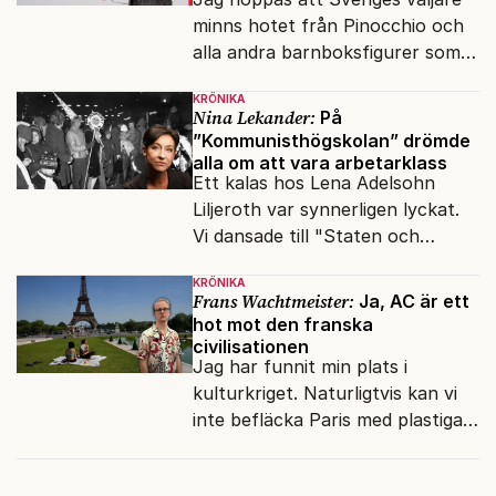
minns hotet från Pinocchio och
alla andra barnboksfigurer som
snart befrias från hämmande
KRÖNIKA
upphovsrätt.
Nina Lekander:
På
”Kommunisthögskolan” drömde
alla om att vara arbetarklass
Ett kalas hos Lena Adelsohn
Liljeroth var synnerligen lyckat.
Vi dansade till "Staten och
kapitalet", Ebba Gröns version.
KRÖNIKA
Frans Wachtmeister:
Ja, AC är ett
hot mot den franska
civilisationen
Jag har funnit min plats i
kulturkriget. Naturligtvis kan vi
inte befläcka Paris med plastiga
klossar från Panasonic.