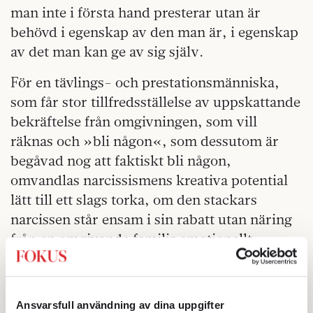
man inte i första hand presterar utan är
behövd i egenskap av den man är, i egenskap
av det man kan ge av sig själv.
För en tävlings- och prestationsmänniska,
som får stor tillfredsställelse av uppskattande
bekräftelse från omgivningen, som vill
räknas och »bli någon«, som dessutom är
begåvad nog att faktiskt bli någon,
omvandlas narcissismens kreativa potential
lätt till ett slags torka, om den stackars
narcissen står ensam i sin rabatt utan näring
från en omgivande familjs emotionellt
befruktande mylla.
Barn frågar inte »vad« eller »vem« pappa
Ansvarsfull användning av dina uppgifter
eller mamma är. De frågar efter ömhet,