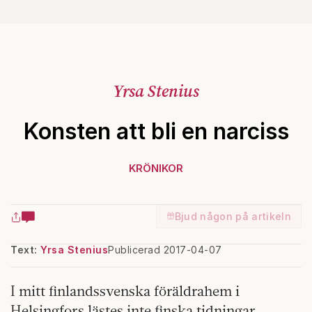
Yrsa Stenius
Konsten att bli en narciss
KRÖNIKOR
Bjud någon på artikeln
Text:
Yrsa Stenius
Publicerad 2017-04-07
I mitt finlandssvenska föräldrahem i
Helsingfors lästes inte finska tidningar.