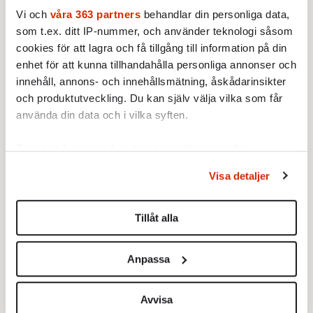
inlevelseförmåga och ärlighet. Den mentala
Vi och
våra 363 partners
behandlar din personliga data,
som t.ex. ditt IP-nummer, och använder teknologi såsom
jordmånen låter tusen blommor blomma. I
cookies för att lagra och få tillgång till information på din
den rabatten får narcissen samsas med andra
enhet för att kunna tillhandahålla personliga annonser och
som kräver plats.
innehåll, annons- och innehållsmätning, åskådarinsikter
och produktutveckling. Du kan själv välja vilka som får
använda din data och i vilka syften.
Ta reda på mer om hur dina personliga uppgifter
behandlas och ställ in dina preferenser i
detaljsektionen
.
Visa detaljer
Du kan ändra eller dra tillbaka ditt samtycke när som
helst från cookie-förklaringen.
Tillåt alla
Vi använder enhetsidentifierare för att anpassa innehållet
och annonserna till användarna, tillhandahålla funktioner
Anpassa
för sociala medier och analysera vår trafik. Vi
vidarebefordrar även sådana identifierare och annan
information från din enhet till de sociala medier och
Avvisa