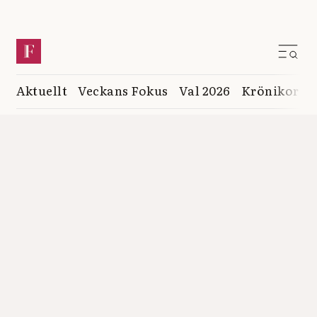
Aktuellt
Veckans Fokus
Val 2026
Krönikor
K