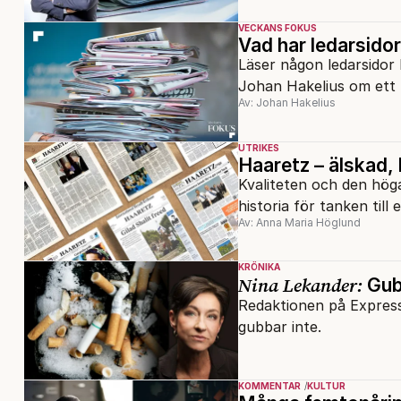
VECKANS FOKUS
Vad har ledarsidor
Läser någon ledarsidor 
Johan Hakelius om ett
Av: Johan Hakelius
UTRIKES
Haaretz – älskad,
Kvaliteten och den höga
historia för tanken til
Av: Anna Maria Höglund
KRÖNIKA
Nina Lekander:
Gubb
Redaktionen på Express
gubbar inte.
KOMMENTAR
KULTUR