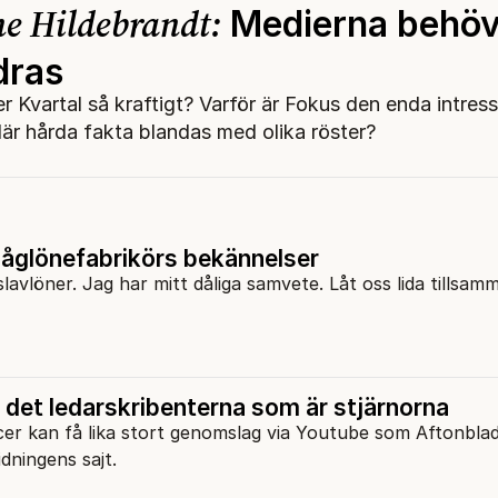
e Hildebrandt:
Medierna behöv
dras
r Kvartal så kraftigt? Varför är Fokus den enda intres
där hårda fakta blandas med olika röster?
låglönefabrikörs bekännelser
lavlöner. Jag har mitt dåliga samvete. Låt oss lida tillsam
r det ledarskribenterna som är stjärnorna
cer kan få lika stort genomslag via Youtube som Aftonblad
idningens sajt.