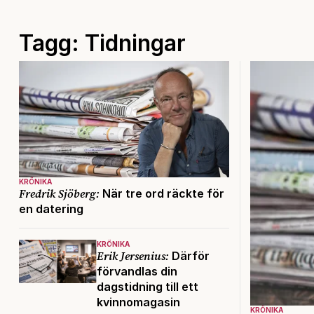
Tagg: Tidningar
KRÖNIKA
Fredrik Sjöberg:
När tre ord räckte för
en datering
KRÖNIKA
Erik Jersenius:
Därför
förvandlas din
dagstidning till ett
kvinnomagasin
KRÖNIKA