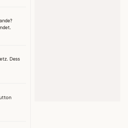
tande?
andet.
etz. Dess
utton