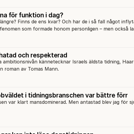
na för funktion i dag?
längre? Finns de ens kvar? Och har de i så fall något infly
 fenomen som formade honom personligen – men också l
 hatad och respekterad
 ambitionsnivån kännetecknar Israels äldsta tidning, Haar
l en roman av Tomas Mann.
väldet i tidningsbranschen var bättre förr
en var klart mansdominerad. Men antastad blev jag för sj