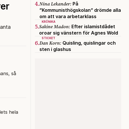
4.
Nina Lekander:
er
På
”Kommunisthögskolan” drömde alla
om att vara arbetarklass
KRÖNIKA
5.
Sakine Madon:
Efter islamistdådet
santa
oroar sig vänstern för Agnes Wold
STICKET
6.
Dan Korn:
Quisling, quislingar och
sten i glashus
mans, så
ets hela