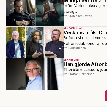
Många femtonårin
Inför Världsboksdagen de
stadigt.
Av: Stefan Krakowski
VECKANS BRÅK
Veckans bråk: Dr
Befann vi oss i demokra
kulturredaktioner är oe
Av: Redaktionen
MINNESORD
Han gjorde Aftonb
Thorbjörn Larsson, jour
Av: Staffan Heimerson