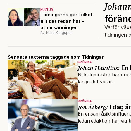
Johann
KULTUR
Tidningarna ger folket
förän
allt det redan har –
Varför växe
utom sanningen
Av: Klara Klingspor
tidningen 
Senaste texterna taggade som Tidningar
KRÖNIKA
Johan Hakelius:
En 
Ni kolumnister har era s
länge det varar.
KRÖNIKA
Jon Åsberg:
I dag ä
En ensam åsiktsinfluen
ledarredaktion har via t