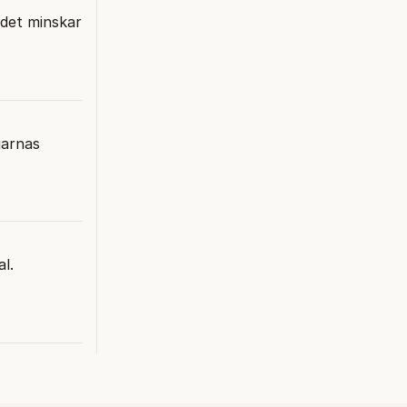
ndet minskar
garnas
l.