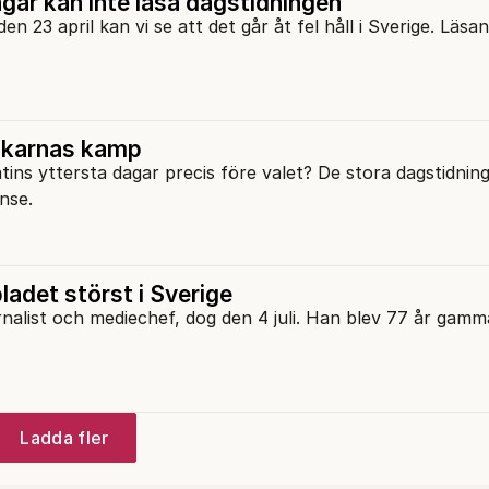
gar kan inte läsa dagstidningen
n 23 april kan vi se att det går åt fel håll i Sverige. Läsa
akarnas kamp
tins yttersta dagar precis före valet? De stora dagstidnin
nse.
ladet störst i Sverige
nalist och mediechef, dog den 4 juli. Han blev 77 år gamma
Ladda fler