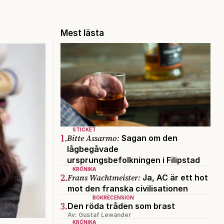
Mest lästa
STICKET
1.
Bitte Assarmo:
Sagan om den
lågbegåvade
ursprungsbefolkningen i Filipstad
KRÖNIKA
2.
Frans Wachtmeister:
Ja, AC är ett hot
mot den franska civilisationen
BOKRECENSION
3.
Den röda tråden som brast
Av: Gustaf Lewander
KRÖNIKA