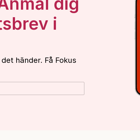
 Anmäl dig
tsbrev i
 det händer. Få Fokus