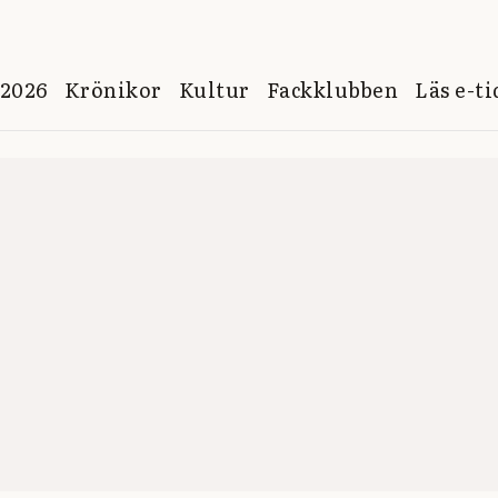
 2026
Krönikor
Kultur
Fackklubben
Läs e-t