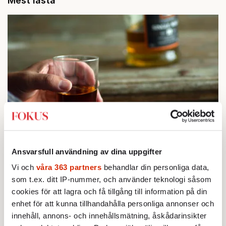
Mest lästa
STICKET
1.
Bitte Assarmo:
Sagan om den lågbegåvade
Ansvarsfull användning av dina uppgifter
ursprungsbefolkningen i Filipstad
KRÖNIKA
Vi och
våra 363 partners
behandlar din personliga data,
2.
Sakine Madon:
Efter islamistdådet oroar sig
som t.ex. ditt IP-nummer, och använder teknologi såsom
vänstern för Agnes Wold
cookies för att lagra och få tillgång till information på din
STICKET
3.
Dan Korn:
Quisling, quislingar och sten i glashus
enhet för att kunna tillhandahålla personliga annonser och
KRÖNIKA
4.
innehåll, annons- och innehållsmätning, åskådarinsikter
Frans Wachtmeister:
Ja, AC är ett hot mot den