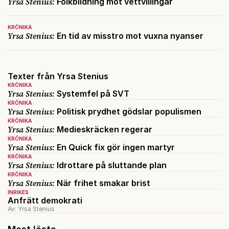
Yrsa Stenius:
Folkbildning mot vettvillingar
KRÖNIKA
Yrsa Stenius:
En tid av misstro mot vuxna nyanser
Texter från Yrsa Stenius
KRÖNIKA
Yrsa Stenius:
Systemfel på SVT
KRÖNIKA
Yrsa Stenius:
Politisk prydhet gödslar populismen
KRÖNIKA
Yrsa Stenius:
Medieskräcken regerar
KRÖNIKA
Yrsa Stenius:
En Quick fix gör ingen martyr
KRÖNIKA
Yrsa Stenius:
Idrottare på sluttande plan
KRÖNIKA
Yrsa Stenius:
När frihet smakar brist
INRIKES
Anfrätt demokrati
Av: Yrsa Stenius