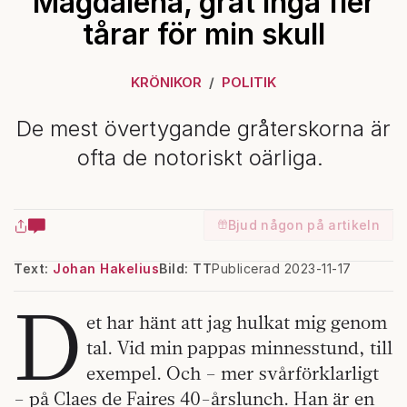
Magdalena, gråt inga fler
tårar för min skull
KRÖNIKOR
POLITIK
De mest övertygande gråterskorna är
ofta de notoriskt oärliga.
Bjud någon på artikeln
Text:
Johan Hakelius
Bild: TT
Publicerad 2023-11-17
D
et har hänt att jag hulkat mig genom
tal. Vid min pappas minnesstund, till
exempel. Och – mer svårförklarligt
– på Claes de Faires 40-årslunch. Han är en