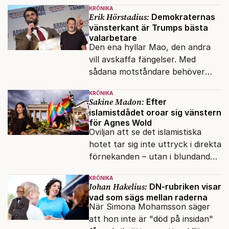
KRÖNIKA
Erik Hörstadius:
Demokraternas
vänsterkant är Trumps bästa
valarbetare
Den ena hyllar Mao, den andra
vill avskaffa fängelser. Med
sådana motståndare behöver
presidenten knappt några
KRÖNIKA
vänner.
Sakine Madon:
Efter
islamistdådet oroar sig vänstern
för Agnes Wold
Oviljan att se det islamistiska
hotet tar sig inte uttryck i direkta
förnekanden – utan i blundandet
och den återkommande
KRÖNIKA
fokusförflyttningen.
Johan Hakelius:
DN-rubriken visar
vad som sägs mellan raderna
När Simona Mohamsson säger
att hon inte är "död på insidan"