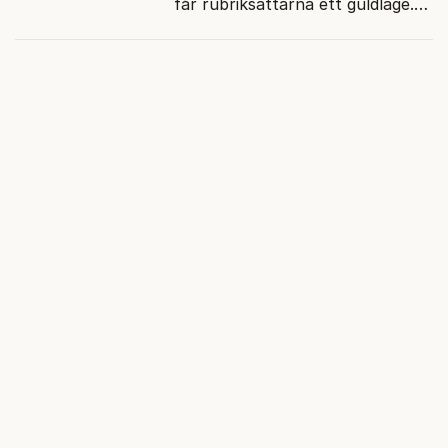
får rubriksättarna ett guldläge.
Med små signaler blinkar man i
moraliskt samförstånd till
läsarna.