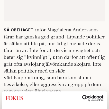
inför Magdalena Anderssons
SÅ OBEHAGET
tårar har ganska god grund. Lipande politiker
är sällan att lita på, hur ärligt menade deras
tårar än är. Inte för att de visar svaghet och
beter sig ”kvinnligt”, utan därför att offentlig
gråt ofta avslöjar självömkande skojare. Inte
sällan politiker med en skör
världsuppfattning, som bara kan sluta i
besvikelse, eller aggressiva angrepp på dem
som spräcker illusionerna.
Mitt tips till er som inte kan låta politiken
vara är att spara tårarna till