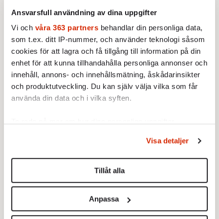
minneshögtiderna, födelsedagskalasen, eller
Ansvarsfull användning av dina uppgifter
åtminstone Aretha Franklin.
Vi och
våra 363 partners
behandlar din personliga data,
som t.ex. ditt IP-nummer, och använder teknologi såsom
cookies för att lagra och få tillgång till information på din
enhet för att kunna tillhandahålla personliga annonser och
innehåll, annons- och innehållsmätning, åskådarinsikter
och produktutveckling. Du kan själv välja vilka som får
använda din data och i vilka syften.
Ta reda på mer om hur dina personliga uppgifter
behandlas och ställ in dina preferenser i
detaljsektionen
.
Visa detaljer
Du kan ändra eller dra tillbaka ditt samtycke när som
helst från cookie-förklaringen.
Tillåt alla
Vi använder enhetsidentifierare för att anpassa innehållet
och annonserna till användarna, tillhandahålla funktioner
Anpassa
för sociala medier och analysera vår trafik. Vi
***
vidarebefordrar även sådana identifierare och annan