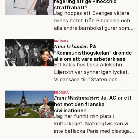
regering att ge Pinocchio
straffrabatt?
Jag hoppas att Sveriges väljare
minns hotet från Pinocchio och
alla andra barnboksfigurer som
snart befrias från hämmande
KRÖNIKA
upphovsrätt.
Nina Lekander:
På
”Kommunisthögskolan” drömde
alla om att vara arbetarklass
Ett kalas hos Lena Adelsohn
Liljeroth var synnerligen lyckat.
Vi dansade till "Staten och
kapitalet", Ebba Gröns version.
KRÖNIKA
Frans Wachtmeister:
Ja, AC är ett
hot mot den franska
civilisationen
Jag har funnit min plats i
kulturkriget. Naturligtvis kan vi
inte befläcka Paris med plastiga
klossar från Panasonic.