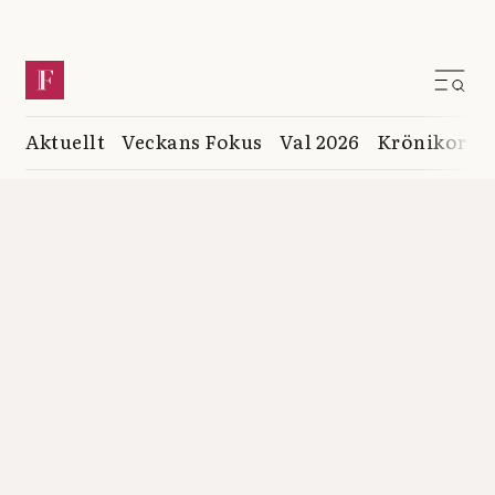
Aktuellt
Veckans Fokus
Val 2026
Krönikor
K