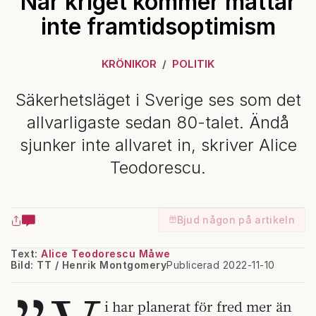
När kriget kommer mättar
inte framtidsoptimism
KRÖNIKOR
POLITIK
Säkerhetsläget i Sverige ses som det
allvarligaste sedan 80-talet. Ändå
sjunker inte allvaret in, skriver Alice
Teodorescu.
Bjud någon på artikeln
Text:
Alice Teodorescu Måwe
Bild: TT / Henrik Montgomery
Publicerad 2022-11-10
i har planerat för fred mer än