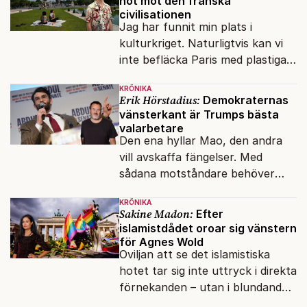
hot mot den franska
civilisationen
Jag har funnit min plats i
kulturkriget. Naturligtvis kan vi
inte befläcka Paris med plastiga
klossar från Panasonic.
KRÖNIKA
Erik Hörstadius:
Demokraternas
vänsterkant är Trumps bästa
valarbetare
Den ena hyllar Mao, den andra
vill avskaffa fängelser. Med
sådana motståndare behöver
presidenten knappt några
KRÖNIKA
vänner.
Sakine Madon:
Efter
islamistdådet oroar sig vänstern
för Agnes Wold
Oviljan att se det islamistiska
hotet tar sig inte uttryck i direkta
förnekanden – utan i blundandet
och den återkommande