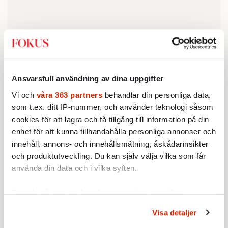
Ansvarsfull användning av dina uppgifter
Vi och
våra 363 partners
behandlar din personliga data,
som t.ex. ditt IP-nummer, och använder teknologi såsom
under lång tid fått det bättre,
SVENSKEN HAR
cookies för att lagra och få tillgång till information på din
välfärdsstatens åtagande har expanderat, och
enhet för att kunna tillhandahålla personliga annonser och
befolkningen kraftigt ökat på kort tid. Den
innehåll, annons- och innehållsmätning, åskådarinsikter
som gjort gällande att statens resurser är av
och produktutveckling. Du kan själv välja vilka som får
använda din data och i vilka syften.
det ändliga slaget har anklagats för taskig
människosyn. Samtidigt har staten slarvat
Ta reda på mer om hur dina personliga uppgifter
med att bygga och underhålla sin mest basala
behandlas och ställ in dina preferenser i
detaljsektionen
.
beredskap, infrastrukturen har eftersatts,
Visa detaljer
Du kan ändra eller dra tillbaka ditt samtycke när som
tryggheten – och därmed friheten – har blivit