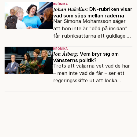
KRÖNIKA
fokusförflyttningen.
Johan Hakelius:
DN-rubriken visar
vad som sägs mellan raderna
När Simona Mohamsson säger
att hon inte är "död på insidan"
får rubriksättarna ett guldläge.
Med små signaler blinkar man i
KRÖNIKA
moraliskt samförstånd till
Jon Åsberg:
Vem bryr sig om
läsarna.
vänsterns politik?
Trots att väljarna vet vad de har
– men inte vad de får – ser ett
regeringsskifte ut att locka.
Varför?