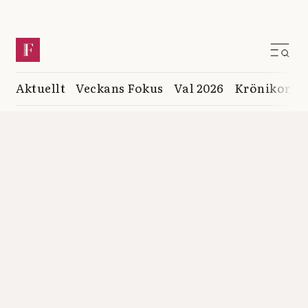
Aktuellt
Veckans Fokus
Val 2026
Krönikor
K