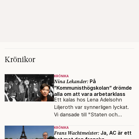
Krönikor
KRÖNIKA
Nina Lekander:
På
”Kommunisthögskolan” drömde
alla om att vara arbetarklass
Ett kalas hos Lena Adelsohn
Liljeroth var synnerligen lyckat.
Vi dansade till "Staten och
kapitalet", Ebba Gröns version.
KRÖNIKA
Frans Wachtmeister:
Ja, AC är ett