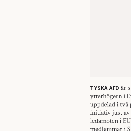
är s
TYSKA AFD
ytterhögern i E
uppdelad i två
initiativ just a
ledamoten i EU-
medlemmar i SS