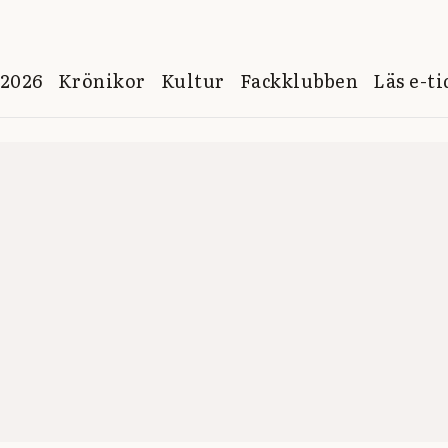
 2026
Krönikor
Kultur
Fackklubben
Läs e-t