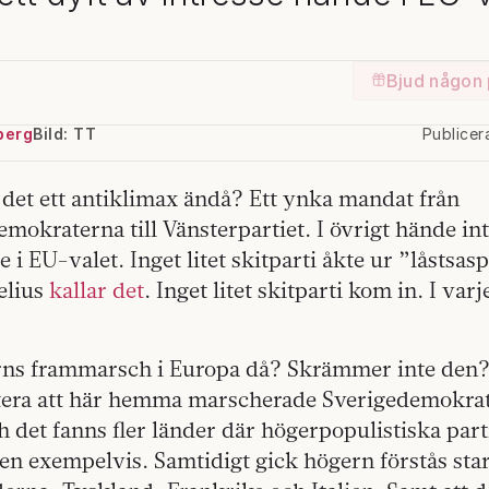
Bjud någon 
berg
Bild: TT
Publice
 det ett antiklimax ändå? Ett ynka mandat från
emokraterna till Vänsterpartiet. I övrigt hände int
e i EU-valet. Inget litet skitparti åkte ur ”låstsa
elius
kallar det
. Inget litet skitparti kom in. I varje
ns frammarsch i Europa då? Skrämmer inte den? 
tera att här hemma marscherade Sverigedemokrat
h det fanns fler länder där högerpopulistiska par
n exempelvis. Samtidigt gick högern förstås stark