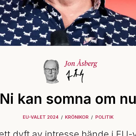
Jon Åsberg
Ni kan somna om n
EU-VALET 2024
KRÖNIKOR
POLITIK
 ett dyft av intresse hände i EU-v