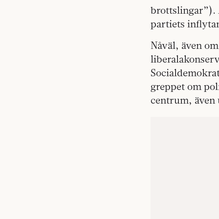
brottslingar”).
partiets inflyt
Nåväl, även om 
liberalakonser
Socialdemokrate
greppet om poli
centrum, även