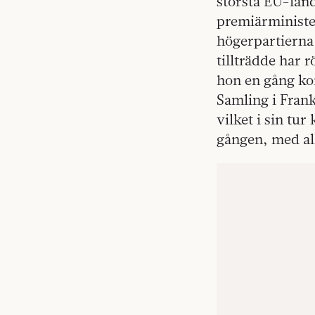
största EU-länd
premiärminister
högerpartierna 
tillträdde har 
hon en gång ko
Samling i Fran
vilket i sin tur
gången, med al