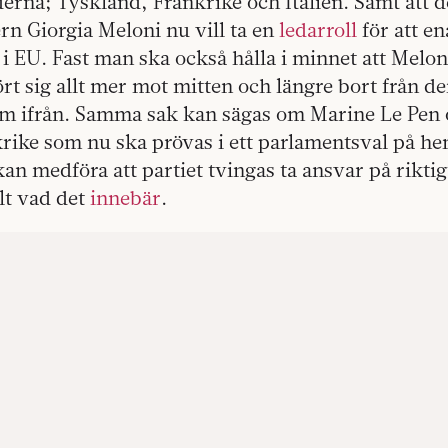
erna; Tyskland, Frankrike och Italien. Samt att d
n Giorgia Meloni nu vill ta en
ledarroll
för att en
i EU. Fast man ska också hålla i minnet att Melo
rört sig allt mer mot mitten och längre bort från 
m ifrån. Samma sak kan sägas om Marine Le Pen 
krike som nu ska prövas i ett parlamentsval på 
 kan medföra att partiet tvingas ta ansvar på riktig
lt vad det
innebär
.