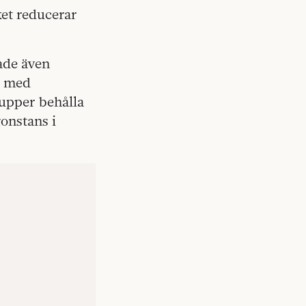
ket reducerar
ade även
s med
rupper behålla
gonstans i