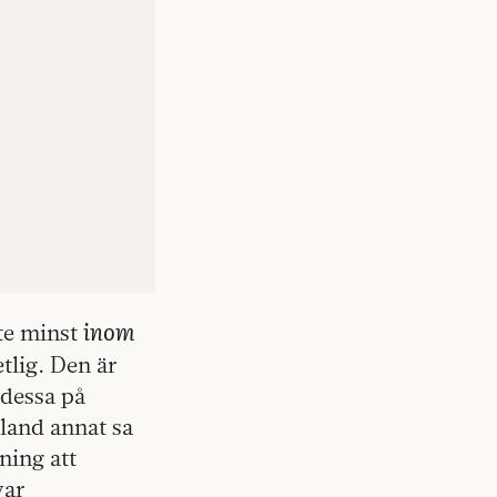
inom
nte minst
tlig. Den är
 dessa på
bland annat sa
ning att
var