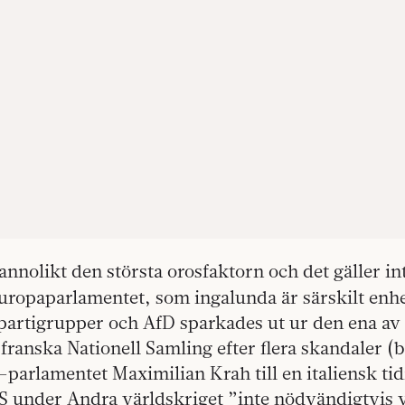
annolikt den största orosfaktorn och det gäller i
uropaparlamentet, som ingalunda är särskilt enhe
 partigrupper och AfD sparkades ut ur den ena av
v franska Nationell Samling efter flera skandaler (
parlamentet Maximilian Krah till en italiensk tid
 under Andra världskriget ”inte nödvändigtvis 