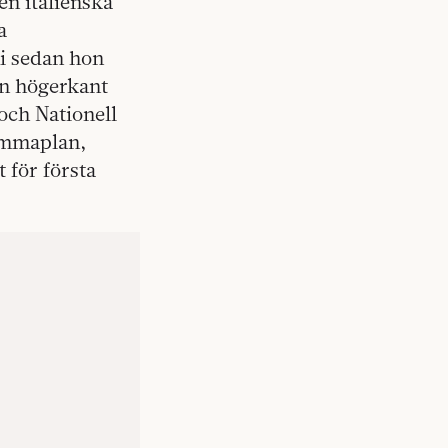
en italienska
a
ni sedan hon
den högerkant
och Nationell
hemmaplan,
t för första