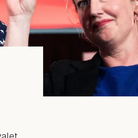
u
alet.