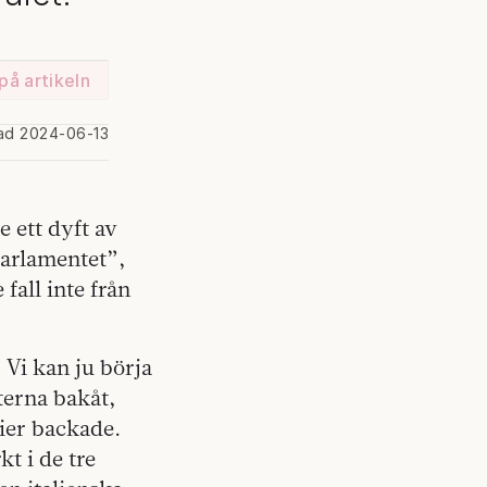
på artikeln
rad 2024-06-13
e ett dyft av
sparlamentet”,
 fall inte från
Vi kan ju börja
erna bakåt,
tier backade.
t i de tre