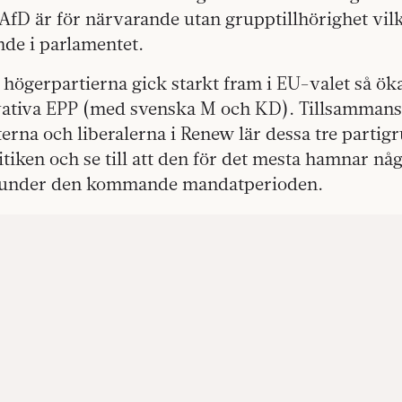
 AfD är för närvarande utan grupptillhörighet vil
ande i parlamentet.
högerpartierna gick starkt fram i EU-valet så ök
vativa EPP (med svenska M och KD). Tillsamman
rna och liberalerna i Renew lär dessa tre partig
tiken och se till att den för det mesta hamnar nå
 under den kommande mandatperioden.