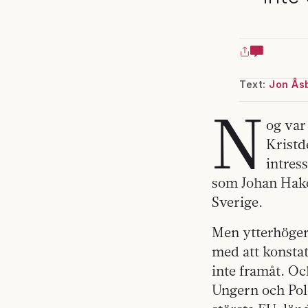
Text:
Jon Ås
N
og var
Kristd
intress
som Johan Hak
Sverige.
Men ytterhöger
med att konsta
inte framåt. Oc
Ungern och Pole