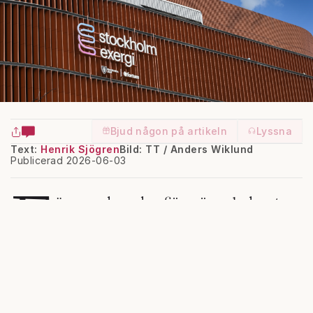
Bjud någon på artikeln
Lyssna
Text:
Henrik Sjögren
Bild: TT / Anders Wiklund
Publicerad 2026-06-03
F
örra veckan slog fjärrvärmebolaget
Stockholm Exergi på stora trumman i
ett pressmeddelande
om sin teknik för
koldioxidinfångning. Bolaget hade rott i land
en riktig storaffär – man säljer så kallade
”permanenta minusutsläpp” av koldioxid