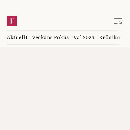
Aktuellt
Veckans Fokus
Val 2026
Krönikor
K