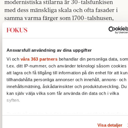
modernistiska stilarna är 30-talsfunkisen
med dess mänskliga skala och ofta fasader i
samma varma färger som 1700-talshusen,
som går hem hos flest.
Pompösa historiska stilar lämpar sig, liksom
de mer utmanande formerna av
Ansvarsfull användning av dina uppgifter
modernistiskt formspråk, bäst för solitärer:
Vi och
våra 363 partners
behandlar din personliga data, so
monumentalbyggnader för institutioner eller
t.ex. ditt IP-nummer, och använder teknologi såsom cookies 
fristående privatvillor. Brutalismen, med
att lagra och få tillgång till information på din enhet för att ku
dess nakna betongytor, är effektfull som
tillhandahålla personliga annonser och innehåll, annons- och
enskilda byggnadskomplex, men förfärlig när
innehållsmätning, åskådarinsikter och produktutveckling. Du
kan själv välja vilka som får använda din data och i vilka
den tillämpas över hela stadsdelar.
syften.
och nyklassicismen är
BÅDE MODERNISMEN
Ta reda på mer om hur dina personliga uppgifter behandlas 
historiska stilar. I dag kan vi välja och vraka
ställ in dina preferenser i
detaljsektionen
. Du kan ändra elle
ur historiens ymnighetshorn. Låt oss lära av
Visa detaljer
dra tillbaka ditt samtycke när som helst från cookie-