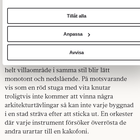
historien utan att upprepa dess misstag. Om
förklaringen.
formen verkligen ska följa på funktionen
Tillåt alla
borde byggnaders formspråk avgöras av vad
Vi använder enhetsidentifierare för att anpassa innehållet oc
som bäst fyller sin funktion på varje enskild
annonserna till användarna, tillhandahålla funktioner för socia
Anpassa
medier och analysera vår trafik. Vi vidarebefordrar även
plats.
sådana identifierare och annan information från din enhet till 
En brutalistisk villa i betong kan vara
sociala medier och annons- och analysföretag som vi
Avvisa
samarbetar med. Dessa kan i sin tur kombinera information
storslagen och uppseendeväckande, men ett
med annan information som du har tillhandahållit eller som d
helt villaområde i samma stil blir lätt
har samlat in när du har använt deras tjänster.
monotont och nedslående. På motsvarande
Om du vill läsa mer om hur vi hanterar personuppgifter kan 
vis som en röd stuga med vita knutar
göra det
här
.
troligtvis inte kommer att vinna några
arkitekturtävlingar så kan inte varje byggnad
i en stad sträva efter att sticka ut. En orkester
där varje instrument försöker överrösta de
andra urartar till en kakofoni.