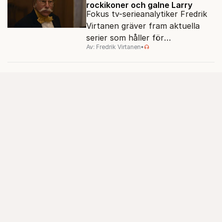
rockikoner och galne Larry
Fokus tv-serieanalytiker Fredrik
Virtanen gräver fram aktuella
serier som håller för
Av: Fredrik Virtanen
•
augustisoffan – när
sensommarmörkret smyger sig
på och tv-utbudet blir din bästa
vän.