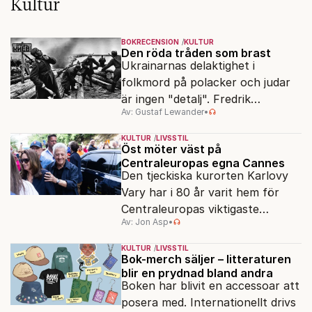
Kultur
BOKRECENSION
KULTUR
Den röda tråden som brast
Ukrainarnas delaktighet i
folkmord på polacker och judar
är ingen "detalj". Fredrik
Av: Gustaf Lewander
•
Segerfeldts iver att skildra den
ryska imperialismen leder till en
KULTUR
LIVSSTIL
förenklad bild av historien.
Öst möter väst på
Centraleuropas egna Cannes
Den tjeckiska kurorten Karlovy
Vary har i 80 år varit hem för
Centraleuropas viktigaste
Av: Jon Asp
•
filmfestival – en plats där
Hollywoodglans möter
KULTUR
LIVSSTIL
egensinnighet.
Bok-merch säljer – litteraturen
blir en prydnad bland andra
Boken har blivit en accessoar att
posera med. Internationellt drivs