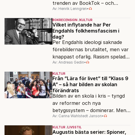
trenden av BookTok – och
Av: Henrik Lenngren
•
förlagen följer efter.
BOKRECENSION
KULTUR
Vilket inflytande har Per
Engdahls folkhemsfascism i
dag?
Per Engdahls ideologi saknade
förebildernas brutalitet, men var
knappast ofarlig. Rasism spelades
Av: Andreas Gedin
•
ned i förmån för "kultur". Känns
det igen?
KULTUR
Från ”Lära för livet” till ”Klass 9
A” – så har bilden av skolan
förändrats
Bilden av en skola i kris – tyngd
av reformer och nya
betygssystem – dominerar. Men
Av: Carina Wahlstedt Janson
•
vem äger berättelsen om skolan?
KULTUR
LIVSSTIL
Augustis bästa serier: Spioner,